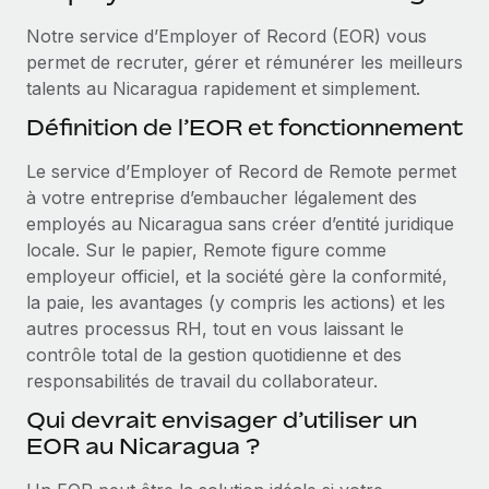
Événements
Intégrez les RH à l’international de manière flexible
Rationalisez vos processus avec des outils essentiels
Notre service d’Employer of Record (EOR) vous
Salle de presse
Devenir partenaire
permet de recruter, gérer et rémunérer les meilleurs
Explorez avec nous vos opportunités de partenariat
talents au Nicaragua rapidement et simplement.
SERVICES
Données sur les salaires et les talents
Définition de l’EOR et fonctionnement
Demandez aux experts
Remote Build
Bientôt disponible
Centre de ressources
Recevez des conseils d’experts sur les RH à
Conseil en intégrations et automatisations assistées par
Le service d’Employer of Record de Remote permet
l’international et la conformité
l’IA
Obtenir de l’aide
à votre entreprise d’embaucher légalement des
employés au Nicaragua sans créer d’entité juridique
Contrôles d’antécédents
Voir toutes les ressources
locale. Sur le papier, Remote figure comme
Simplifiez vos processus de présélection des
ÉTUDES DE CAS
employeur officiel, et la société gère la conformité,
candidats
la paie, les avantages (y compris les actions) et les
BLOG
autres processus RH, tout en vous laissant le
Remote Watchtower
Paie multipays
contrôle total de la gestion quotidienne et des
Gardez un temps d’avance sur les risques en
responsabilités de travail du collaborateur.
matière de conformité
EOR et PEO
Qui devrait envisager d’utiliser un
Gestion des appareils
Gestion des freelances
EOR au Nicaragua ?
Achetez et suivez vos équipements informatiques
Taxes
dans le monde entier