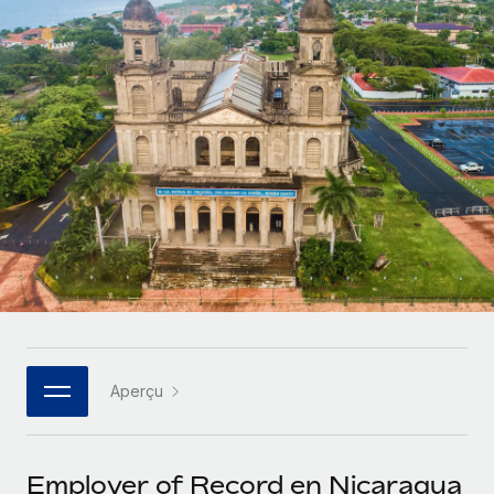
Comparer Remote
pays
Connexion
Gestion des freelances
Nederlands
Examinez notre service par rapport aux autres
Intégrez et gérez vos freelances partout dans le monde
Calculateur de paiement des freelances
Français
Découvrez les devises disponibles et les vitesses de
PEO
CROISSANCE
paiement pour vos freelances internationaux
Sous-traitez les opérations complexes liées à l’emploi
Deutsch
Start-ups
Des solutions agiles et internationales pour les RH et la
APPRENDRE AVEC REMOTE
Español
paie des entreprises en pleine croissance
INFRASTRUCTURE
Recherche et guides
Intégration Remote
Entreprises intermédiaires
Italiano
Intégrez vos RH aux flux de travail en toute simplicité
Études de cas
Développez vos équipes avec des solutions RH sur
mesure
Português (Portugal)
Plateforme
Glossaire RH
Des fonctions RH clés intégrées pour votre équipe
Entreprise
日本語
Checklists et modèles
Les RH à l’international pour les grandes entreprises
Connecter
Nouveau
Aperçu
Descriptions de postes
한국어
Connectez n'importe quel outil d’IA à Remote grâce à
notre MCP
TRAVAILLONS ENSEMBLE
Webinaires
中文（简体）
Employer of Record en Nicaragua
Partenaires stratégiques de la tech
Intégrations