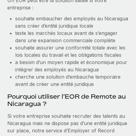
Un EOR peut être la solution idéale si votre
entreprise :
Explorer le blog
Création d’entité
souhaite embaucher des employés au Nicaragua
Établissez des entités rapidement et en toute
sans créer d’entité juridique locale
conformité
BLOG
teste les marchés locaux avant de s’engager
Mobilité et déménagement international
dans une expansion commerciale complète
Mises à jour des produits de Remote :
Organisez facilement le déménagement de vos
souhaite assurer une conformité totale avec les
Intégrations Gusto et Xero et Gestion des
employés
freelances Plus
lois locales du travail et les obligations fiscales
a besoin d’un moyen rapide et économique pour
Remote a toujours pour mission d'aider les entreprises de
Avantages sociaux
intégrer des employés au Nicaragua
toute taille à embaucher, gérer et payer...
Gérez facilement les avantages sociaux
cherche une solution d’embauche temporaire
En savoir plus
avant de créer une entité juridique
Pourquoi utiliser l’EOR de Remote au
Nicaragua ?
Comment Phiture gère ses 55 employés
répartis dans 19 pays grâce à Remote
Si votre entreprise souhaite recruter des talents au
Phiture, un leader notable du conseil en matière de
Nicaragua mais ne dispose pas d’une entité juridique
croissance mobile internationale, encourage les...
sur place, notre service d’Employer of Record