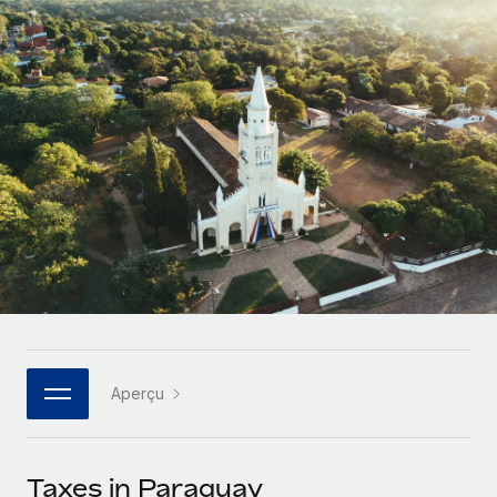
Comparer Remote
pays
Connexion
Gestion des freelances
Nederlands
Examinez notre service par rapport aux autres
Intégrez et gérez vos freelances partout dans le monde
Calculateur de paiement des freelances
Français
Découvrez les devises disponibles et les vitesses de
PEO
CROISSANCE
paiement pour vos freelances internationaux
Sous-traitez les opérations complexes liées à l’emploi
Deutsch
Start-ups
Des solutions agiles et internationales pour les RH et la
APPRENDRE AVEC REMOTE
Español
paie des entreprises en pleine croissance
INFRASTRUCTURE
Recherche et guides
Intégration Remote
Entreprises intermédiaires
Italiano
Intégrez vos RH aux flux de travail en toute simplicité
Études de cas
Développez vos équipes avec des solutions RH sur
mesure
Português (Portugal)
Plateforme
Glossaire RH
Des fonctions RH clés intégrées pour votre équipe
Entreprise
日本語
Checklists et modèles
Les RH à l’international pour les grandes entreprises
Connecter
Nouveau
Aperçu
Descriptions de postes
한국어
Connectez n'importe quel outil d’IA à Remote grâce à
notre MCP
TRAVAILLONS ENSEMBLE
Webinaires
中文（简体）
Taxes in Paraguay
Partenaires stratégiques de la tech
Intégrations