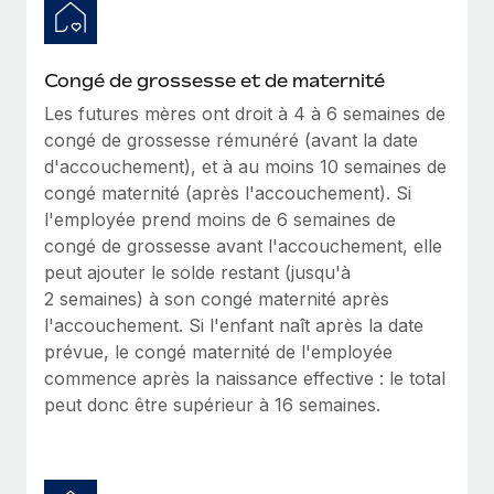
Intégration Remote x BambooHR : du local à
Explorer le blog
Création d’entité
l’international, le recrutement sans changer de
plateforme
Établissez des entités rapidement et en toute
Congé de grossesse et de maternité
conformité
Impact Les clients BambooHR peuvent désormais
BLOG
Les futures mères ont droit à 4 à 6 semaines de
embaucher et gérer les employés internationaux...
congé de grossesse rémunéré (avant la date
Mobilité et déménagement international
Mises à jour des produits de Remote :
d'accouchement), et à au moins 10 semaines de
En savoir plus
Organisez facilement le déménagement de vos
Intégrations Gusto et Xero et Gestion des
congé maternité (après l'accouchement). Si
employés
freelances Plus
l'employée prend moins de 6 semaines de
Remote a toujours pour mission d'aider les entreprises de
Avantages sociaux
congé de grossesse avant l'accouchement, elle
toute taille à embaucher, gérer et payer...
Gérez facilement les avantages sociaux
peut ajouter le solde restant (jusqu'à
2 semaines) à son congé maternité après
En savoir plus
l'accouchement. Si l'enfant naît après la date
prévue, le congé maternité de l'employée
commence après la naissance effective : le total
Comment Phiture gère ses 55 employés
répartis dans 19 pays grâce à Remote
peut donc être supérieur à 16 semaines.
Phiture, un leader notable du conseil en matière de
croissance mobile internationale, encourage les...