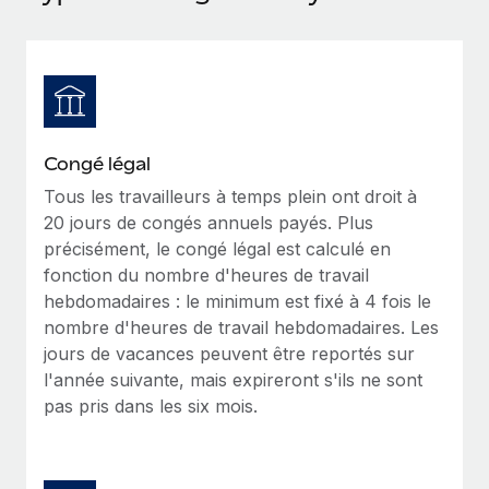
Événements
Intégrez les RH à l’international de manière flexible
Rationalisez vos processus avec des outils essentiels
Salle de presse
Devenir partenaire
Explorez avec nous vos opportunités de partenariat
SERVICES
Données sur les salaires et les talents
Demandez aux experts
Remote Build
Bientôt disponible
Centre de ressources
Recevez des conseils d’experts sur les RH à
Conseil en intégrations et automatisations assistées par
Congé légal
l’international et la conformité
l’IA
Obtenir de l’aide
Tous les travailleurs à temps plein ont droit à
20 jours de congés annuels payés. Plus
Contrôles d’antécédents
Voir toutes les ressources
précisément, le congé légal est calculé en
Simplifiez vos processus de présélection des
ÉTUDES DE CAS
fonction du nombre d'heures de travail
candidats
hebdomadaires : le minimum est fixé à 4 fois le
BLOG
Comment Weaviate, l'as de l'IA, a développé
nombre d'heures de travail hebdomadaires. Les
ses effectifs de 120 % avec Remote
Remote Watchtower
Paie multipays
jours de vacances peuvent être reportés sur
Gardez un temps d’avance sur les risques en
Weaviate en bref Weaviate crée des infrastructures open
l'année suivante, mais expireront s'ils ne sont
matière de conformité
EOR et PEO
source et AI-first. Sa mission est...
pas pris dans les six mois.
Gestion des appareils
Gestion des freelances
En savoir plus
Achetez et suivez vos équipements informatiques
Taxes
dans le monde entier