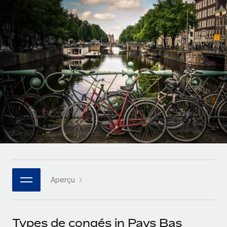
Comparer Remote
pays
Connexion
Gestion des freelances
Nederlands
Examinez notre service par rapport aux autres
Intégrez et gérez vos freelances partout dans le monde
Calculateur de paiement des freelances
Français
Découvrez les devises disponibles et les vitesses de
PEO
CROISSANCE
paiement pour vos freelances internationaux
Sous-traitez les opérations complexes liées à l’emploi
Deutsch
Start-ups
Des solutions agiles et internationales pour les RH et la
APPRENDRE AVEC REMOTE
Español
paie des entreprises en pleine croissance
INFRASTRUCTURE
Recherche et guides
Intégration Remote
Entreprises intermédiaires
Italiano
Intégrez vos RH aux flux de travail en toute simplicité
Études de cas
Développez vos équipes avec des solutions RH sur
mesure
Português (Portugal)
Plateforme
Glossaire RH
Des fonctions RH clés intégrées pour votre équipe
Entreprise
日本語
Checklists et modèles
Les RH à l’international pour les grandes entreprises
Connecter
Nouveau
Aperçu
Descriptions de postes
한국어
Connectez n'importe quel outil d’IA à Remote grâce à
notre MCP
TRAVAILLONS ENSEMBLE
Webinaires
中文（简体）
Types de congés in Pays Bas
Partenaires stratégiques de la tech
Intégrations