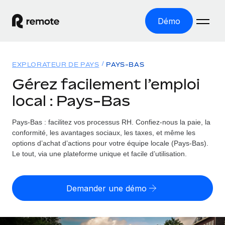
Démo
Accueil
EXPLORATEUR DE PAYS
PAYS-BAS
Les produits
Gérez facilement l’emploi
local : Pays-Bas
Solutions
EMPLOI À L’INTERNATIONAL
Paie multipays
Pays-Bas : facilitez vos processus RH.
Confiez-nous la paie, la
Ressources
COUVERTURE MONDIALE
Gérez la paie facilement et en toute conformité
conformité, les avantages sociaux, les taxes, et même les
Explorateur de pays
options d’achat d’actions pour votre équipe locale (Pays-Bas).
Tarification
OUTILS & CALCULATEURS
Employer of record
Le tout, via une plateforme unique et facile d’utilisation.
Toutes les informations sur l’emploi à l’international,
Développez-vous à l’international sans frais liés aux
Outil de calcul du risque de requalification de
pays par pays
entités
contrat
Demander une démo
Explorateur des États-Unis (par État)
Évaluez le risque de requalification de contrat par pays
English (United States)
Pilotage 360 des freelances
Simplifiez l’embauche à travers les différents États des
Sollicitez vos freelances en toute conformité partout
Calculateur du coût des employés
États-Unis
English
dans le monde
Calculez le coût total des employés dans n’importe quel