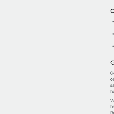
C
G
Gé
ob
sa
l’
V
l’
R