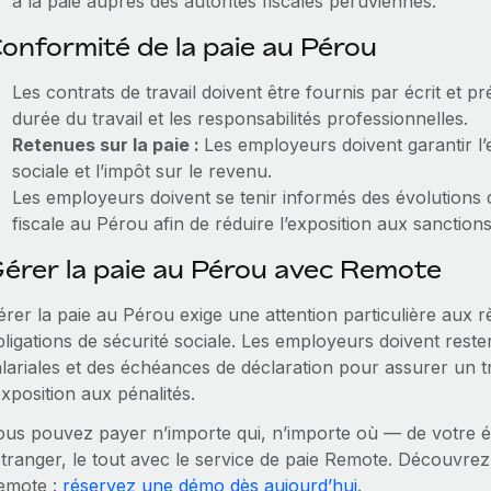
à la paie auprès des autorités fiscales péruviennes.
onformité de la paie au Pérou
Les contrats de travail doivent être fournis par écrit et pr
durée du travail et les responsabilités professionnelles.
Retenues sur la paie :
Les employeurs doivent garantir l’
sociale et l’impôt sur le revenu.
Les employeurs doivent se tenir informés des évolutions du
fiscale au Pérou afin de réduire l’exposition aux sanctions
érer la paie au Pérou avec Remote
rer la paie au Pérou exige une attention particulière aux règ
ligations de sécurité sociale. Les employeurs doivent reste
lariales et des échéances de déclaration pour assurer un tra
exposition aux pénalités.
ous pouvez payer n’importe qui, n’importe où — de votre é
étranger, le tout avec le service de paie Remote. Découvrez
emote :
réservez une démo dès aujourd’hui
.