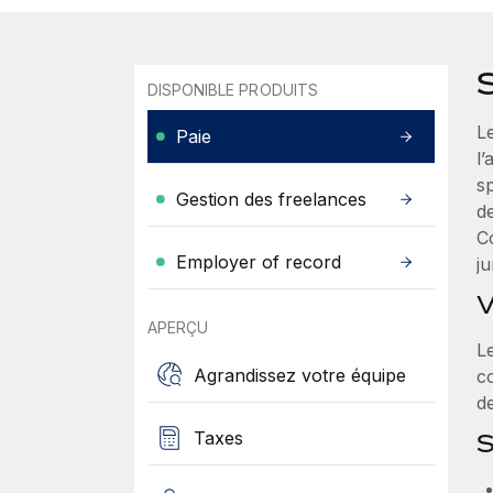
DISPONIBLE PRODUITS
L
Paie
l’
s
Gestion des freelances
de
C
Employer of record
ju
V
APERÇU
L
Agrandissez votre équipe
co
de
Taxes
S