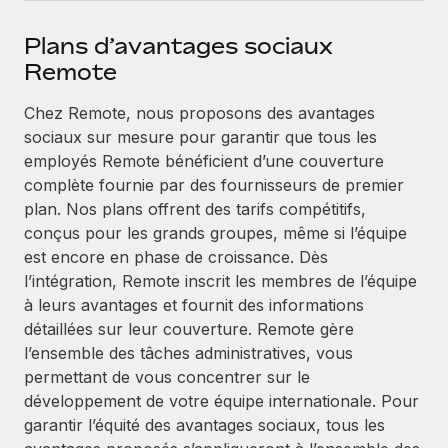
Événements
Intégrez les RH à l’international de manière flexible
Rationalisez vos processus avec des outils essentiels
Plans d’avantages sociaux
Salle de presse
Devenir partenaire
Remote
Explorez avec nous vos opportunités de partenariat
SERVICES
Données sur les salaires et les talents
Chez Remote, nous proposons des avantages
Demandez aux experts
Remote Build
Bientôt disponible
Centre de ressources
sociaux sur mesure pour garantir que tous les
Recevez des conseils d’experts sur les RH à
Conseil en intégrations et automatisations assistées par
employés Remote bénéficient d’une couverture
l’international et la conformité
l’IA
Obtenir de l’aide
complète fournie par des fournisseurs de premier
plan. Nos plans offrent des tarifs compétitifs,
Contrôles d’antécédents
Voir toutes les ressources
conçus pour les grands groupes, même si l’équipe
Simplifiez vos processus de présélection des
ÉTUDES DE CAS
est encore en phase de croissance. Dès
candidats
BLOG
l’intégration, Remote inscrit les membres de l’équipe
Comment Weaviate, l'as de l'IA, a développé
ses effectifs de 120 % avec Remote
Remote Watchtower
à leurs avantages et fournit des informations
Paie multipays
Gardez un temps d’avance sur les risques en
détaillées sur leur couverture. Remote gère
Weaviate en bref Weaviate crée des infrastructures open
matière de conformité
EOR et PEO
l’ensemble des tâches administratives, vous
source et AI-first. Sa mission est...
permettant de vous concentrer sur le
Gestion des appareils
Gestion des freelances
En savoir plus
développement de votre équipe internationale. Pour
Achetez et suivez vos équipements informatiques
garantir l’équité des avantages sociaux, tous les
Taxes
dans le monde entier