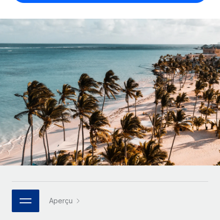
Comparer Remote
pays
Connexion
Gestion des freelances
Nederlands
Examinez notre service par rapport aux autres
Intégrez et gérez vos freelances partout dans le monde
Calculateur de paiement des freelances
Français
Découvrez les devises disponibles et les vitesses de
PEO
CROISSANCE
paiement pour vos freelances internationaux
Sous-traitez les opérations complexes liées à l’emploi
Deutsch
Start-ups
Des solutions agiles et internationales pour les RH et la
APPRENDRE AVEC REMOTE
Español
paie des entreprises en pleine croissance
INFRASTRUCTURE
Recherche et guides
Intégration Remote
Entreprises intermédiaires
Italiano
Intégrez vos RH aux flux de travail en toute simplicité
Études de cas
Développez vos équipes avec des solutions RH sur
mesure
Português (Portugal)
Plateforme
Glossaire RH
Des fonctions RH clés intégrées pour votre équipe
Entreprise
日本語
Checklists et modèles
Les RH à l’international pour les grandes entreprises
Connecter
Nouveau
Descriptions de postes
한국어
Connectez n'importe quel outil d’IA à Remote grâce à
notre MCP
TRAVAILLONS ENSEMBLE
Aperçu
Webinaires
中文（简体）
Partenaires stratégiques de la tech
Intégrations