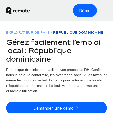
Démo
Accueil
EXPLORATEUR DE PAYS
RÉPUBLIQUE DOMINICAINE
Les produits
Gérez facilement l’emploi
local : République
Solutions
EMPLOI À L’INTERNATIONAL
dominicaine
Paie multipays
Ressources
COUVERTURE MONDIALE
Gérez la paie facilement et en toute conformité
République dominicaine : facilitez vos processus RH.
Confiez-
Explorateur de pays
Tarification
nous la paie, la conformité, les avantages sociaux, les taxes, et
OUTILS & CALCULATEURS
Employer of record
Toutes les informations sur l’emploi à l’international,
même les options d’achat d’actions pour votre équipe locale
Développez-vous à l’international sans frais liés aux
Outil de calcul du risque de requalification de
pays par pays
(République dominicaine). Le tout, via une plateforme unique
entités
contrat
et facile d’utilisation.
Explorateur des États-Unis (par État)
Évaluez le risque de requalification de contrat par pays
English (United States)
Pilotage 360 des freelances
Simplifiez l’embauche à travers les différents États des
Sollicitez vos freelances en toute conformité partout
Calculateur du coût des employés
États-Unis
Demander une démo
English
dans le monde
Calculez le coût total des employés dans n’importe quel