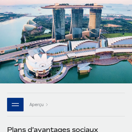
Comparer Remote
pays
Connexion
Gestion des freelances
Nederlands
Examinez notre service par rapport aux autres
Intégrez et gérez vos freelances partout dans le monde
Calculateur de paiement des freelances
Français
Découvrez les devises disponibles et les vitesses de
PEO
CROISSANCE
paiement pour vos freelances internationaux
Sous-traitez les opérations complexes liées à l’emploi
Deutsch
Start-ups
Des solutions agiles et internationales pour les RH et la
APPRENDRE AVEC REMOTE
Español
paie des entreprises en pleine croissance
INFRASTRUCTURE
Recherche et guides
Intégration Remote
Entreprises intermédiaires
Italiano
Intégrez vos RH aux flux de travail en toute simplicité
Études de cas
Développez vos équipes avec des solutions RH sur
mesure
Português (Portugal)
Plateforme
Glossaire RH
Des fonctions RH clés intégrées pour votre équipe
Entreprise
日本語
Checklists et modèles
Les RH à l’international pour les grandes entreprises
Connecter
Nouveau
Aperçu
Descriptions de postes
한국어
Connectez n'importe quel outil d’IA à Remote grâce à
notre MCP
TRAVAILLONS ENSEMBLE
Webinaires
中文（简体）
Plans d’avantages sociaux
Partenaires stratégiques de la tech
Intégrations