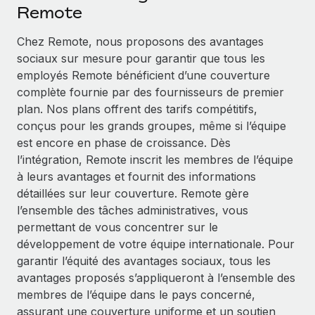
Événements
Remote
Intégrez les RH à l’international de manière flexible
Rationalisez vos processus avec des outils essentiels
Salle de presse
Devenir partenaire
Chez Remote, nous proposons des avantages
Explorez avec nous vos opportunités de partenariat
sociaux sur mesure pour garantir que tous les
SERVICES
Données sur les salaires et les talents
employés Remote bénéficient d’une couverture
Demandez aux experts
Remote Build
Bientôt disponible
complète fournie par des fournisseurs de premier
Centre de ressources
Recevez des conseils d’experts sur les RH à
Conseil en intégrations et automatisations assistées par
plan. Nos plans offrent des tarifs compétitifs,
l’international et la conformité
l’IA
Obtenir de l’aide
conçus pour les grands groupes, même si l’équipe
est encore en phase de croissance. Dès
Contrôles d’antécédents
Voir toutes les ressources
l’intégration, Remote inscrit les membres de l’équipe
Simplifiez vos processus de présélection des
ÉTUDES DE CAS
à leurs avantages et fournit des informations
candidats
détaillées sur leur couverture. Remote gère
BLOG
Comment Weaviate, l'as de l'IA, a développé
l’ensemble des tâches administratives, vous
ses effectifs de 120 % avec Remote
Remote Watchtower
Paie multipays
permettant de vous concentrer sur le
Gardez un temps d’avance sur les risques en
Weaviate en bref Weaviate crée des infrastructures open
développement de votre équipe internationale. Pour
matière de conformité
EOR et PEO
source et AI-first. Sa mission est...
garantir l’équité des avantages sociaux, tous les
Gestion des appareils
Gestion des freelances
avantages proposés s’appliqueront à l’ensemble des
En savoir plus
Achetez et suivez vos équipements informatiques
membres de l’équipe dans le pays concerné,
Taxes
dans le monde entier
assurant une couverture uniforme et un soutien