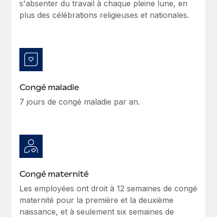
s'absenter du travail à chaque pleine lune, en
Explorer le blog
plus des célébrations religieuses et nationales.
Création d’entité
Établissez des entités rapidement et en toute
conformité
BLOG
Mobilité et déménagement international
Mises à jour des produits de Remote :
Organisez facilement le déménagement de vos
Intégrations Gusto et Xero et Gestion des
employés
freelances Plus
Congé maladie
7 jours de congé maladie par an.
Remote a toujours pour mission d'aider les entreprises de
Avantages sociaux
toute taille à embaucher, gérer et payer...
Gérez facilement les avantages sociaux
En savoir plus
Comment Phiture gère ses 55 employés
Congé maternité
répartis dans 19 pays grâce à Remote
Les employées ont droit à 12 semaines de congé
Phiture, un leader notable du conseil en matière de
maternité pour la première et la deuxième
croissance mobile internationale, encourage les...
naissance, et à seulement six semaines de