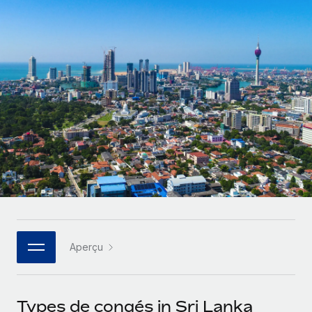
Comparer Remote
pays
Connexion
Gestion des freelances
Nederlands
Examinez notre service par rapport aux autres
Intégrez et gérez vos freelances partout dans le monde
Calculateur de paiement des freelances
Français
Découvrez les devises disponibles et les vitesses de
PEO
CROISSANCE
paiement pour vos freelances internationaux
Sous-traitez les opérations complexes liées à l’emploi
Deutsch
Start-ups
Des solutions agiles et internationales pour les RH et la
APPRENDRE AVEC REMOTE
Español
paie des entreprises en pleine croissance
INFRASTRUCTURE
Recherche et guides
Intégration Remote
Entreprises intermédiaires
Italiano
Intégrez vos RH aux flux de travail en toute simplicité
Études de cas
Développez vos équipes avec des solutions RH sur
mesure
Português (Portugal)
Plateforme
Glossaire RH
Des fonctions RH clés intégrées pour votre équipe
Entreprise
日本語
Checklists et modèles
Les RH à l’international pour les grandes entreprises
Connecter
Nouveau
Aperçu
Descriptions de postes
한국어
Connectez n'importe quel outil d’IA à Remote grâce à
notre MCP
TRAVAILLONS ENSEMBLE
Webinaires
中文（简体）
Types de congés in Sri Lanka
Partenaires stratégiques de la tech
Intégrations