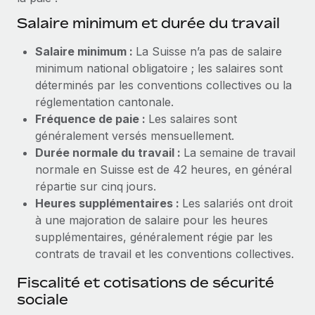
Explorer le blog
Salaire minimum et durée du travail
Création d’entité
Établissez des entités rapidement et en toute
Salaire minimum :
La Suisse n’a pas de salaire
conformité
BLOG
minimum national obligatoire ; les salaires sont
déterminés par les conventions collectives ou la
Mobilité et déménagement international
Mises à jour des produits de Remote :
réglementation cantonale.
Organisez facilement le déménagement de vos
Intégrations Gusto et Xero et Gestion des
Fréquence de paie :
Les salaires sont
employés
freelances Plus
généralement versés mensuellement.
Remote a toujours pour mission d'aider les entreprises de
Durée normale du travail :
La semaine de travail
Avantages sociaux
toute taille à embaucher, gérer et payer...
normale en Suisse est de 42 heures, en général
Gérez facilement les avantages sociaux
répartie sur cinq jours.
En savoir plus
Heures supplémentaires :
Les salariés ont droit
à une majoration de salaire pour les heures
supplémentaires, généralement régie par les
Comment Phiture gère ses 55 employés
contrats de travail et les conventions collectives.
répartis dans 19 pays grâce à Remote
Phiture, un leader notable du conseil en matière de
Fiscalité et cotisations de sécurité
croissance mobile internationale, encourage les...
sociale