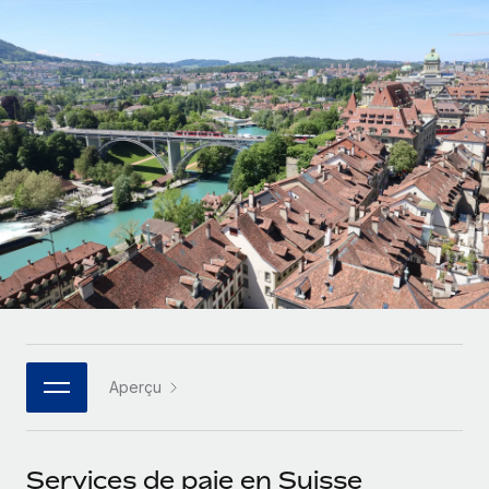
Comparer Remote
pays
Connexion
Gestion des freelances
Nederlands
Examinez notre service par rapport aux autres
Intégrez et gérez vos freelances partout dans le monde
Calculateur de paiement des freelances
Français
Découvrez les devises disponibles et les vitesses de
PEO
CROISSANCE
paiement pour vos freelances internationaux
Sous-traitez les opérations complexes liées à l’emploi
Deutsch
Start-ups
Des solutions agiles et internationales pour les RH et la
APPRENDRE AVEC REMOTE
Español
paie des entreprises en pleine croissance
INFRASTRUCTURE
Recherche et guides
Intégration Remote
Entreprises intermédiaires
Italiano
Intégrez vos RH aux flux de travail en toute simplicité
Études de cas
Développez vos équipes avec des solutions RH sur
mesure
Português (Portugal)
Plateforme
Glossaire RH
Des fonctions RH clés intégrées pour votre équipe
Entreprise
日本語
Checklists et modèles
Les RH à l’international pour les grandes entreprises
Connecter
Nouveau
Aperçu
Descriptions de postes
한국어
Connectez n'importe quel outil d’IA à Remote grâce à
notre MCP
TRAVAILLONS ENSEMBLE
Webinaires
中文（简体）
Services de paie en Suisse
Partenaires stratégiques de la tech
Intégrations