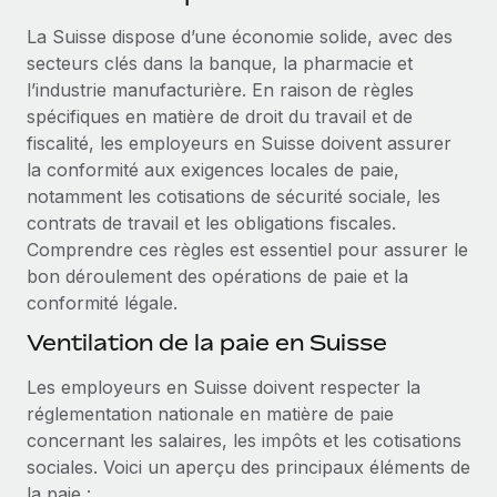
Événements
Intégrez les RH à l’international de manière flexible
Rationalisez vos processus avec des outils essentiels
La Suisse dispose d’une économie solide, avec des
Salle de presse
Devenir partenaire
secteurs clés dans la banque, la pharmacie et
Explorez avec nous vos opportunités de partenariat
l’industrie manufacturière. En raison de règles
SERVICES
Données sur les salaires et les talents
spécifiques en matière de droit du travail et de
Demandez aux experts
Remote Build
Bientôt disponible
fiscalité, les employeurs en Suisse doivent assurer
Centre de ressources
Recevez des conseils d’experts sur les RH à
Conseil en intégrations et automatisations assistées par
la conformité aux exigences locales de paie,
l’international et la conformité
l’IA
Obtenir de l’aide
notamment les cotisations de sécurité sociale, les
contrats de travail et les obligations fiscales.
Contrôles d’antécédents
Voir toutes les ressources
Comprendre ces règles est essentiel pour assurer le
Simplifiez vos processus de présélection des
ÉTUDES DE CAS
bon déroulement des opérations de paie et la
candidats
conformité légale.
BLOG
Remote Watchtower
Ventilation de la paie en Suisse
Paie multipays
Gardez un temps d’avance sur les risques en
Les employeurs en Suisse doivent respecter la
matière de conformité
EOR et PEO
réglementation nationale en matière de paie
Gestion des appareils
Gestion des freelances
concernant les salaires, les impôts et les cotisations
Achetez et suivez vos équipements informatiques
sociales. Voici un aperçu des principaux éléments de
Taxes
dans le monde entier
la paie :