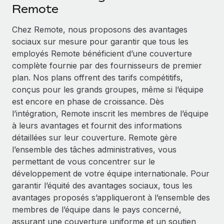
Événements
Remote
Intégrez les RH à l’international de manière flexible
Rationalisez vos processus avec des outils essentiels
Salle de presse
Devenir partenaire
Chez Remote, nous proposons des avantages
Explorez avec nous vos opportunités de partenariat
sociaux sur mesure pour garantir que tous les
SERVICES
Données sur les salaires et les talents
employés Remote bénéficient d’une couverture
Demandez aux experts
Remote Build
Bientôt disponible
complète fournie par des fournisseurs de premier
Centre de ressources
Recevez des conseils d’experts sur les RH à
Conseil en intégrations et automatisations assistées par
plan. Nos plans offrent des tarifs compétitifs,
l’international et la conformité
l’IA
Obtenir de l’aide
conçus pour les grands groupes, même si l’équipe
est encore en phase de croissance. Dès
Contrôles d’antécédents
Voir toutes les ressources
l’intégration, Remote inscrit les membres de l’équipe
Simplifiez vos processus de présélection des
ÉTUDES DE CAS
à leurs avantages et fournit des informations
candidats
détaillées sur leur couverture. Remote gère
BLOG
Comment Weaviate, l'as de l'IA, a développé
l’ensemble des tâches administratives, vous
ses effectifs de 120 % avec Remote
Remote Watchtower
Paie multipays
permettant de vous concentrer sur le
Gardez un temps d’avance sur les risques en
Weaviate en bref Weaviate crée des infrastructures open
développement de votre équipe internationale. Pour
matière de conformité
EOR et PEO
source et AI-first. Sa mission est...
garantir l’équité des avantages sociaux, tous les
Gestion des appareils
Gestion des freelances
avantages proposés s’appliqueront à l’ensemble des
En savoir plus
Achetez et suivez vos équipements informatiques
membres de l’équipe dans le pays concerné,
Taxes
dans le monde entier
assurant une couverture uniforme et un soutien