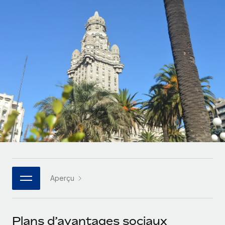
Comparer Remote
pays
Connexion
Gestion des freelances
Nederlands
Examinez notre service par rapport aux autres
Intégrez et gérez vos freelances partout dans le monde
Calculateur de paiement des freelances
Français
Découvrez les devises disponibles et les vitesses de
PEO
CROISSANCE
paiement pour vos freelances internationaux
Sous-traitez les opérations complexes liées à l’emploi
Deutsch
Start-ups
Des solutions agiles et internationales pour les RH et la
APPRENDRE AVEC REMOTE
Español
paie des entreprises en pleine croissance
INFRASTRUCTURE
Recherche et guides
Intégration Remote
Entreprises intermédiaires
Italiano
Intégrez vos RH aux flux de travail en toute simplicité
Études de cas
Développez vos équipes avec des solutions RH sur
mesure
Português (Portugal)
Plateforme
Glossaire RH
Des fonctions RH clés intégrées pour votre équipe
Entreprise
日本語
Checklists et modèles
Les RH à l’international pour les grandes entreprises
Connecter
Nouveau
Aperçu
Descriptions de postes
한국어
Connectez n'importe quel outil d’IA à Remote grâce à
notre MCP
TRAVAILLONS ENSEMBLE
Webinaires
中文（简体）
Plans d’avantages sociaux
Partenaires stratégiques de la tech
Intégrations