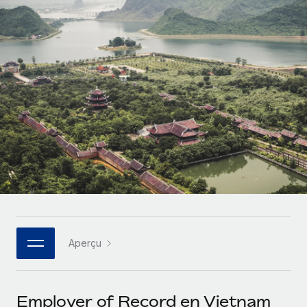
Comparer Remote
pays
Connexion
Gestion des freelances
Nederlands
Examinez notre service par rapport aux autres
Intégrez et gérez vos freelances partout dans le monde
Calculateur de paiement des freelances
Français
Découvrez les devises disponibles et les vitesses de
PEO
CROISSANCE
paiement pour vos freelances internationaux
Sous-traitez les opérations complexes liées à l’emploi
Deutsch
Start-ups
Des solutions agiles et internationales pour les RH et la
APPRENDRE AVEC REMOTE
Español
paie des entreprises en pleine croissance
INFRASTRUCTURE
Recherche et guides
Intégration Remote
Entreprises intermédiaires
Italiano
Intégrez vos RH aux flux de travail en toute simplicité
Études de cas
Développez vos équipes avec des solutions RH sur
mesure
Português (Portugal)
Plateforme
Glossaire RH
Des fonctions RH clés intégrées pour votre équipe
Entreprise
日本語
Checklists et modèles
Les RH à l’international pour les grandes entreprises
Connecter
Nouveau
Aperçu
Descriptions de postes
한국어
Connectez n'importe quel outil d’IA à Remote grâce à
notre MCP
TRAVAILLONS ENSEMBLE
Webinaires
中文（简体）
Employer of Record en Vietnam
Partenaires stratégiques de la tech
Intégrations