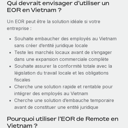
Qui devrait envisager d’utiliser un
Explorer le blog
EOR en Vietnam ?
Création d’entité
Établissez des entités rapidement et en toute
Un EOR peut être la solution idéale si votre
conformité
BLOG
entreprise :
Mobilité et déménagement international
Souhaite embaucher des employés au Vietnam
Mises à jour des produits de Remote :
Organisez facilement le déménagement de vos
sans créer d’entité juridique locale
Intégrations Gusto et Xero et Gestion des
employés
freelances Plus
Teste les marchés locaux avant de s’engager
dans une expansion commerciale complète
Remote a toujours pour mission d'aider les entreprises de
Avantages sociaux
Souhaite assurer la conformité totale avec la
toute taille à embaucher, gérer et payer...
Gérez facilement les avantages sociaux
législation du travail locale et les obligations
En savoir plus
fiscales
Cherche une solution rapide et rentable pour
intégrer des employés au Vietnam
Comment Phiture gère ses 55 employés
Cherche une solution d’embauche temporaire
répartis dans 19 pays grâce à Remote
avant de constituer une entité juridique
Phiture, un leader notable du conseil en matière de
Pourquoi utiliser l’EOR de Remote en
croissance mobile internationale, encourage les...
Vietnam ?