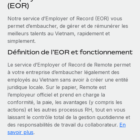
Événements
(EOR)
Intégrez les RH à l’international de manière flexible
Rationalisez vos processus avec des outils essentiels
Salle de presse
Devenir partenaire
Notre service d’Employer of Record (EOR) vous
Explorez avec nous vos opportunités de partenariat
permet d’embaucher, de gérer et de rémunérer les
SERVICES
Données sur les salaires et les talents
meilleurs talents au Vietnam, rapidement et
Demandez aux experts
Remote Build
Bientôt disponible
simplement.
Centre de ressources
Recevez des conseils d’experts sur les RH à
Conseil en intégrations et automatisations assistées par
Définition de l’EOR et fonctionnement
l’international et la conformité
l’IA
Obtenir de l’aide
Le service d’Employer of Record de Remote permet
Contrôles d’antécédents
Voir toutes les ressources
à votre entreprise d’embaucher légalement des
Simplifiez vos processus de présélection des
ÉTUDES DE CAS
employés au Vietnam sans avoir à créer une entité
candidats
juridique locale. Sur le papier, Remote est
BLOG
Remote Watchtower
l’employeur officiel et prend en charge la
Paie multipays
Gardez un temps d’avance sur les risques en
conformité, la paie, les avantages (y compris les
matière de conformité
actions) et les autres processus RH, tout en vous
EOR et PEO
laissant le contrôle total de la gestion quotidienne et
Gestion des appareils
Gestion des freelances
des responsabilités de travail du collaborateur.
En
Achetez et suivez vos équipements informatiques
savoir plus
.
Taxes
dans le monde entier