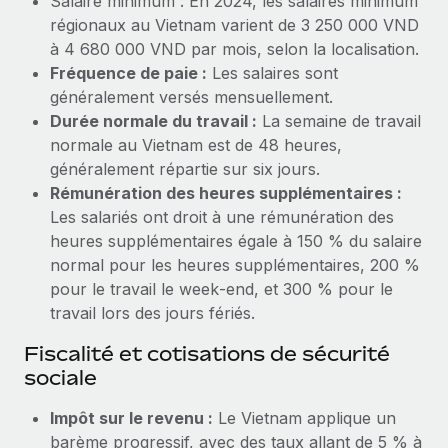
Salaire minimum : En 2024, les salaires minimum
régionaux au Vietnam varient de 3 250 000 VND
Explorer le blog
Création d’entité
à 4 680 000 VND par mois, selon la localisation.
Établissez des entités rapidement et en toute
Fréquence de paie :
Les salaires sont
conformité
BLOG
généralement versés mensuellement.
Durée normale du travail :
La semaine de travail
Mobilité et déménagement international
Mises à jour des produits de Remote :
normale au Vietnam est de 48 heures,
Organisez facilement le déménagement de vos
Intégrations Gusto et Xero et Gestion des
généralement répartie sur six jours.
employés
freelances Plus
Rémunération des heures supplémentaires :
Remote a toujours pour mission d'aider les entreprises de
Les salariés ont droit à une rémunération des
Avantages sociaux
toute taille à embaucher, gérer et payer...
heures supplémentaires égale à 150 % du salaire
Gérez facilement les avantages sociaux
normal pour les heures supplémentaires, 200 %
En savoir plus
pour le travail le week‑end, et 300 % pour le
travail lors des jours fériés.
Comment Phiture gère ses 55 employés
Fiscalité et cotisations de sécurité
répartis dans 19 pays grâce à Remote
sociale
Phiture, un leader notable du conseil en matière de
Impôt sur le revenu :
Le Vietnam applique un
croissance mobile internationale, encourage les...
barème progressif, avec des taux allant de 5 % à