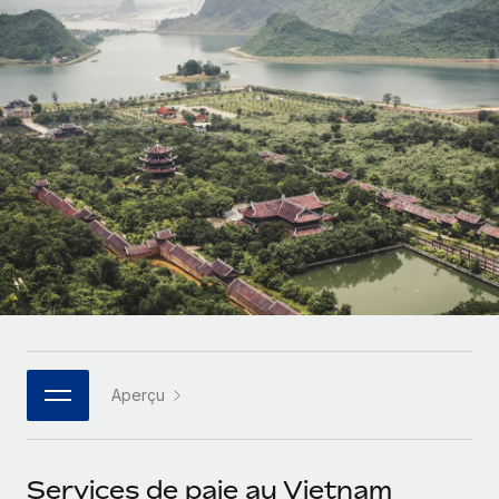
Comparer Remote
pays
Connexion
Gestion des freelances
Nederlands
Examinez notre service par rapport aux autres
Intégrez et gérez vos freelances partout dans le monde
Calculateur de paiement des freelances
Français
Découvrez les devises disponibles et les vitesses de
PEO
CROISSANCE
paiement pour vos freelances internationaux
Sous-traitez les opérations complexes liées à l’emploi
Deutsch
Start-ups
Des solutions agiles et internationales pour les RH et la
APPRENDRE AVEC REMOTE
Español
paie des entreprises en pleine croissance
INFRASTRUCTURE
Recherche et guides
Intégration Remote
Entreprises intermédiaires
Italiano
Intégrez vos RH aux flux de travail en toute simplicité
Études de cas
Développez vos équipes avec des solutions RH sur
mesure
Português (Portugal)
Plateforme
Glossaire RH
Des fonctions RH clés intégrées pour votre équipe
Entreprise
日本語
Checklists et modèles
Les RH à l’international pour les grandes entreprises
Connecter
Nouveau
Aperçu
Descriptions de postes
한국어
Connectez n'importe quel outil d’IA à Remote grâce à
notre MCP
TRAVAILLONS ENSEMBLE
Webinaires
中文（简体）
Services de paie au Vietnam
Partenaires stratégiques de la tech
Intégrations