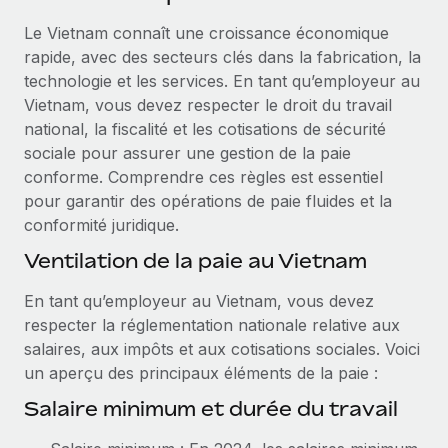
Événements
Intégrez les RH à l’international de manière flexible
Rationalisez vos processus avec des outils essentiels
Le Vietnam connaît une croissance économique
Salle de presse
Devenir partenaire
rapide, avec des secteurs clés dans la fabrication, la
Explorez avec nous vos opportunités de partenariat
technologie et les services. En tant qu’employeur au
SERVICES
Données sur les salaires et les talents
Vietnam, vous devez respecter le droit du travail
Demandez aux experts
Remote Build
Bientôt disponible
national, la fiscalité et les cotisations de sécurité
Centre de ressources
Recevez des conseils d’experts sur les RH à
Conseil en intégrations et automatisations assistées par
sociale pour assurer une gestion de la paie
l’international et la conformité
l’IA
Obtenir de l’aide
conforme. Comprendre ces règles est essentiel
pour garantir des opérations de paie fluides et la
Contrôles d’antécédents
Voir toutes les ressources
conformité juridique.
Simplifiez vos processus de présélection des
ÉTUDES DE CAS
Ventilation de la paie au Vietnam
candidats
BLOG
En tant qu’employeur au Vietnam, vous devez
Remote Watchtower
Paie multipays
respecter la réglementation nationale relative aux
Gardez un temps d’avance sur les risques en
salaires, aux impôts et aux cotisations sociales. Voici
matière de conformité
EOR et PEO
un aperçu des principaux éléments de la paie :
Gestion des appareils
Gestion des freelances
Salaire minimum et durée du travail
Achetez et suivez vos équipements informatiques
Taxes
dans le monde entier