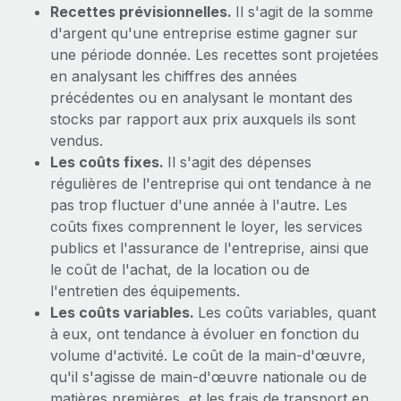
Recettes prévisionnelles.
Il s'agit de la somme
Explorer le blog
Création d’entité
d'argent qu'une entreprise estime gagner sur
une période donnée. Les recettes sont projetées
Établissez des entités rapidement et en toute
en analysant les chiffres des années
conformité
BLOG
précédentes ou en analysant le montant des
Mobilité et déménagement international
stocks par rapport aux prix auxquels ils sont
Mises à jour des produits de Remote :
Organisez facilement le déménagement de vos
vendus.
Intégrations Gusto et Xero et Gestion des
employés
freelances Plus
Les coûts fixes.
Il s'agit des dépenses
régulières de l'entreprise qui ont tendance à ne
Remote a toujours pour mission d'aider les entreprises de
Avantages sociaux
pas trop fluctuer d'une année à l'autre. Les
toute taille à embaucher, gérer et payer...
Gérez facilement les avantages sociaux
coûts fixes comprennent le loyer, les services
En savoir plus
publics et l'assurance de l'entreprise, ainsi que
le coût de l'achat, de la location ou de
l'entretien des équipements.
Comment Phiture gère ses 55 employés
Les coûts variables.
Les coûts variables, quant
répartis dans 19 pays grâce à Remote
à eux, ont tendance à évoluer en fonction du
volume d'activité. Le coût de la main-d'œuvre,
Phiture, un leader notable du conseil en matière de
qu'il s'agisse de main-d'œuvre nationale ou de
croissance mobile internationale, encourage les...
matières premières, et les frais de transport en