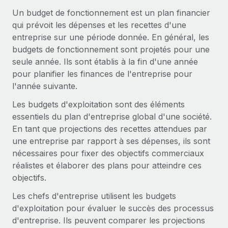
Comparer Remote
pays
Un budget de fonctionnement est un plan financier
Connexion
Gestion des freelances
Nederlands
Examinez notre service par rapport aux autres
qui prévoit les dépenses et les recettes d'une
Intégrez et gérez vos freelances partout dans le monde
Calculateur de paiement des freelances
entreprise sur une période donnée. En général, les
Français
Découvrez les devises disponibles et les vitesses de
budgets de fonctionnement sont projetés pour une
PEO
CROISSANCE
paiement pour vos freelances internationaux
seule année. Ils sont établis à la fin d'une année
Sous-traitez les opérations complexes liées à l’emploi
Deutsch
Start-ups
pour planifier les finances de l'entreprise pour
Des solutions agiles et internationales pour les RH et la
l'année suivante.
APPRENDRE AVEC REMOTE
Español
paie des entreprises en pleine croissance
INFRASTRUCTURE
Les budgets d'exploitation sont des éléments
Recherche et guides
Intégration Remote
Entreprises intermédiaires
essentiels du plan d'entreprise global d'une société.
Italiano
Intégrez vos RH aux flux de travail en toute simplicité
Études de cas
Développez vos équipes avec des solutions RH sur
En tant que projections des recettes attendues par
mesure
une entreprise par rapport à ses dépenses, ils sont
Português (Portugal)
Plateforme
Glossaire RH
nécessaires pour fixer des objectifs commerciaux
Des fonctions RH clés intégrées pour votre équipe
Entreprise
réalistes et élaborer des plans pour atteindre ces
日本語
Checklists et modèles
Les RH à l’international pour les grandes entreprises
objectifs.
Connecter
Nouveau
Descriptions de postes
한국어
Connectez n'importe quel outil d’IA à Remote grâce à
Les chefs d'entreprise utilisent les budgets
notre MCP
TRAVAILLONS ENSEMBLE
d'exploitation pour évaluer le succès des processus
Webinaires
中文（简体）
d'entreprise. Ils peuvent comparer les projections
Partenaires stratégiques de la tech
Intégrations