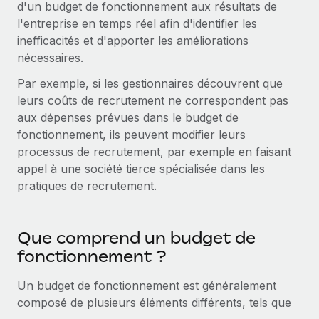
Événements
d'un budget de fonctionnement aux résultats de
Intégrez les RH à l’international de manière flexible
Rationalisez vos processus avec des outils essentiels
l'entreprise en temps réel afin d'identifier les
Salle de presse
Devenir partenaire
inefficacités et d'apporter les améliorations
Explorez avec nous vos opportunités de partenariat
nécessaires.
SERVICES
Données sur les salaires et les talents
Par exemple, si les gestionnaires découvrent que
Demandez aux experts
Remote Build
Bientôt disponible
Centre de ressources
leurs coûts de recrutement ne correspondent pas
Recevez des conseils d’experts sur les RH à
Conseil en intégrations et automatisations assistées par
aux dépenses prévues dans le budget de
l’international et la conformité
l’IA
Obtenir de l’aide
fonctionnement, ils peuvent modifier leurs
Contrôles d’antécédents
processus de recrutement, par exemple en faisant
Voir toutes les ressources
Simplifiez vos processus de présélection des
ÉTUDES DE CAS
appel à une société tierce spécialisée dans les
candidats
pratiques de recrutement.
BLOG
Remote Watchtower
Paie multipays
Gardez un temps d’avance sur les risques en
Que comprend un budget de
matière de conformité
EOR et PEO
fonctionnement ?
Gestion des appareils
Gestion des freelances
Un budget de fonctionnement est généralement
Achetez et suivez vos équipements informatiques
composé de plusieurs éléments différents, tels que
Taxes
dans le monde entier