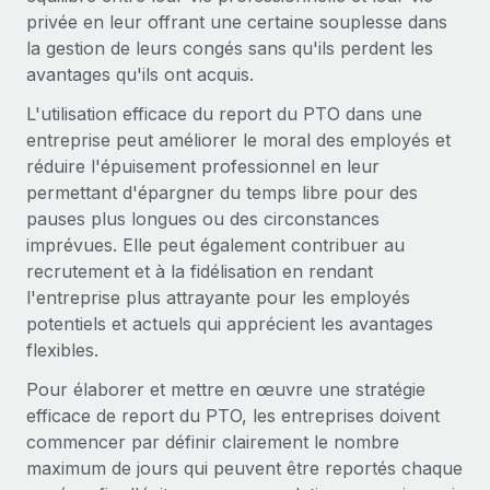
Comparer Remote
privée en leur offrant une certaine souplesse dans
pays
Connexion
Gestion des freelances
Nederlands
Examinez notre service par rapport aux autres
la gestion de leurs congés sans qu'ils perdent les
Intégrez et gérez vos freelances partout dans le monde
Calculateur de paiement des freelances
avantages qu'ils ont acquis.
Français
Découvrez les devises disponibles et les vitesses de
PEO
L'utilisation efficace du report du PTO dans une
CROISSANCE
paiement pour vos freelances internationaux
Sous-traitez les opérations complexes liées à l’emploi
entreprise peut améliorer le moral des employés et
Deutsch
Start-ups
réduire l'épuisement professionnel en leur
Des solutions agiles et internationales pour les RH et la
permettant d'épargner du temps libre pour des
APPRENDRE AVEC REMOTE
Español
paie des entreprises en pleine croissance
INFRASTRUCTURE
pauses plus longues ou des circonstances
Recherche et guides
Intégration Remote
imprévues. Elle peut également contribuer au
Entreprises intermédiaires
Italiano
Intégrez vos RH aux flux de travail en toute simplicité
recrutement et à la fidélisation en rendant
Études de cas
Développez vos équipes avec des solutions RH sur
l'entreprise plus attrayante pour les employés
mesure
Português (Portugal)
Plateforme
Glossaire RH
potentiels et actuels qui apprécient les avantages
Des fonctions RH clés intégrées pour votre équipe
Entreprise
flexibles.
日本語
Checklists et modèles
Les RH à l’international pour les grandes entreprises
Connecter
Nouveau
Pour élaborer et mettre en œuvre une stratégie
Descriptions de postes
한국어
Connectez n'importe quel outil d’IA à Remote grâce à
efficace de report du PTO, les entreprises doivent
notre MCP
commencer par définir clairement le nombre
TRAVAILLONS ENSEMBLE
Webinaires
中文（简体）
maximum de jours qui peuvent être reportés chaque
Partenaires stratégiques de la tech
Intégrations