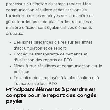
processus d'utilisation du temps reporté. Une
Explorer le blog
Création d’entité
communication régulière et des sessions de
Établissez des entités rapidement et en toute
formation pour les employés sur la manière de
conformité
gérer leur temps et de planifier leurs congés de
BLOG
manière efficace sont également des éléments
Mobilité et déménagement international
cruciaux.
Mises à jour des produits de Remote :
Organisez facilement le déménagement de vos
Intégrations Gusto et Xero et Gestion des
Des lignes directrices claires sur les limites
employés
freelances Plus
d'accumulation et de report
Remote a toujours pour mission d'aider les entreprises de
Procédure transparente de demande et
Avantages sociaux
toute taille à embaucher, gérer et payer...
d'utilisation des reports de PTO
Gérez facilement les avantages sociaux
Mises à jour régulières et communication sur la
En savoir plus
politique
Formation des employés à la planification et à
l'utilisation de leur PTO
Comment Phiture gère ses 55 employés
Principaux éléments à prendre en
répartis dans 19 pays grâce à Remote
compte pour le report des congés
Phiture, un leader notable du conseil en matière de
payés
croissance mobile internationale, encourage les...