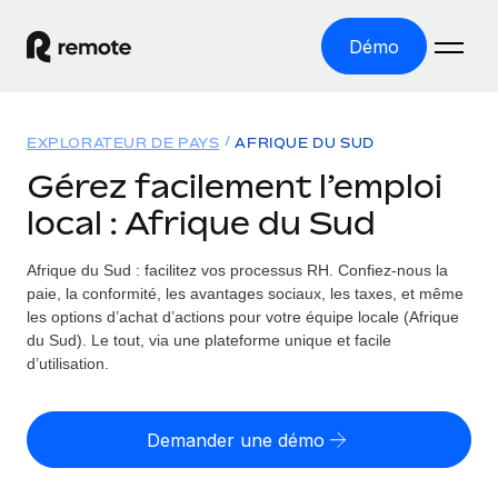
Démo
Accueil
EXPLORATEUR DE PAYS
AFRIQUE DU SUD
Les produits
Gérez facilement l’emploi
local : Afrique du Sud
Solutions
EMPLOI À L’INTERNATIONAL
Paie multipays
Afrique du Sud : facilitez vos processus RH.
Confiez-nous la
Ressources
COUVERTURE MONDIALE
Gérez la paie facilement et en toute conformité
paie, la conformité, les avantages sociaux, les taxes, et même
Explorateur de pays
les options d’achat d’actions pour votre équipe locale (Afrique
Tarification
OUTILS & CALCULATEURS
Employer of record
du Sud). Le tout, via une plateforme unique et facile
Toutes les informations sur l’emploi à l’international,
Développez-vous à l’international sans frais liés aux
d’utilisation.
Outil de calcul du risque de requalification de
pays par pays
entités
contrat
Explorateur des États-Unis (par État)
Évaluez le risque de requalification de contrat par pays
English (United States)
Pilotage 360 des freelances
Demander une démo
Simplifiez l’embauche à travers les différents États des
Sollicitez vos freelances en toute conformité part
Calculateur du coût des employés
États-Unis
English
Calculez le coût total des employés dans n’importe quel