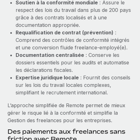
Soutien à la conformité mondiale
: Assure le
Création d’entité
Explorer le blog
respect des lois du travail dans plus de 200 pays
Établissez des entités rapidement et en toute
grâce à des contrats localisés et à une
conformité
documentation appropriée.
BLOG
Requalification de contrat (prévention)
:
Mobilité et déménagement international
Comprend des contrôles de conformité intégrés
Organisez facilement le déménagement de vos
Mises à jour des produits de Remote :
et une conversion fluide freelance-employé(e).
employés
Intégrations Gusto et Xero et Gestion des
Documentation centralisée
: Conserve les
freelances Plus
Avantages sociaux
dossiers essentiels pour les audits et automatise
Remote a toujours pour mission d'aider les entreprises de
Gérez facilement les avantages sociaux
les déclarations fiscales.
toute taille à embaucher, gérer et payer...
Expertise juridique locale
: Fournit des conseils
sur les lois du travail locales complexes,
En savoir plus
simplifiant le recrutement international.
L’approche simplifiée de Remote permet de mieux
Comment Phiture gère ses 55 employés
gérer le risque lié à la conformité et simplifie la
répartis dans 19 pays grâce à Remote
Gestion des freelances pour les entreprises.
Phiture, un leader notable du conseil en matière de
Des paiements aux freelances sans
croissance mobile internationale, encourage les...
friction avec Remote