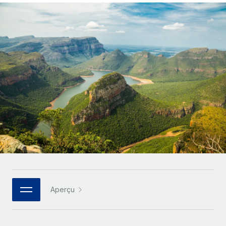
Gestion des freelances
Comparer Remote
pays
Connexion
Intégrez et gérez vos freelances partout dans le monde
Nederlands
Examinez notre service par rapport aux autres
Calculateur de paiement des freelances
PEO
Français
Découvrez les devises disponibles et les vitesses de
Sous-traitez les opérations complexes liées à l’emploi
CROISSANCE
paiement pour vos freelances internationaux
Deutsch
Start-ups
Des solutions agiles et internationales pour les RH et la
INFRASTRUCTURE
APPRENDRE AVEC REMOTE
Español
paie des entreprises en pleine croissance
Intégration Remote
Recherche et guides
Intégrez vos RH aux flux de travail en toute simplicité
Entreprises intermédiaires
Italiano
Études de cas
Développez vos équipes avec des solutions RH sur
Plateforme
mesure
Português (Portugal)
Des fonctions RH clés intégrées pour votre équipe
Glossaire RH
Entreprise
Connecter
Nouveau
日本語
Checklists et modèles
Les RH à l’international pour les grandes entreprises
Connectez n'importe quel outil d’IA à Remote grâce à
Descriptions de postes
한국어
notre MCP
Aperçu
TRAVAILLONS ENSEMBLE
Webinaires
Intégrations
中文（简体）
Partenaires stratégiques de la tech
Rationalisez vos processus avec des outils essentiels