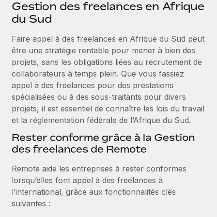
Événements
Gestion des freelances en Afrique
Intégrez les RH à l’international de manière flexible
du Sud
Salle de presse
Devenir partenaire
SERVICES
Faire appel à des freelances en Afrique du Sud peut
Explorez avec nous vos opportunités de partenariat
Données sur les salaires et les talents
Demandez aux experts
être une stratégie rentable pour mener à bien des
Recevez des conseils d’experts sur les RH à
Remote Build
Bientôt disponible
projets, sans les obligations liées au recrutement de
Centre de ressources
l’international et la conformité
Conseil en intégrations et automatisations assistées par
collaborateurs à temps plein. Que vous fassiez
l’IA
Obtenir de l’aide
appel à des freelances pour des prestations
Contrôles d’antécédents
spécialisées ou à des sous-traitants pour divers
Simplifiez vos processus de présélection des
Voir toutes les ressources
projets, il est essentiel de connaître les lois du travail
candidats
ÉTUDES DE CAS
et la réglementation fédérale de l’Afrique du Sud.
Remote Watchtower
BLOG
Rester conforme grâce à la Gestion
Gardez un temps d’avance sur les risques en
des freelances de Remote
Paie multipays
matière de conformité
Remote aide les entreprises à rester conformes
EOR et PEO
Gestion des appareils
lorsqu’elles font appel à des freelances à
Gestion des freelances
Achetez et suivez vos équipements informatiques
l’international, grâce aux fonctionnalités clés
dans le monde entier
suivantes :
Taxes