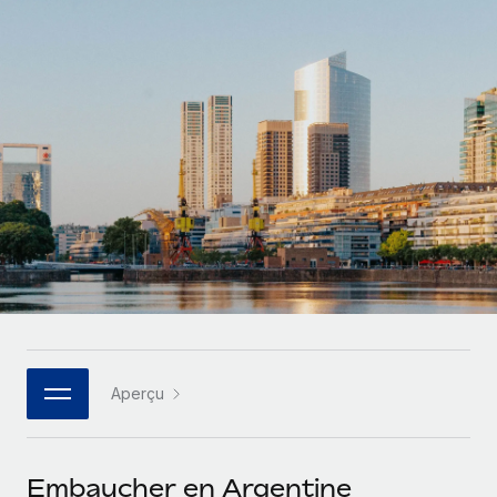
Gestion des freelances
Comparer Remote
pays
Connexion
Intégrez et gérez vos freelances partout dans le monde
Nederlands
Examinez notre service par rapport aux autres
Calculateur de paiement des freelances
PEO
Français
Découvrez les devises disponibles et les vitesses de
Sous-traitez les opérations complexes liées à l’emploi
CROISSANCE
paiement pour vos freelances internationaux
Deutsch
Start-ups
Des solutions agiles et internationales pour les RH et la
INFRASTRUCTURE
APPRENDRE AVEC REMOTE
Español
paie des entreprises en pleine croissance
Intégration Remote
Recherche et guides
Intégrez vos RH aux flux de travail en toute simplicité
Entreprises intermédiaires
Italiano
Études de cas
Développez vos équipes avec des solutions RH sur
Plateforme
mesure
Português (Portugal)
Des fonctions RH clés intégrées pour votre équipe
Glossaire RH
Entreprise
Connecter
Nouveau
日本語
Checklists et modèles
Les RH à l’international pour les grandes entreprises
Connectez n'importe quel outil d’IA à Remote grâce à
Aperçu
Descriptions de postes
한국어
notre MCP
TRAVAILLONS ENSEMBLE
Webinaires
Intégrations
中文（简体）
Embaucher en Argentine
Partenaires stratégiques de la tech
Rationalisez vos processus avec des outils essentiels