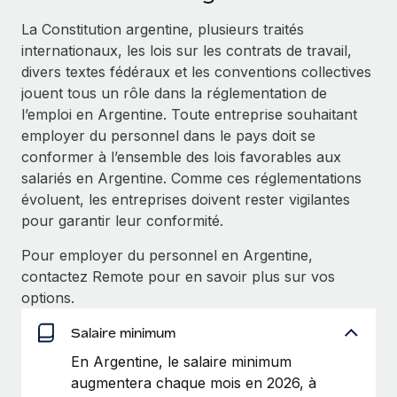
Événements
Intégrez les RH à l’international de manière flexible
La Constitution argentine, plusieurs traités
Salle de presse
Devenir partenaire
internationaux, les lois sur les contrats de travail,
SERVICES
Explorez avec nous vos opportunités de partenariat
divers textes fédéraux et les conventions collectives
Données sur les salaires et les talents
Demandez aux experts
jouent tous un rôle dans la réglementation de
Recevez des conseils d’experts sur les RH à
Remote Build
Bientôt disponible
l’emploi en Argentine. Toute entreprise souhaitant
Centre de ressources
l’international et la conformité
Conseil en intégrations et automatisations assistées par
employer du personnel dans le pays doit se
l’IA
Obtenir de l’aide
conformer à l’ensemble des lois favorables aux
Contrôles d’antécédents
salariés en Argentine. Comme ces réglementations
Simplifiez vos processus de présélection des
Voir toutes les ressources
évoluent, les entreprises doivent rester vigilantes
candidats
ÉTUDES DE CAS
pour garantir leur conformité.
Remote Watchtower
BLOG
Comment Weaviate, l'as de l'IA, a développé
Pour employer du personnel en Argentine,
ses effectifs de 120 % avec Remote
Gardez un temps d’avance sur les risques en
Paie multipays
contactez Remote pour en savoir plus sur vos
matière de conformité
Weaviate en bref Weaviate crée des infrastructures open
options.
EOR et PEO
source et AI-first. Sa mission est...
Gestion des appareils
Salaire minimum
Gestion des freelances
Achetez et suivez vos équipements informatiques
En savoir plus
En Argentine, le salaire minimum
dans le monde entier
augmentera chaque mois en 2026, à
Taxes