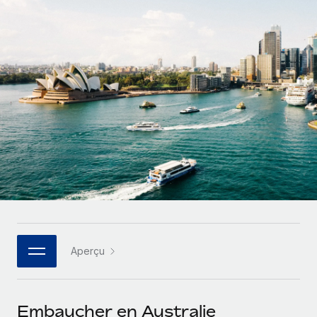
Gestion des freelances
Comparer Remote
pays
Connexion
Intégrez et gérez vos freelances partout dans le monde
Nederlands
Examinez notre service par rapport aux autres
Calculateur de paiement des freelances
PEO
Français
Découvrez les devises disponibles et les vitesses de
Sous-traitez les opérations complexes liées à l’emploi
CROISSANCE
paiement pour vos freelances internationaux
Deutsch
Start-ups
Des solutions agiles et internationales pour les RH et la
INFRASTRUCTURE
APPRENDRE AVEC REMOTE
Español
paie des entreprises en pleine croissance
Intégration Remote
Recherche et guides
Intégrez vos RH aux flux de travail en toute simplicité
Entreprises intermédiaires
Italiano
Études de cas
Développez vos équipes avec des solutions RH sur
Plateforme
mesure
Português (Portugal)
Des fonctions RH clés intégrées pour votre équipe
Glossaire RH
Entreprise
Connecter
Nouveau
日本語
Checklists et modèles
Les RH à l’international pour les grandes entreprises
Connectez n'importe quel outil d’IA à Remote grâce à
Aperçu
Descriptions de postes
한국어
notre MCP
TRAVAILLONS ENSEMBLE
Webinaires
Intégrations
中文（简体）
Embaucher en Australie
Partenaires stratégiques de la tech
Rationalisez vos processus avec des outils essentiels