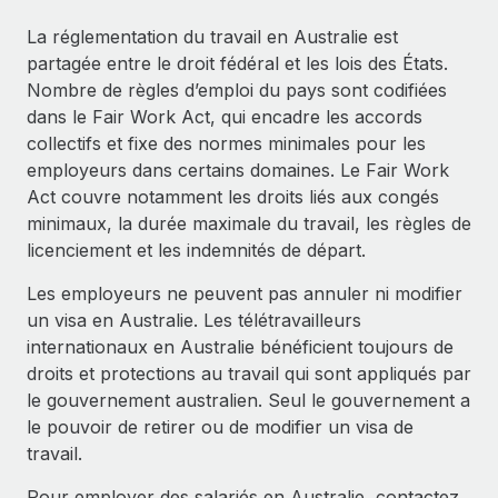
Événements
Intégrez les RH à l’international de manière flexible
La réglementation du travail en Australie est
Salle de presse
Devenir partenaire
partagée entre le droit fédéral et les lois des États.
SERVICES
Explorez avec nous vos opportunités de partenariat
Nombre de règles d’emploi du pays sont codifiées
Données sur les salaires et les talents
Demandez aux experts
dans le Fair Work Act, qui encadre les accords
Recevez des conseils d’experts sur les RH à
Remote Build
Bientôt disponible
collectifs et fixe des normes minimales pour les
Centre de ressources
l’international et la conformité
Conseil en intégrations et automatisations assistées par
employeurs dans certains domaines. Le Fair Work
l’IA
Obtenir de l’aide
Act couvre notamment les droits liés aux congés
Contrôles d’antécédents
minimaux, la durée maximale du travail, les règles de
Simplifiez vos processus de présélection des
Voir toutes les ressources
licenciement et les indemnités de départ.
candidats
ÉTUDES DE CAS
Les employeurs ne peuvent pas annuler ni modifier
Remote Watchtower
BLOG
un visa en Australie. Les télétravailleurs
Gardez un temps d’avance sur les risques en
Paie multipays
internationaux en Australie bénéficient toujours de
matière de conformité
droits et protections au travail qui sont appliqués par
EOR et PEO
le gouvernement australien. Seul le gouvernement a
Gestion des appareils
le pouvoir de retirer ou de modifier un visa de
Gestion des freelances
Achetez et suivez vos équipements informatiques
travail.
dans le monde entier
Taxes
Pour employer des salariés en Australie, contactez