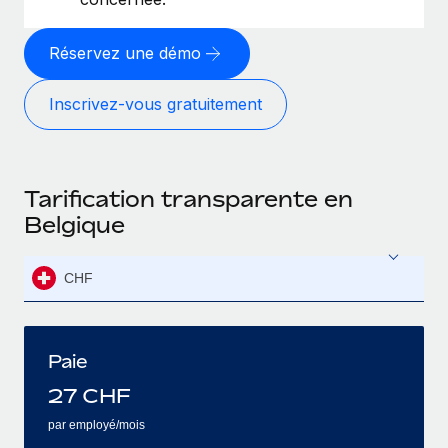
Réservez une démo
Inscrivez‑vous gratuitement
Tarification transparente en
Belgique
CHF
Paie
27
CHF
par employé/mois