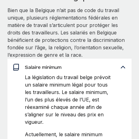
Événements
Intégrez les RH à l’international de manière flexible
Bien que la Belgique n’ait pas de code du travail
Salle de presse
Devenir partenaire
unique, plusieurs réglementations fédérales en
SERVICES
Explorez avec nous vos opportunités de partenariat
matière de travail s’articulent pour protéger les
Données sur les salaires et les talents
Demandez aux experts
droits des travailleurs. Les salariés en Belgique
Recevez des conseils d’experts sur les RH à
Remote Build
Bientôt disponible
bénéficient de protections contre la discrimination
Centre de ressources
l’international et la conformité
Conseil en intégrations et automatisations assistées par
fondée sur l’âge, la religion, l’orientation sexuelle,
l’IA
Obtenir de l’aide
l’expression de genre et la race.
Contrôles d’antécédents
Simplifiez vos processus de présélection des
Voir toutes les ressources
Salaire minimum
candidats
ÉTUDES DE CAS
La législation du travail belge prévoit
un salaire minimum légal pour tous
Remote Watchtower
BLOG
les travailleurs. Le salaire minimum,
Gardez un temps d’avance sur les risques en
Paie multipays
l’un des plus élevés de l’UE, est
matière de conformité
réexaminé chaque année afin de
EOR et PEO
s’aligner sur le niveau des prix en
Gestion des appareils
vigueur.
Gestion des freelances
Achetez et suivez vos équipements informatiques
dans le monde entier
Actuellement, le salaire minimum
Taxes