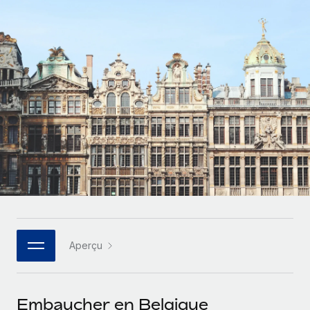
Gestion des freelances
Comparer Remote
pays
Connexion
Intégrez et gérez vos freelances partout dans le monde
Nederlands
Examinez notre service par rapport aux autres
Calculateur de paiement des freelances
PEO
Français
Découvrez les devises disponibles et les vitesses de
Sous-traitez les opérations complexes liées à l’emploi
CROISSANCE
paiement pour vos freelances internationaux
Deutsch
Start-ups
Des solutions agiles et internationales pour les RH et la
INFRASTRUCTURE
APPRENDRE AVEC REMOTE
Español
paie des entreprises en pleine croissance
Intégration Remote
Recherche et guides
Intégrez vos RH aux flux de travail en toute simplicité
Entreprises intermédiaires
Italiano
Études de cas
Développez vos équipes avec des solutions RH sur
Plateforme
mesure
Português (Portugal)
Des fonctions RH clés intégrées pour votre équipe
Glossaire RH
Entreprise
Connecter
Nouveau
日本語
Checklists et modèles
Les RH à l’international pour les grandes entreprises
Connectez n'importe quel outil d’IA à Remote grâce à
Aperçu
Descriptions de postes
한국어
notre MCP
TRAVAILLONS ENSEMBLE
Webinaires
Intégrations
中文（简体）
Embaucher en Belgique
Partenaires stratégiques de la tech
Rationalisez vos processus avec des outils essentiels