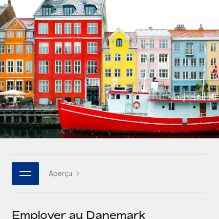
Gestion des freelances
Comparer Remote
pays
Connexion
Intégrez et gérez vos freelances partout dans le monde
Nederlands
Examinez notre service par rapport aux autres
Calculateur de paiement des freelances
PEO
Français
Découvrez les devises disponibles et les vitesses de
Sous-traitez les opérations complexes liées à l’emploi
CROISSANCE
paiement pour vos freelances internationaux
Deutsch
Start-ups
Des solutions agiles et internationales pour les RH et la
INFRASTRUCTURE
APPRENDRE AVEC REMOTE
Español
paie des entreprises en pleine croissance
Intégration Remote
Recherche et guides
Intégrez vos RH aux flux de travail en toute simplicité
Entreprises intermédiaires
Italiano
Études de cas
Développez vos équipes avec des solutions RH sur
Plateforme
mesure
Português (Portugal)
Des fonctions RH clés intégrées pour votre équipe
Glossaire RH
Entreprise
Connecter
Nouveau
日本語
Checklists et modèles
Les RH à l’international pour les grandes entreprises
Connectez n'importe quel outil d’IA à Remote grâce à
Aperçu
Descriptions de postes
한국어
notre MCP
TRAVAILLONS ENSEMBLE
Webinaires
Intégrations
中文（简体）
Employer au Danemark
Partenaires stratégiques de la tech
Rationalisez vos processus avec des outils essentiels