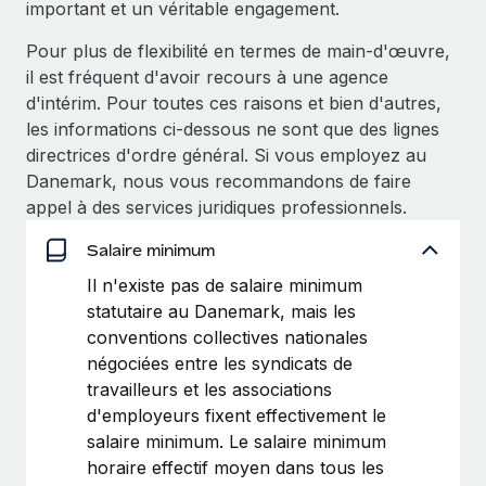
important et un véritable engagement.
Création d’entité
Explorer le blog
Établissez des entités rapidement et en toute
Pour plus de flexibilité en termes de main-d'œuvre,
conformité
il est fréquent d'avoir recours à une agence
d'intérim. Pour toutes ces raisons et bien d'autres,
BLOG
Mobilité et déménagement international
les informations ci-dessous ne sont que des lignes
Organisez facilement le déménagement de vos
Mises à jour des produits de Remote :
directrices d'ordre général. Si vous employez au
employés
Intégrations Gusto et Xero et Gestion des
Danemark, nous vous recommandons de faire
freelances Plus
appel à des services juridiques professionnels.
Avantages sociaux
Remote a toujours pour mission d'aider les entreprises de
Gérez facilement les avantages sociaux
Salaire minimum
toute taille à embaucher, gérer et payer...
Il n'existe pas de salaire minimum
En savoir plus
statutaire au Danemark, mais les
conventions collectives nationales
négociées entre les syndicats de
Comment Phiture gère ses 55 employés
travailleurs et les associations
répartis dans 19 pays grâce à Remote
d'employeurs fixent effectivement le
Phiture, un leader notable du conseil en matière de
salaire minimum. Le salaire minimum
croissance mobile internationale, encourage les...
horaire effectif moyen dans tous les