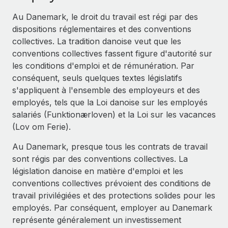
Événements
Intégrez les RH à l’international de manière flexible
Au Danemark, le droit du travail est régi par des
Salle de presse
Devenir partenaire
dispositions réglementaires et des conventions
SERVICES
Explorez avec nous vos opportunités de partenariat
collectives. La tradition danoise veut que les
Données sur les salaires et les talents
Demandez aux experts
conventions collectives fassent figure d'autorité sur
Recevez des conseils d’experts sur les RH à
Remote Build
Bientôt disponible
les conditions d'emploi et de rémunération. Par
Centre de ressources
l’international et la conformité
Conseil en intégrations et automatisations assistées par
conséquent, seuls quelques textes législatifs
l’IA
Obtenir de l’aide
s'appliquent à l'ensemble des employeurs et des
Contrôles d’antécédents
employés, tels que la Loi danoise sur les employés
Simplifiez vos processus de présélection des
Voir toutes les ressources
salariés (Funktionærloven) et la Loi sur les vacances
candidats
ÉTUDES DE CAS
(Lov om Ferie).
Remote Watchtower
BLOG
Au Danemark, presque tous les contrats de travail
Gardez un temps d’avance sur les risques en
Paie multipays
sont régis par des conventions collectives. La
matière de conformité
législation danoise en matière d'emploi et les
EOR et PEO
conventions collectives prévoient des conditions de
Gestion des appareils
travail privilégiées et des protections solides pour les
Gestion des freelances
Achetez et suivez vos équipements informatiques
employés. Par conséquent, employer au Danemark
dans le monde entier
représente généralement un investissement
Taxes