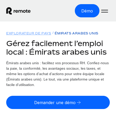
Démo
Accueil
EXPLORATEUR DE PAYS
ÉMIRATS ARABES UNIS
Les produits
Gérez facilement l’emploi
local : Émirats arabes unis
Solutions
EMPLOI À L’INTERNATIONAL
Paie multipays
Émirats arabes unis : facilitez vos processus RH.
Confiez-nous
Ressources
COUVERTURE MONDIALE
Gérez la paie facilement et en toute conformité
la paie, la conformité, les avantages sociaux, les taxes, et
Explorateur de pays
même les options d’achat d’actions pour votre équipe locale
Tarification
OUTILS & CALCULATEURS
Employer of record
(Émirats arabes unis). Le tout, via une plateforme unique et
Toutes les informations sur l’emploi à l’international,
Développez-vous à l’international sans frais liés aux
facile d’utilisation.
Outil de calcul du risque de requalification de
pays par pays
entités
contrat
Explorateur des États-Unis (par État)
Évaluez le risque de requalification de contrat par pays
English (United States)
Pilotage 360 des freelances
Demander une démo
Simplifiez l’embauche à travers les différents États des
Sollicitez vos freelances en toute conformité part
Calculateur du coût des employés
États-Unis
English
Calculez le coût total des employés dans n’importe quel