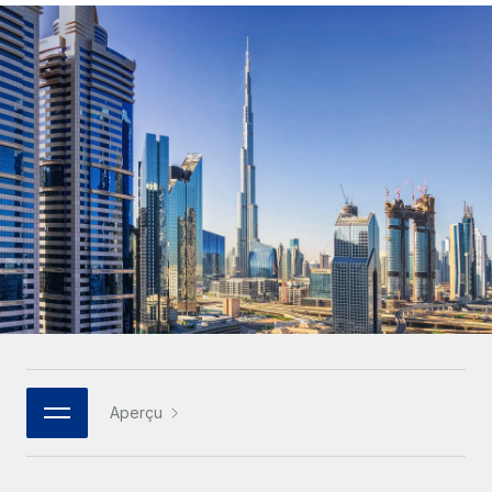
Gestion des freelances
Comparer Remote
pays
Connexion
Intégrez et gérez vos freelances partout dans le monde
Nederlands
Examinez notre service par rapport aux autres
Calculateur de paiement des freelances
PEO
Français
Découvrez les devises disponibles et les vitesses de
Sous-traitez les opérations complexes liées à l’emploi
CROISSANCE
paiement pour vos freelances internationaux
Deutsch
Start-ups
Des solutions agiles et internationales pour les RH et la
INFRASTRUCTURE
APPRENDRE AVEC REMOTE
Español
paie des entreprises en pleine croissance
Intégration Remote
Recherche et guides
Intégrez vos RH aux flux de travail en toute simplicité
Entreprises intermédiaires
Italiano
Études de cas
Développez vos équipes avec des solutions RH sur
Plateforme
mesure
Português (Portugal)
Des fonctions RH clés intégrées pour votre équipe
Glossaire RH
Entreprise
Connecter
Nouveau
日本語
Checklists et modèles
Les RH à l’international pour les grandes entreprises
Connectez n'importe quel outil d’IA à Remote grâce à
Descriptions de postes
한국어
notre MCP
Aperçu
TRAVAILLONS ENSEMBLE
Webinaires
Intégrations
中文（简体）
Partenaires stratégiques de la tech
Rationalisez vos processus avec des outils essentiels