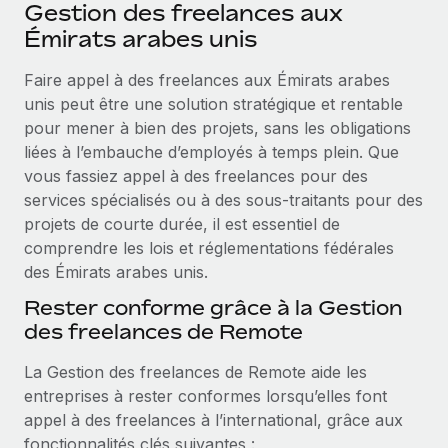
Événements
Gestion des freelances aux
Intégrez les RH à l’international de manière flexible
Émirats arabes unis
Salle de presse
Devenir partenaire
SERVICES
Faire appel à des freelances aux Émirats arabes
Explorez avec nous vos opportunités de partenariat
Données sur les salaires et les talents
Demandez aux experts
unis peut être une solution stratégique et rentable
Recevez des conseils d’experts sur les RH à
Remote Build
Bientôt disponible
pour mener à bien des projets, sans les obligations
Centre de ressources
l’international et la conformité
Conseil en intégrations et automatisations assistées par
liées à l’embauche d’employés à temps plein. Que
l’IA
Obtenir de l’aide
vous fassiez appel à des freelances pour des
Contrôles d’antécédents
services spécialisés ou à des sous‑traitants pour des
Simplifiez vos processus de présélection des
Voir toutes les ressources
projets de courte durée, il est essentiel de
candidats
ÉTUDES DE CAS
comprendre les lois et réglementations fédérales
des Émirats arabes unis.
Remote Watchtower
BLOG
Gardez un temps d’avance sur les risques en
Rester conforme grâce à la Gestion
Paie multipays
matière de conformité
des freelances de Remote
EOR et PEO
Gestion des appareils
La Gestion des freelances de Remote aide les
Gestion des freelances
Achetez et suivez vos équipements informatiques
entreprises à rester conformes lorsqu’elles font
dans le monde entier
appel à des freelances à l’international, grâce aux
Taxes
fonctionnalités clés suivantes :