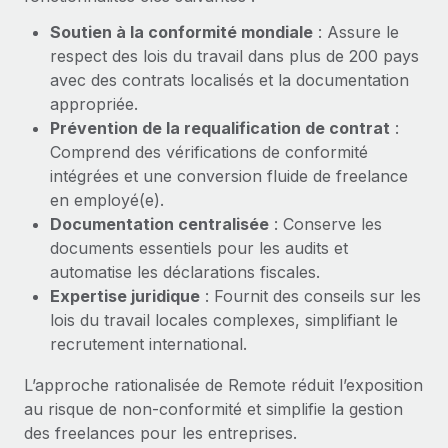
Création d’entité
Explorer le blog
Soutien à la conformité mondiale
: Assure le
Établissez des entités rapidement et en toute
respect des lois du travail dans plus de 200 pays
conformité
avec des contrats localisés et la documentation
BLOG
appropriée.
Mobilité et déménagement international
Prévention de la requalification de contrat
:
Organisez facilement le déménagement de vos
Mises à jour des produits de Remote :
Comprend des vérifications de conformité
employés
Intégrations Gusto et Xero et Gestion des
intégrées et une conversion fluide de freelance
freelances Plus
Avantages sociaux
en employé(e).
Remote a toujours pour mission d'aider les entreprises de
Gérez facilement les avantages sociaux
Documentation centralisée
: Conserve les
toute taille à embaucher, gérer et payer...
documents essentiels pour les audits et
automatise les déclarations fiscales.
En savoir plus
Expertise juridique
: Fournit des conseils sur les
lois du travail locales complexes, simplifiant le
recrutement international.
Comment Phiture gère ses 55 employés
répartis dans 19 pays grâce à Remote
L’approche rationalisée de Remote réduit l’exposition
Phiture, un leader notable du conseil en matière de
au risque de non‑conformité et simplifie la gestion
croissance mobile internationale, encourage les...
des freelances pour les entreprises.