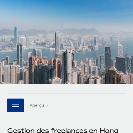
Gestion des freelances
Comparer Remote
pays
Connexion
Intégrez et gérez vos freelances partout dans le monde
Nederlands
Examinez notre service par rapport aux autres
Calculateur de paiement des freelances
PEO
Français
Découvrez les devises disponibles et les vitesses de
Sous-traitez les opérations complexes liées à l’emploi
CROISSANCE
paiement pour vos freelances internationaux
Deutsch
Start-ups
Des solutions agiles et internationales pour les RH et la
INFRASTRUCTURE
APPRENDRE AVEC REMOTE
Español
paie des entreprises en pleine croissance
Intégration Remote
Recherche et guides
Intégrez vos RH aux flux de travail en toute simplicité
Entreprises intermédiaires
Italiano
Études de cas
Développez vos équipes avec des solutions RH sur
Plateforme
mesure
Português (Portugal)
Des fonctions RH clés intégrées pour votre équipe
Glossaire RH
Entreprise
Connecter
Nouveau
日本語
Checklists et modèles
Les RH à l’international pour les grandes entreprises
Connectez n'importe quel outil d’IA à Remote grâce à
Aperçu
Descriptions de postes
한국어
notre MCP
TRAVAILLONS ENSEMBLE
Webinaires
Intégrations
中文（简体）
Gestion des freelances en Hong
Partenaires stratégiques de la tech
Rationalisez vos processus avec des outils essentiels