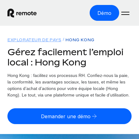
Démo
Accueil
EXPLORATEUR DE PAYS
HONG KONG
Les produits
Gérez facilement l’emploi
local : Hong Kong
Solutions
EMPLOI À L’INTERNATIONAL
Paie multipays
Hong Kong : facilitez vos processus RH.
Confiez-nous la paie,
Ressources
COUVERTURE MONDIALE
Gérez la paie facilement et en toute conformité
la conformité, les avantages sociaux, les taxes, et même les
Explorateur de pays
options d’achat d’actions pour votre équipe locale (Hong
Tarification
OUTILS & CALCULATEURS
Employer of record
Kong). Le tout, via une plateforme unique et facile d’utilisation.
Toutes les informations sur l’emploi à l’international,
Développez-vous à l’international sans frais liés aux
Outil de calcul du risque de requalification de
pays par pays
entités
contrat
Demander une démo
Explorateur des États-Unis (par État)
Évaluez le risque de requalification de contrat par pays
English (United States)
Pilotage 360 des freelances
Simplifiez l’embauche à travers les différents États des
Sollicitez vos freelances en toute conformité part
Calculateur du coût des employés
États-Unis
English
Calculez le coût total des employés dans n’importe quel