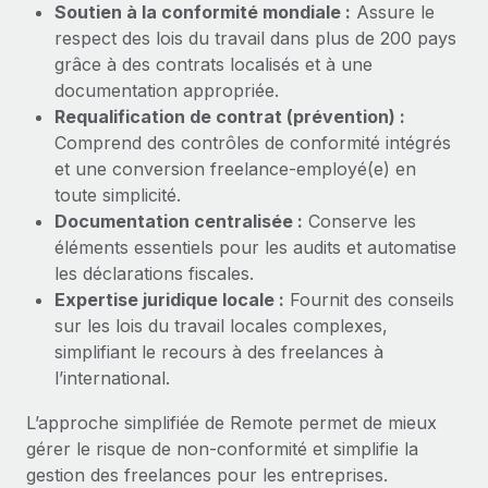
Soutien à la conformité mondiale :
Assure le
Création d’entité
Explorer le blog
respect des lois du travail dans plus de 200 pays
Établissez des entités rapidement et en toute
grâce à des contrats localisés et à une
conformité
documentation appropriée.
BLOG
Mobilité et déménagement international
Requalification de contrat (prévention) :
Organisez facilement le déménagement de vos
Comprend des contrôles de conformité intégrés
Mises à jour des produits de Remote :
employés
et une conversion freelance-employé(e) en
Intégrations Gusto et Xero et Gestion des
freelances Plus
toute simplicité.
Avantages sociaux
Documentation centralisée :
Conserve les
Remote a toujours pour mission d'aider les entreprises de
Gérez facilement les avantages sociaux
éléments essentiels pour les audits et automatise
toute taille à embaucher, gérer et payer...
les déclarations fiscales.
En savoir plus
Expertise juridique locale :
Fournit des conseils
sur les lois du travail locales complexes,
simplifiant le recours à des freelances à
Comment Phiture gère ses 55 employés
l’international.
répartis dans 19 pays grâce à Remote
L’approche simplifiée de Remote permet de mieux
Phiture, un leader notable du conseil en matière de
gérer le risque de non-conformité et simplifie la
croissance mobile internationale, encourage les...
gestion des freelances pour les entreprises.