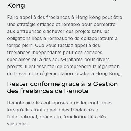
Événements
Kong
Intégrez les RH à l’international de manière flexible
Salle de presse
Devenir partenaire
Faire appel à des freelances à Hong Kong peut être
SERVICES
Explorez avec nous vos opportunités de partenariat
une stratégie efficace et rentable pour permettre
Données sur les salaires et les talents
Demandez aux experts
aux entreprises d’achever des projets sans les
Recevez des conseils d’experts sur les RH à
Remote Build
Bientôt disponible
obligations liées à l’embauche de collaborateurs à
Centre de ressources
l’international et la conformité
Conseil en intégrations et automatisations assistées par
temps plein. Que vous fassiez appel à des
l’IA
Obtenir de l’aide
freelances indépendants pour des services
Contrôles d’antécédents
spécialisés ou à des sous-traitants pour divers
Simplifiez vos processus de présélection des
Voir toutes les ressources
projets, il est essentiel de comprendre la législation
candidats
ÉTUDES DE CAS
du travail et la réglementation locales à Hong Kong.
Remote Watchtower
BLOG
Rester conforme grâce à la Gestion
Gardez un temps d’avance sur les risques en
des freelances de Remote
Paie multipays
matière de conformité
Remote aide les entreprises à rester conformes
EOR et PEO
Gestion des appareils
lorsqu’elles font appel à des freelances à
Gestion des freelances
Achetez et suivez vos équipements informatiques
l’international, grâce aux fonctionnalités clés
dans le monde entier
suivantes :
Taxes