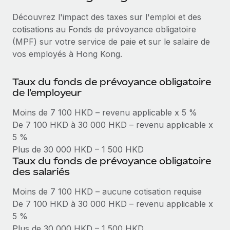
Événements
Intégrez les RH à l’international de manière flexible
Découvrez l'impact des taxes sur l'emploi et des
Salle de presse
Devenir partenaire
cotisations au Fonds de prévoyance obligatoire
SERVICES
Explorez avec nous vos opportunités de partenariat
(MPF) sur votre service de paie et sur le salaire de
Données sur les salaires et les talents
Demandez aux experts
vos employés à Hong Kong.
Recevez des conseils d’experts sur les RH à
Remote Build
Bientôt disponible
Centre de ressources
l’international et la conformité
Conseil en intégrations et automatisations assistées par
Taux du fonds de prévoyance obligatoire
l’IA
Obtenir de l’aide
de l'employeur
Contrôles d’antécédents
Simplifiez vos processus de présélection des
Voir toutes les ressources
Moins de 7 100 HKD – revenu applicable x 5 %
candidats
ÉTUDES DE CAS
De 7 100 HKD à 30 000 HKD – revenu applicable x
5 %
Remote Watchtower
BLOG
Comment Weaviate, l'as de l'IA, a développé
Plus de 30 000 HKD – 1 500 HKD
ses effectifs de 120 % avec Remote
Gardez un temps d’avance sur les risques en
Paie multipays
Taux du fonds de prévoyance obligatoire
matière de conformité
des salariés
Weaviate en bref Weaviate crée des infrastructures open
EOR et PEO
source et AI-first. Sa mission est...
Gestion des appareils
Moins de 7 100 HKD – aucune cotisation requise
Gestion des freelances
Achetez et suivez vos équipements informatiques
En savoir plus
De 7 100 HKD à 30 000 HKD – revenu applicable x
dans le monde entier
5 %
Taxes
Plus de 30 000 HKD – 1 500 HKD