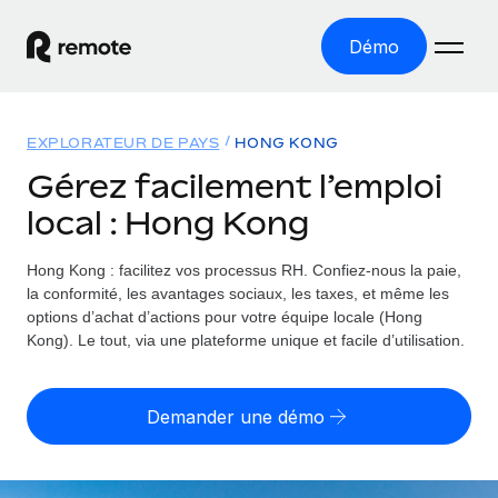
Démo
Accueil
EXPLORATEUR DE PAYS
HONG KONG
Les produits
Gérez facilement l’emploi
local : Hong Kong
Solutions
EMPLOI À L’INTERNATIONAL
Paie multipays
Hong Kong : facilitez vos processus RH.
Confiez-nous la paie,
Ressources
COUVERTURE MONDIALE
Gérez la paie facilement et en toute conformité
la conformité, les avantages sociaux, les taxes, et même les
Explorateur de pays
options d’achat d’actions pour votre équipe locale (Hong
Tarification
OUTILS & CALCULATEURS
Employer of record
Kong). Le tout, via une plateforme unique et facile d’utilisation.
Toutes les informations sur l’emploi à l’international,
Développez-vous à l’international sans frais liés aux
Outil de calcul du risque de requalification de
pays par pays
entités
contrat
Demander une démo
Explorateur des États-Unis (par État)
Évaluez le risque de requalification de contrat par pays
English (United States)
Pilotage 360 des freelances
Simplifiez l’embauche à travers les différents États des
Sollicitez vos freelances en toute conformité part
Calculateur du coût des employés
États-Unis
English
Calculez le coût total des employés dans n’importe quel