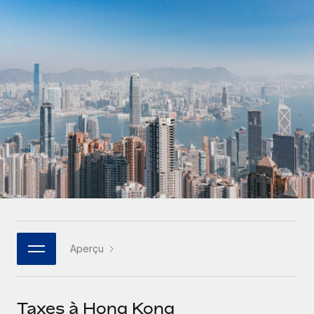
Gestion des freelances
Comparer Remote
pays
Connexion
Intégrez et gérez vos freelances partout dans le monde
Nederlands
Examinez notre service par rapport aux autres
Calculateur de paiement des freelances
PEO
Français
Découvrez les devises disponibles et les vitesses de
Sous-traitez les opérations complexes liées à l’emploi
CROISSANCE
paiement pour vos freelances internationaux
Deutsch
Start-ups
Des solutions agiles et internationales pour les RH et la
INFRASTRUCTURE
APPRENDRE AVEC REMOTE
Español
paie des entreprises en pleine croissance
Intégration Remote
Recherche et guides
Intégrez vos RH aux flux de travail en toute simplicité
Entreprises intermédiaires
Italiano
Études de cas
Développez vos équipes avec des solutions RH sur
Plateforme
mesure
Português (Portugal)
Des fonctions RH clés intégrées pour votre équipe
Glossaire RH
Entreprise
Connecter
Nouveau
日本語
Checklists et modèles
Les RH à l’international pour les grandes entreprises
Connectez n'importe quel outil d’IA à Remote grâce à
Aperçu
Descriptions de postes
한국어
notre MCP
TRAVAILLONS ENSEMBLE
Webinaires
Intégrations
中文（简体）
Taxes à Hong Kong
Partenaires stratégiques de la tech
Rationalisez vos processus avec des outils essentiels