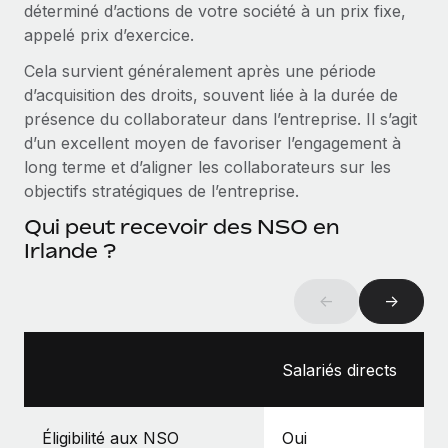
déterminé d’actions de votre société à un prix fixe,
Création d’entité
Explorer le blog
appelé prix d’exercice.
Établissez des entités rapidement et en toute
conformité
Cela survient généralement après une période
d’acquisition des droits, souvent liée à la durée de
BLOG
Mobilité et déménagement international
présence du collaborateur dans l’entreprise. Il s’agit
Organisez facilement le déménagement de vos
Mises à jour des produits de Remote :
d’un excellent moyen de favoriser l’engagement à
employés
Intégrations Gusto et Xero et Gestion des
long terme et d’aligner les collaborateurs sur les
freelances Plus
objectifs stratégiques de l’entreprise.
Avantages sociaux
Remote a toujours pour mission d'aider les entreprises de
Gérez facilement les avantages sociaux
Qui peut recevoir des NSO en
toute taille à embaucher, gérer et payer...
Irlande ?
En savoir plus
←
→
Comment Phiture gère ses 55 employés
répartis dans 19 pays grâce à Remote
Salariés directs
Phiture, un leader notable du conseil en matière de
croissance mobile internationale, encourage les...
Éligibilité aux NSO
Oui