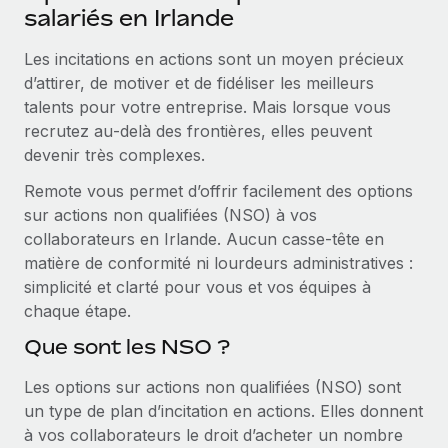
Événements
salariés en Irlande
Intégrez les RH à l’international de manière flexible
Salle de presse
Devenir partenaire
Les incitations en actions sont un moyen précieux
SERVICES
Explorez avec nous vos opportunités de partenariat
d’attirer, de motiver et de fidéliser les meilleurs
Données sur les salaires et les talents
Demandez aux experts
talents pour votre entreprise. Mais lorsque vous
Recevez des conseils d’experts sur les RH à
Remote Build
Bientôt disponible
recrutez au‑delà des frontières, elles peuvent
Centre de ressources
l’international et la conformité
Conseil en intégrations et automatisations assistées par
devenir très complexes.
l’IA
Obtenir de l’aide
Contrôles d’antécédents
Remote vous permet d’offrir facilement des options
Simplifiez vos processus de présélection des
Voir toutes les ressources
sur actions non qualifiées (NSO) à vos
candidats
ÉTUDES DE CAS
collaborateurs en Irlande. Aucun casse‑tête en
matière de conformité ni lourdeurs administratives :
Remote Watchtower
BLOG
simplicité et clarté pour vous et vos équipes à
Gardez un temps d’avance sur les risques en
chaque étape.
Paie multipays
matière de conformité
Que sont les NSO ?
EOR et PEO
Gestion des appareils
Les options sur actions non qualifiées (NSO) sont
Gestion des freelances
Achetez et suivez vos équipements informatiques
un type de plan d’incitation en actions. Elles donnent
dans le monde entier
Taxes
à vos collaborateurs le droit d’acheter un nombre