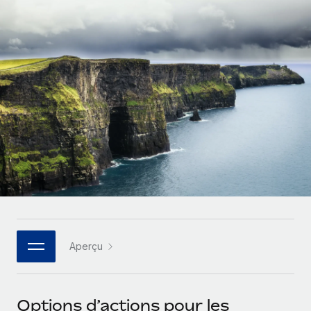
Gestion des freelances
Comparer Remote
pays
Connexion
Intégrez et gérez vos freelances partout dans le monde
Nederlands
Examinez notre service par rapport aux autres
Calculateur de paiement des freelances
PEO
Français
Découvrez les devises disponibles et les vitesses de
Sous-traitez les opérations complexes liées à l’emploi
CROISSANCE
paiement pour vos freelances internationaux
Deutsch
Start-ups
Des solutions agiles et internationales pour les RH et la
INFRASTRUCTURE
APPRENDRE AVEC REMOTE
Español
paie des entreprises en pleine croissance
Intégration Remote
Recherche et guides
Intégrez vos RH aux flux de travail en toute simplicité
Entreprises intermédiaires
Italiano
Études de cas
Développez vos équipes avec des solutions RH sur
Plateforme
mesure
Português (Portugal)
Des fonctions RH clés intégrées pour votre équipe
Glossaire RH
Entreprise
Connecter
Nouveau
日本語
Checklists et modèles
Les RH à l’international pour les grandes entreprises
Connectez n'importe quel outil d’IA à Remote grâce à
Aperçu
Descriptions de postes
한국어
notre MCP
TRAVAILLONS ENSEMBLE
Webinaires
Intégrations
中文（简体）
Options d’actions pour les
Partenaires stratégiques de la tech
Rationalisez vos processus avec des outils essentiels