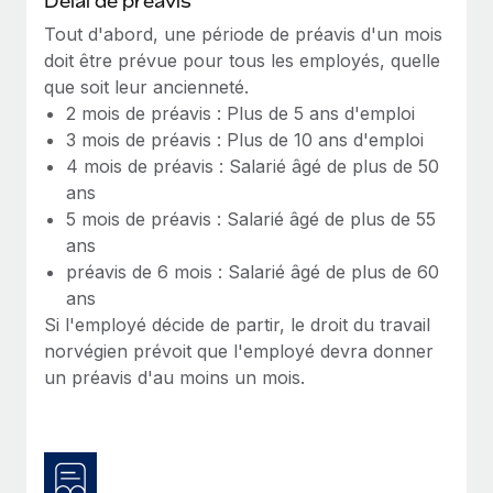
Délai de préavis
Création d’entité
Explorer le blog
Tout d'abord, une période de préavis d'un mois
Établissez des entités rapidement et en toute
doit être prévue pour tous les employés, quelle
conformité
que soit leur ancienneté.
BLOG
2 mois de préavis : Plus de 5 ans d'emploi
Mobilité et déménagement international
3 mois de préavis : Plus de 10 ans d'emploi
Organisez facilement le déménagement de vos
Mises à jour des produits de Remote :
4 mois de préavis : Salarié âgé de plus de 50
employés
Intégrations Gusto et Xero et Gestion des
ans
freelances Plus
Avantages sociaux
5 mois de préavis : Salarié âgé de plus de 55
Remote a toujours pour mission d'aider les entreprises de
Gérez facilement les avantages sociaux
ans
toute taille à embaucher, gérer et payer...
préavis de 6 mois : Salarié âgé de plus de 60
ans
En savoir plus
Si l'employé décide de partir, le droit du travail
norvégien prévoit que l'employé devra donner
un préavis d'au moins un mois.
Comment Phiture gère ses 55 employés
répartis dans 19 pays grâce à Remote
Phiture, un leader notable du conseil en matière de
croissance mobile internationale, encourage les...