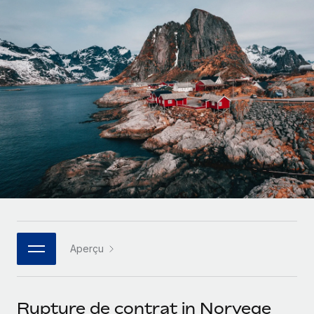
Gestion des freelances
Comparer Remote
pays
Connexion
Intégrez et gérez vos freelances partout dans le monde
Nederlands
Examinez notre service par rapport aux autres
Calculateur de paiement des freelances
PEO
Français
Découvrez les devises disponibles et les vitesses de
Sous-traitez les opérations complexes liées à l’emploi
CROISSANCE
paiement pour vos freelances internationaux
Deutsch
Start-ups
Des solutions agiles et internationales pour les RH et la
INFRASTRUCTURE
APPRENDRE AVEC REMOTE
Español
paie des entreprises en pleine croissance
Intégration Remote
Recherche et guides
Intégrez vos RH aux flux de travail en toute simplicité
Entreprises intermédiaires
Italiano
Études de cas
Développez vos équipes avec des solutions RH sur
Plateforme
mesure
Português (Portugal)
Des fonctions RH clés intégrées pour votre équipe
Glossaire RH
Entreprise
Connecter
Nouveau
日本語
Checklists et modèles
Les RH à l’international pour les grandes entreprises
Connectez n'importe quel outil d’IA à Remote grâce à
Aperçu
Descriptions de postes
한국어
notre MCP
TRAVAILLONS ENSEMBLE
Webinaires
Intégrations
中文（简体）
Rupture de contrat in Norvege
Partenaires stratégiques de la tech
Rationalisez vos processus avec des outils essentiels