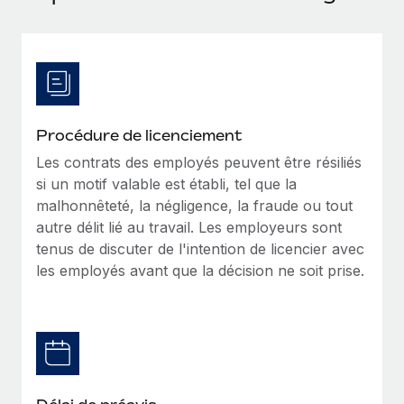
Événements
Intégrez les RH à l’international de manière flexible
Salle de presse
Devenir partenaire
SERVICES
Explorez avec nous vos opportunités de partenariat
Données sur les salaires et les talents
Demandez aux experts
Recevez des conseils d’experts sur les RH à
Remote Build
Bientôt disponible
Centre de ressources
l’international et la conformité
Conseil en intégrations et automatisations assistées par
Procédure de licenciement
l’IA
Obtenir de l’aide
Les contrats des employés peuvent être résiliés
Contrôles d’antécédents
si un motif valable est établi, tel que la
Simplifiez vos processus de présélection des
Voir toutes les ressources
malhonnêteté, la négligence, la fraude ou tout
candidats
ÉTUDES DE CAS
autre délit lié au travail. Les employeurs sont
tenus de discuter de l'intention de licencier avec
Remote Watchtower
BLOG
les employés avant que la décision ne soit prise.
Gardez un temps d’avance sur les risques en
Paie multipays
matière de conformité
EOR et PEO
Gestion des appareils
Gestion des freelances
Achetez et suivez vos équipements informatiques
dans le monde entier
Taxes