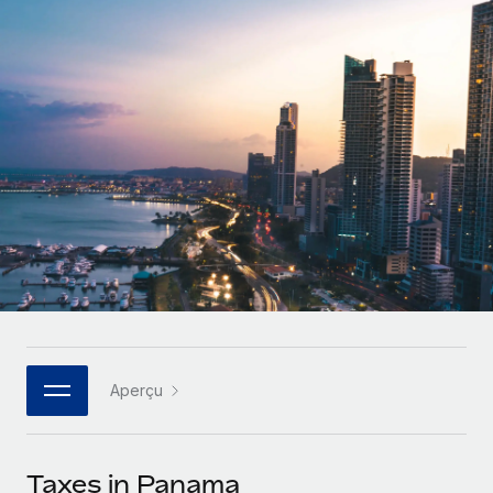
Gestion des freelances
Comparer Remote
pays
Connexion
Intégrez et gérez vos freelances partout dans le monde
Nederlands
Examinez notre service par rapport aux autres
Calculateur de paiement des freelances
PEO
Français
Découvrez les devises disponibles et les vitesses de
Sous-traitez les opérations complexes liées à l’emploi
CROISSANCE
paiement pour vos freelances internationaux
Deutsch
Start-ups
Des solutions agiles et internationales pour les RH et la
INFRASTRUCTURE
APPRENDRE AVEC REMOTE
Español
paie des entreprises en pleine croissance
Intégration Remote
Recherche et guides
Intégrez vos RH aux flux de travail en toute simplicité
Entreprises intermédiaires
Italiano
Études de cas
Développez vos équipes avec des solutions RH sur
Plateforme
mesure
Português (Portugal)
Des fonctions RH clés intégrées pour votre équipe
Glossaire RH
Entreprise
Connecter
Nouveau
日本語
Checklists et modèles
Les RH à l’international pour les grandes entreprises
Connectez n'importe quel outil d’IA à Remote grâce à
Aperçu
Descriptions de postes
한국어
notre MCP
TRAVAILLONS ENSEMBLE
Webinaires
Intégrations
中文（简体）
Taxes in Panama
Partenaires stratégiques de la tech
Rationalisez vos processus avec des outils essentiels