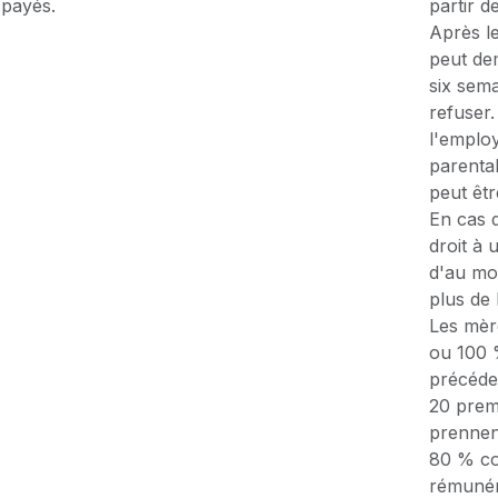
payés.
partir 
Après l
peut de
six sem
refuser
l'emplo
parenta
peut êtr
En cas d
droit à
d'au moi
plus de
Les mèr
ou 100 
précéden
20 prem
prennen
80 % co
rémunér