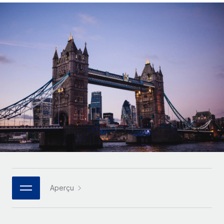
Gestion des freelances
Comparer Remote
pays
Connexion
Intégrez et gérez vos freelances partout dans le monde
Nederlands
Examinez notre service par rapport aux autres
Calculateur de paiement des freelances
PEO
Français
Découvrez les devises disponibles et les vitesses de
Sous-traitez les opérations complexes liées à l’emploi
CROISSANCE
paiement pour vos freelances internationaux
Deutsch
Start-ups
Des solutions agiles et internationales pour les RH et la
INFRASTRUCTURE
APPRENDRE AVEC REMOTE
Español
paie des entreprises en pleine croissance
Intégration Remote
Recherche et guides
Intégrez vos RH aux flux de travail en toute simplicité
Entreprises intermédiaires
Italiano
Études de cas
Développez vos équipes avec des solutions RH sur
Plateforme
mesure
Português (Portugal)
Des fonctions RH clés intégrées pour votre équipe
Glossaire RH
Entreprise
Connecter
Nouveau
日本語
Checklists et modèles
Les RH à l’international pour les grandes entreprises
Connectez n'importe quel outil d’IA à Remote grâce à
Descriptions de postes
한국어
notre MCP
Aperçu
TRAVAILLONS ENSEMBLE
Webinaires
Intégrations
中文（简体）
Partenaires stratégiques de la tech
Rationalisez vos processus avec des outils essentiels