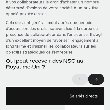
à vos collaborateurs le droit d’acheter un nombre
Création d’entité
Intégration Remote x BambooHR : du local à
Explorer le blog
déterminé d’actions de votre société à un prix fixe,
Établissez des entités rapidement et en toute
l’international, le recrutement sans changer de
appelé prix d’exercice.
plateforme
conformité
Impact Les clients BambooHR peuvent désormais
Cela survient généralement après une période
BLOG
Mobilité et déménagement international
embaucher et gérer les employés internationaux...
d’acquisition des droits, souvent liée à la durée de
Organisez facilement le déménagement de vos
présence du collaborateur dans l’entreprise. Il s’agit
Mises à jour des produits de Remote :
En savoir plus
employés
Intégrations Gusto et Xero et Gestion des
d’un excellent moyen de favoriser l’engagement à
freelances Plus
long terme et d’aligner les collaborateurs sur les
Avantages sociaux
objectifs stratégiques de l’entreprise.
Remote a toujours pour mission d'aider les entreprises de
Gérez facilement les avantages sociaux
toute taille à embaucher, gérer et payer...
Qui peut recevoir des NSO au
Royaume‑Uni ?
En savoir plus
←
→
Comment Phiture gère ses 55 employés
répartis dans 19 pays grâce à Remote
Salariés directs
Phiture, un leader notable du conseil en matière de
croissance mobile internationale, encourage les...