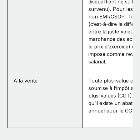
disqualifiant ne soit
survenu). Pour les pl
non EMI/CSOP : l’éca
(c’est‑à‑dire la différ
entre la juste valeur
marchande des action
le prix d’exercice) est
imposé comme reven
salarial.
À la vente
Toute plus‑value est
soumise à l’impôt sur 
plus‑values (CGT). N
qu’il existe un abatte
annuel pour le CGT.