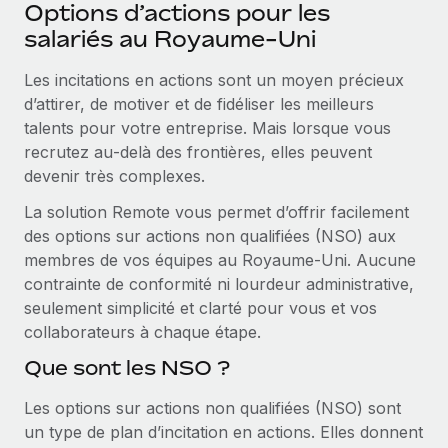
Événements
Options d’actions pour les
Intégrez les RH à l’international de manière flexible
salariés au Royaume-Uni
Salle de presse
Devenir partenaire
SERVICES
Les incitations en actions sont un moyen précieux
Explorez avec nous vos opportunités de partenariat
Données sur les salaires et les talents
Demandez aux experts
d’attirer, de motiver et de fidéliser les meilleurs
Recevez des conseils d’experts sur les RH à
Remote Build
Bientôt disponible
talents pour votre entreprise. Mais lorsque vous
Centre de ressources
l’international et la conformité
Conseil en intégrations et automatisations assistées par
recrutez au‑delà des frontières, elles peuvent
l’IA
Obtenir de l’aide
devenir très complexes.
Contrôles d’antécédents
Simplifiez vos processus de présélection des
La solution Remote vous permet d’offrir facilement
Voir toutes les ressources
candidats
des options sur actions non qualifiées (NSO) aux
ÉTUDES DE CAS
membres de vos équipes au Royaume‑Uni. Aucune
Remote Watchtower
BLOG
Comment Weaviate, l'as de l'IA, a développé
contrainte de conformité ni lourdeur administrative,
ses effectifs de 120 % avec Remote
Gardez un temps d’avance sur les risques en
seulement simplicité et clarté pour vous et vos
Paie multipays
matière de conformité
collaborateurs à chaque étape.
Weaviate en bref Weaviate crée des infrastructures open
EOR et PEO
source et AI-first. Sa mission est...
Que sont les NSO ?
Gestion des appareils
Gestion des freelances
Achetez et suivez vos équipements informatiques
En savoir plus
Les options sur actions non qualifiées (NSO) sont
dans le monde entier
un type de plan d’incitation en actions. Elles donnent
Taxes