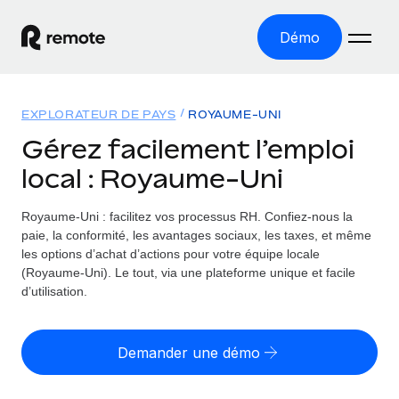
Démo
Accueil
EXPLORATEUR DE PAYS
ROYAUME-UNI
Les produits
Gérez facilement l’emploi
local : Royaume-Uni
Solutions
EMPLOI À L’INTERNATIONAL
Paie multipays
Royaume-Uni : facilitez vos processus RH.
Confiez-nous la
Ressources
COUVERTURE MONDIALE
Gérez la paie facilement et en toute conformité
paie, la conformité, les avantages sociaux, les taxes, et même
Explorateur de pays
les options d’achat d’actions pour votre équipe locale
Tarification
OUTILS & CALCULATEURS
Employer of record
(Royaume-Uni). Le tout, via une plateforme unique et facile
Toutes les informations sur l’emploi à l’international,
Développez-vous à l’international sans frais liés aux
d’utilisation.
Outil de calcul du risque de requalification de
pays par pays
entités
contrat
Explorateur des États-Unis (par État)
Évaluez le risque de requalification de contrat par pays
English (United States)
Pilotage 360 des freelances
Demander une démo
Simplifiez l’embauche à travers les différents États des
Sollicitez vos freelances en toute conformité part
Calculateur du coût des employés
États-Unis
English
Calculez le coût total des employés dans n’importe quel