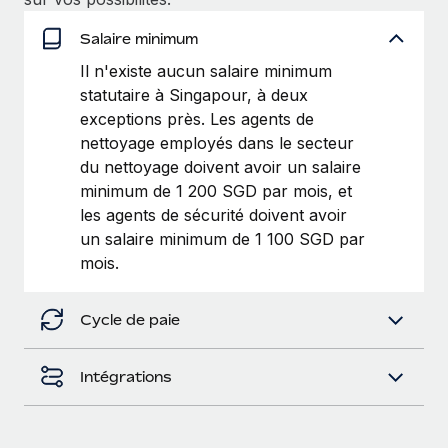
Création d’entité
Intégration Remote x BambooHR : du local à
Explorer le blog
Établissez des entités rapidement et en toute
l’international, le recrutement sans changer de
Salaire minimum
plateforme
conformité
Il n'existe aucun salaire minimum
Impact Les clients BambooHR peuvent désormais
statutaire à Singapour, à deux
BLOG
Mobilité et déménagement international
embaucher et gérer les employés internationaux...
exceptions près. Les agents de
Organisez facilement le déménagement de vos
Mises à jour des produits de Remote :
nettoyage employés dans le secteur
En savoir plus
employés
Intégrations Gusto et Xero et Gestion des
du nettoyage doivent avoir un salaire
freelances Plus
minimum de 1 200 SGD par mois, et
Avantages sociaux
Remote a toujours pour mission d'aider les entreprises de
les agents de sécurité doivent avoir
Gérez facilement les avantages sociaux
toute taille à embaucher, gérer et payer...
un salaire minimum de 1 100 SGD par
mois.
En savoir plus
Cycle de paie
Comment Phiture gère ses 55 employés
répartis dans 19 pays grâce à Remote
Intégrations
Phiture, un leader notable du conseil en matière de
croissance mobile internationale, encourage les...