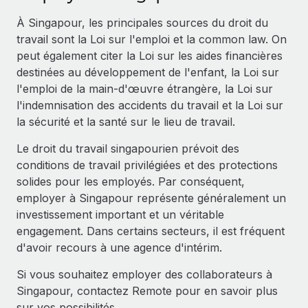
Événements
Intégrez les RH à l’international de manière flexible
À Singapour, les principales sources du droit du
Salle de presse
Devenir partenaire
travail sont la Loi sur l'emploi et la common law. On
SERVICES
Explorez avec nous vos opportunités de partenariat
peut également citer la Loi sur les aides financières
Données sur les salaires et les talents
Demandez aux experts
destinées au développement de l'enfant, la Loi sur
Recevez des conseils d’experts sur les RH à
Remote Build
Bientôt disponible
l'emploi de la main-d'œuvre étrangère, la Loi sur
Centre de ressources
l’international et la conformité
Conseil en intégrations et automatisations assistées par
l'indemnisation des accidents du travail et la Loi sur
l’IA
Obtenir de l’aide
la sécurité et la santé sur le lieu de travail.
Contrôles d’antécédents
Simplifiez vos processus de présélection des
Voir toutes les ressources
Le droit du travail singapourien prévoit des
candidats
ÉTUDES DE CAS
conditions de travail privilégiées et des protections
solides pour les employés. Par conséquent,
Remote Watchtower
BLOG
Comment Weaviate, l'as de l'IA, a développé
employer à Singapour représente généralement un
ses effectifs de 120 % avec Remote
Gardez un temps d’avance sur les risques en
Paie multipays
investissement important et un véritable
matière de conformité
Weaviate en bref Weaviate crée des infrastructures open
engagement. Dans certains secteurs, il est fréquent
EOR et PEO
source et AI-first. Sa mission est...
d'avoir recours à une agence d'intérim.
Gestion des appareils
Gestion des freelances
Achetez et suivez vos équipements informatiques
En savoir plus
Si vous souhaitez employer des collaborateurs à
dans le monde entier
Singapour, contactez Remote pour en savoir plus
Taxes
sur vos possibilités.