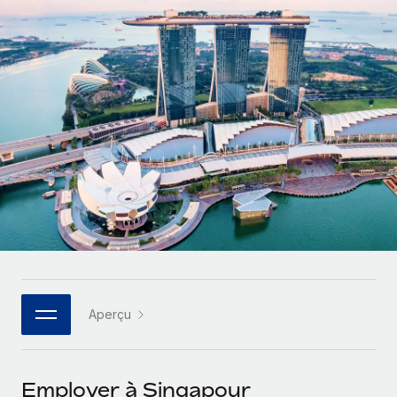
Gestion des freelances
Comparer Remote
pays
Connexion
Intégrez et gérez vos freelances partout dans le monde
Nederlands
Examinez notre service par rapport aux autres
Calculateur de paiement des freelances
PEO
Français
Découvrez les devises disponibles et les vitesses de
Sous-traitez les opérations complexes liées à l’emploi
CROISSANCE
paiement pour vos freelances internationaux
Deutsch
Start-ups
Des solutions agiles et internationales pour les RH et la
INFRASTRUCTURE
APPRENDRE AVEC REMOTE
Español
paie des entreprises en pleine croissance
Intégration Remote
Recherche et guides
Intégrez vos RH aux flux de travail en toute simplicité
Entreprises intermédiaires
Italiano
Études de cas
Développez vos équipes avec des solutions RH sur
Plateforme
mesure
Português (Portugal)
Des fonctions RH clés intégrées pour votre équipe
Glossaire RH
Entreprise
Connecter
Nouveau
日本語
Checklists et modèles
Les RH à l’international pour les grandes entreprises
Connectez n'importe quel outil d’IA à Remote grâce à
Aperçu
Descriptions de postes
한국어
notre MCP
TRAVAILLONS ENSEMBLE
Webinaires
Intégrations
中文（简体）
Employer à Singapour
Partenaires stratégiques de la tech
Rationalisez vos processus avec des outils essentiels