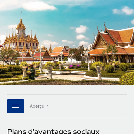
Gestion des freelances
Comparer Remote
pays
Connexion
Intégrez et gérez vos freelances partout dans le monde
Nederlands
Examinez notre service par rapport aux autres
Calculateur de paiement des freelances
PEO
Français
Découvrez les devises disponibles et les vitesses de
Sous-traitez les opérations complexes liées à l’emploi
CROISSANCE
paiement pour vos freelances internationaux
Deutsch
Start-ups
Des solutions agiles et internationales pour les RH et la
INFRASTRUCTURE
APPRENDRE AVEC REMOTE
Español
paie des entreprises en pleine croissance
Intégration Remote
Recherche et guides
Intégrez vos RH aux flux de travail en toute simplicité
Entreprises intermédiaires
Italiano
Études de cas
Développez vos équipes avec des solutions RH sur
Plateforme
mesure
Português (Portugal)
Des fonctions RH clés intégrées pour votre équipe
Glossaire RH
Entreprise
Connecter
Nouveau
日本語
Checklists et modèles
Les RH à l’international pour les grandes entreprises
Connectez n'importe quel outil d’IA à Remote grâce à
Aperçu
Descriptions de postes
한국어
notre MCP
TRAVAILLONS ENSEMBLE
Webinaires
Intégrations
中文（简体）
Plans d’avantages sociaux
Partenaires stratégiques de la tech
Rationalisez vos processus avec des outils essentiels