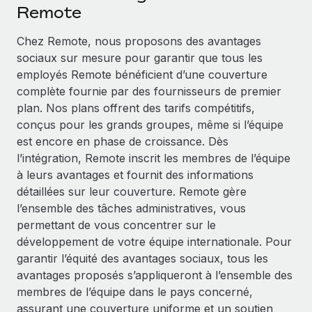
Événements
Remote
Intégrez les RH à l’international de manière flexible
Salle de presse
Devenir partenaire
Chez Remote, nous proposons des avantages
SERVICES
Explorez avec nous vos opportunités de partenariat
sociaux sur mesure pour garantir que tous les
Données sur les salaires et les talents
Demandez aux experts
employés Remote bénéficient d’une couverture
Recevez des conseils d’experts sur les RH à
Remote Build
Bientôt disponible
complète fournie par des fournisseurs de premier
Centre de ressources
l’international et la conformité
Conseil en intégrations et automatisations assistées par
plan. Nos plans offrent des tarifs compétitifs,
l’IA
Obtenir de l’aide
conçus pour les grands groupes, même si l’équipe
Contrôles d’antécédents
est encore en phase de croissance. Dès
Simplifiez vos processus de présélection des
Voir toutes les ressources
l’intégration, Remote inscrit les membres de l’équipe
candidats
ÉTUDES DE CAS
à leurs avantages et fournit des informations
détaillées sur leur couverture. Remote gère
Remote Watchtower
BLOG
Comment Weaviate, l'as de l'IA, a développé
l’ensemble des tâches administratives, vous
ses effectifs de 120 % avec Remote
Gardez un temps d’avance sur les risques en
Paie multipays
permettant de vous concentrer sur le
matière de conformité
Weaviate en bref Weaviate crée des infrastructures open
développement de votre équipe internationale. Pour
EOR et PEO
source et AI-first. Sa mission est...
Gestion des appareils
garantir l’équité des avantages sociaux, tous les
Gestion des freelances
Achetez et suivez vos équipements informatiques
avantages proposés s’appliqueront à l’ensemble des
En savoir plus
dans le monde entier
membres de l’équipe dans le pays concerné,
Taxes
assurant une couverture uniforme et un soutien