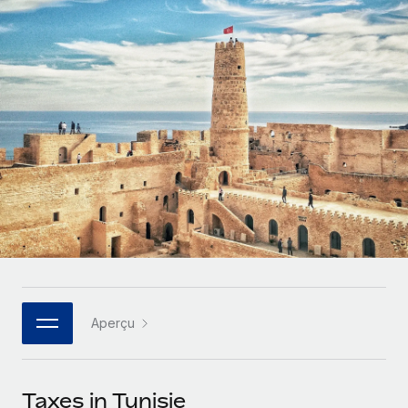
Gestion des freelances
Comparer Remote
pays
Connexion
Intégrez et gérez vos freelances partout dans le monde
Nederlands
Examinez notre service par rapport aux autres
Calculateur de paiement des freelances
PEO
Français
Découvrez les devises disponibles et les vitesses de
Sous-traitez les opérations complexes liées à l’emploi
CROISSANCE
paiement pour vos freelances internationaux
Deutsch
Start-ups
Des solutions agiles et internationales pour les RH et la
INFRASTRUCTURE
APPRENDRE AVEC REMOTE
Español
paie des entreprises en pleine croissance
Intégration Remote
Recherche et guides
Intégrez vos RH aux flux de travail en toute simplicité
Entreprises intermédiaires
Italiano
Études de cas
Développez vos équipes avec des solutions RH sur
Plateforme
mesure
Português (Portugal)
Des fonctions RH clés intégrées pour votre équipe
Glossaire RH
Entreprise
Connecter
Nouveau
日本語
Checklists et modèles
Les RH à l’international pour les grandes entreprises
Connectez n'importe quel outil d’IA à Remote grâce à
Aperçu
Descriptions de postes
한국어
notre MCP
TRAVAILLONS ENSEMBLE
Webinaires
Intégrations
中文（简体）
Taxes in Tunisie
Partenaires stratégiques de la tech
Rationalisez vos processus avec des outils essentiels