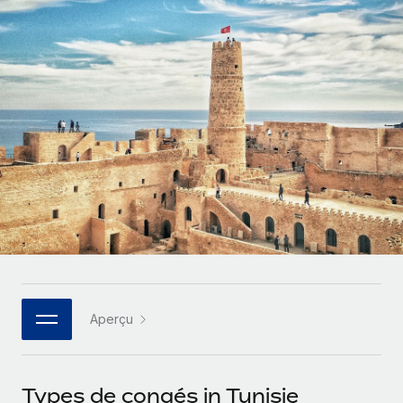
Gestion des freelances
Comparer Remote
pays
Connexion
Intégrez et gérez vos freelances partout dans le monde
Nederlands
Examinez notre service par rapport aux autres
Calculateur de paiement des freelances
PEO
Français
Découvrez les devises disponibles et les vitesses de
Sous-traitez les opérations complexes liées à l’emploi
CROISSANCE
paiement pour vos freelances internationaux
Deutsch
Start-ups
Des solutions agiles et internationales pour les RH et la
INFRASTRUCTURE
APPRENDRE AVEC REMOTE
Español
paie des entreprises en pleine croissance
Intégration Remote
Recherche et guides
Intégrez vos RH aux flux de travail en toute simplicité
Entreprises intermédiaires
Italiano
Études de cas
Développez vos équipes avec des solutions RH sur
Plateforme
mesure
Português (Portugal)
Des fonctions RH clés intégrées pour votre équipe
Glossaire RH
Entreprise
Connecter
Nouveau
日本語
Checklists et modèles
Les RH à l’international pour les grandes entreprises
Connectez n'importe quel outil d’IA à Remote grâce à
Aperçu
Descriptions de postes
한국어
notre MCP
TRAVAILLONS ENSEMBLE
Webinaires
Intégrations
中文（简体）
Types de congés in Tunisie
Partenaires stratégiques de la tech
Rationalisez vos processus avec des outils essentiels