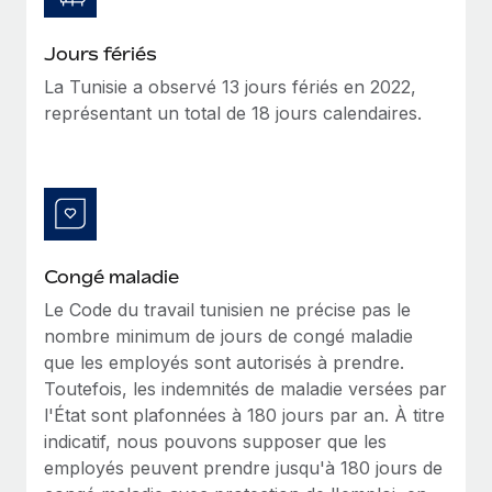
Création d’entité
Intégration Remote x BambooHR : du local à
Explorer le blog
Établissez des entités rapidement et en toute
l’international, le recrutement sans changer de
Jours fériés
plateforme
conformité
La Tunisie a observé 13 jours fériés en 2022,
Impact Les clients BambooHR peuvent désormais
BLOG
représentant un total de 18 jours calendaires.
Mobilité et déménagement international
embaucher et gérer les employés internationaux...
Organisez facilement le déménagement de vos
Mises à jour des produits de Remote :
En savoir plus
employés
Intégrations Gusto et Xero et Gestion des
freelances Plus
Avantages sociaux
Remote a toujours pour mission d'aider les entreprises de
Gérez facilement les avantages sociaux
toute taille à embaucher, gérer et payer...
Congé maladie
En savoir plus
Le Code du travail tunisien ne précise pas le
nombre minimum de jours de congé maladie
que les employés sont autorisés à prendre.
Comment Phiture gère ses 55 employés
Toutefois, les indemnités de maladie versées par
répartis dans 19 pays grâce à Remote
l'État sont plafonnées à 180 jours par an. À titre
Phiture, un leader notable du conseil en matière de
indicatif, nous pouvons supposer que les
croissance mobile internationale, encourage les...
employés peuvent prendre jusqu'à 180 jours de