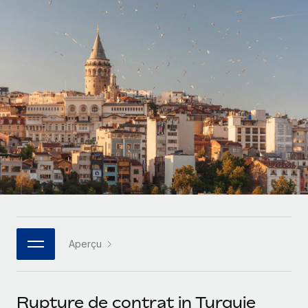
Gestion des freelances
Comparer Remote
pays
Connexion
Intégrez et gérez vos freelances partout dans le monde
Nederlands
Examinez notre service par rapport aux autres
Calculateur de paiement des freelances
PEO
Français
Découvrez les devises disponibles et les vitesses de
Sous-traitez les opérations complexes liées à l’emploi
CROISSANCE
paiement pour vos freelances internationaux
Deutsch
Start-ups
Des solutions agiles et internationales pour les RH et la
INFRASTRUCTURE
APPRENDRE AVEC REMOTE
Español
paie des entreprises en pleine croissance
Intégration Remote
Recherche et guides
Intégrez vos RH aux flux de travail en toute simplicité
Entreprises intermédiaires
Italiano
Études de cas
Développez vos équipes avec des solutions RH sur
Plateforme
mesure
Português (Portugal)
Des fonctions RH clés intégrées pour votre équipe
Glossaire RH
Entreprise
Connecter
Nouveau
日本語
Checklists et modèles
Les RH à l’international pour les grandes entreprises
Connectez n'importe quel outil d’IA à Remote grâce à
Aperçu
Descriptions de postes
한국어
notre MCP
TRAVAILLONS ENSEMBLE
Webinaires
Intégrations
中文（简体）
Rupture de contrat in Turquie
Partenaires stratégiques de la tech
Rationalisez vos processus avec des outils essentiels