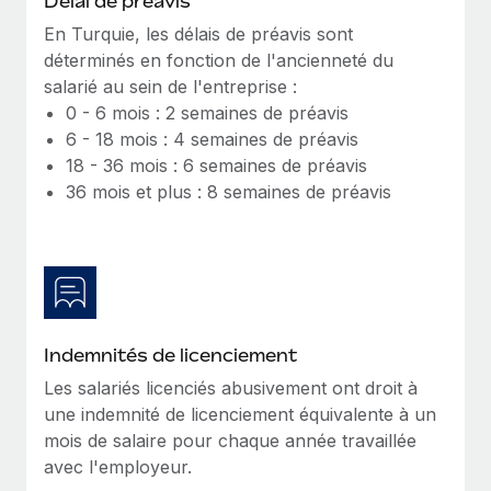
Délai de préavis
Création d’entité
Intégration Remote x BambooHR : du local à
Explorer le blog
En Turquie, les délais de préavis sont
Établissez des entités rapidement et en toute
l’international, le recrutement sans changer de
déterminés en fonction de l'ancienneté du
plateforme
conformité
salarié au sein de l'entreprise :
Impact Les clients BambooHR peuvent désormais
BLOG
0 - 6 mois : 2 semaines de préavis
Mobilité et déménagement international
embaucher et gérer les employés internationaux...
6 - 18 mois : 4 semaines de préavis
Organisez facilement le déménagement de vos
Mises à jour des produits de Remote :
18 - 36 mois : 6 semaines de préavis
En savoir plus
employés
Intégrations Gusto et Xero et Gestion des
36 mois et plus : 8 semaines de préavis
freelances Plus
Avantages sociaux
Remote a toujours pour mission d'aider les entreprises de
Gérez facilement les avantages sociaux
toute taille à embaucher, gérer et payer...
En savoir plus
Indemnités de licenciement
Comment Phiture gère ses 55 employés
Les salariés licenciés abusivement ont droit à
répartis dans 19 pays grâce à Remote
une indemnité de licenciement équivalente à un
Phiture, un leader notable du conseil en matière de
mois de salaire pour chaque année travaillée
croissance mobile internationale, encourage les...
avec l'employeur.