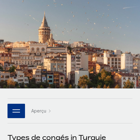
Gestion des freelances
Comparer Remote
pays
Connexion
Intégrez et gérez vos freelances partout dans le monde
Nederlands
Examinez notre service par rapport aux autres
Calculateur de paiement des freelances
PEO
Français
Découvrez les devises disponibles et les vitesses de
Sous-traitez les opérations complexes liées à l’emploi
CROISSANCE
paiement pour vos freelances internationaux
Deutsch
Start-ups
Des solutions agiles et internationales pour les RH et la
INFRASTRUCTURE
APPRENDRE AVEC REMOTE
Español
paie des entreprises en pleine croissance
Intégration Remote
Recherche et guides
Intégrez vos RH aux flux de travail en toute simplicité
Entreprises intermédiaires
Italiano
Études de cas
Développez vos équipes avec des solutions RH sur
Plateforme
mesure
Português (Portugal)
Des fonctions RH clés intégrées pour votre équipe
Glossaire RH
Entreprise
Connecter
Nouveau
日本語
Checklists et modèles
Les RH à l’international pour les grandes entreprises
Connectez n'importe quel outil d’IA à Remote grâce à
Aperçu
Descriptions de postes
한국어
notre MCP
TRAVAILLONS ENSEMBLE
Webinaires
Intégrations
中文（简体）
Types de congés in Turquie
Partenaires stratégiques de la tech
Rationalisez vos processus avec des outils essentiels