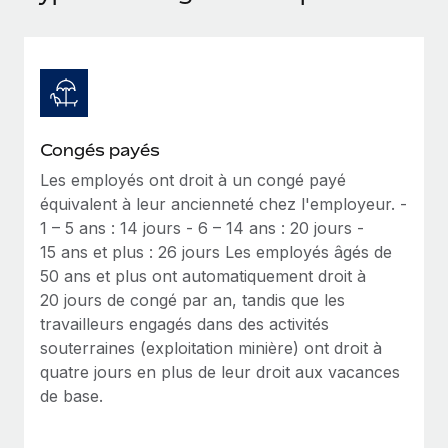
Événements
Intégrez les RH à l’international de manière flexible
Salle de presse
Devenir partenaire
SERVICES
Explorez avec nous vos opportunités de partenariat
Données sur les salaires et les talents
Demandez aux experts
Recevez des conseils d’experts sur les RH à
Remote Build
Bientôt disponible
Centre de ressources
l’international et la conformité
Conseil en intégrations et automatisations assistées par
Congés payés
l’IA
Obtenir de l’aide
Les employés ont droit à un congé payé
Contrôles d’antécédents
équivalent à leur ancienneté chez l'employeur. -
Simplifiez vos processus de présélection des
Voir toutes les ressources
1 – 5 ans : 14 jours - 6 – 14 ans : 20 jours -
candidats
ÉTUDES DE CAS
15 ans et plus : 26 jours Les employés âgés de
50 ans et plus ont automatiquement droit à
Remote Watchtower
BLOG
20 jours de congé par an, tandis que les
Gardez un temps d’avance sur les risques en
Paie multipays
travailleurs engagés dans des activités
matière de conformité
souterraines (exploitation minière) ont droit à
EOR et PEO
Gestion des appareils
quatre jours en plus de leur droit aux vacances
Gestion des freelances
Achetez et suivez vos équipements informatiques
de base.
dans le monde entier
Taxes