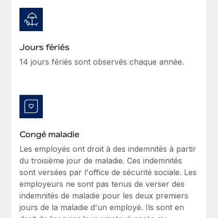
Création d’entité
Explorer le blog
Établissez des entités rapidement et en toute
conformité
BLOG
Jours fériés
Mobilité et déménagement international
14 jours fériés sont observés chaque année.
Organisez facilement le déménagement de vos
Mises à jour des produits de Remote :
employés
Intégrations Gusto et Xero et Gestion des
freelances Plus
Avantages sociaux
Remote a toujours pour mission d'aider les entreprises de
Gérez facilement les avantages sociaux
toute taille à embaucher, gérer et payer...
En savoir plus
Congé maladie
Les employés ont droit à des indemnités à partir
du troisième jour de maladie. Ces indemnités
Comment Phiture gère ses 55 employés
sont versées par l'office de sécurité sociale. Les
répartis dans 19 pays grâce à Remote
employeurs ne sont pas tenus de verser des
Phiture, un leader notable du conseil en matière de
indemnités de maladie pour les deux premiers
croissance mobile internationale, encourage les...
jours de la maladie d'un employé. Ils sont en