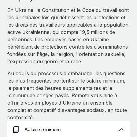
Événements
Intégrez les RH à l’international de manière flexible
En Ukraine, la Constitution et le Code du travail sont
Salle de presse
Devenir partenaire
les principales lois qui définissent les protections et
SERVICES
Explorez avec nous vos opportunités de partenariat
les droits des travailleurs applicables à la population
Données sur les salaires et les talents
Demandez aux experts
active ukrainienne, qui compte 19,5 millions de
Recevez des conseils d’experts sur les RH à
Remote Build
Bientôt disponible
personnes. Les employés basés en Ukraine
Centre de ressources
l’international et la conformité
Conseil en intégrations et automatisations assistées par
bénéficient de protections contre les discriminations
l’IA
Obtenir de l’aide
fondées sur l'âge, la religion, l'orientation sexuelle,
Contrôles d’antécédents
l'expression du genre et la race.
Simplifiez vos processus de présélection des
Voir toutes les ressources
candidats
ÉTUDES DE CAS
Au cours du processus d'embauche, les questions
les plus fréquentes portent sur le salaire minimum,
Remote Watchtower
BLOG
le paiement des heures supplémentaires et le
Gardez un temps d’avance sur les risques en
Paie multipays
minimum de congés payés. Remote vous aide à
matière de conformité
offrir à vos employés d'Ukraine un ensemble
EOR et PEO
complet et compétitif d'avantages sociaux, en toute
Gestion des appareils
conformité.
Gestion des freelances
Achetez et suivez vos équipements informatiques
dans le monde entier
Salaire minimum
Taxes