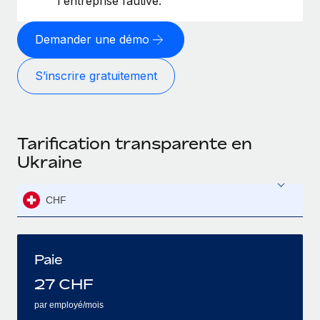
l'entreprise fautive.
Demander une démo
S’inscrire gratuitement
Tarification transparente en
Ukraine
CHF
Paie
27
CHF
par employé/mois