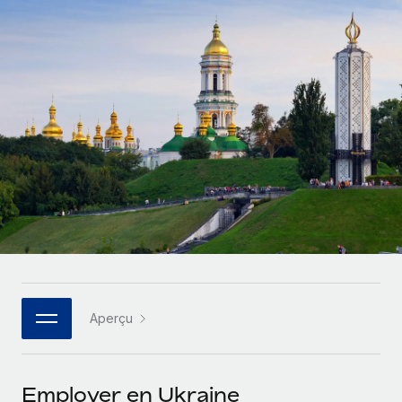
Gestion des freelances
Comparer Remote
pays
Connexion
Intégrez et gérez vos freelances partout dans le monde
Nederlands
Examinez notre service par rapport aux autres
Calculateur de paiement des freelances
PEO
Français
Découvrez les devises disponibles et les vitesses de
Sous-traitez les opérations complexes liées à l’emploi
CROISSANCE
paiement pour vos freelances internationaux
Deutsch
Start-ups
Des solutions agiles et internationales pour les RH et la
INFRASTRUCTURE
APPRENDRE AVEC REMOTE
Español
paie des entreprises en pleine croissance
Intégration Remote
Recherche et guides
Intégrez vos RH aux flux de travail en toute simplicité
Entreprises intermédiaires
Italiano
Études de cas
Développez vos équipes avec des solutions RH sur
Plateforme
mesure
Português (Portugal)
Des fonctions RH clés intégrées pour votre équipe
Glossaire RH
Entreprise
Connecter
Nouveau
日本語
Checklists et modèles
Les RH à l’international pour les grandes entreprises
Connectez n'importe quel outil d’IA à Remote grâce à
Aperçu
Descriptions de postes
한국어
notre MCP
TRAVAILLONS ENSEMBLE
Webinaires
Intégrations
中文（简体）
Employer en Ukraine
Partenaires stratégiques de la tech
Rationalisez vos processus avec des outils essentiels