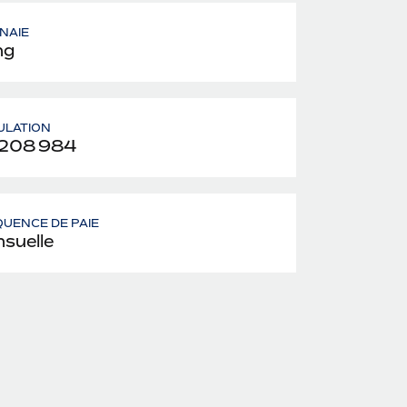
NAIE
ng
ULATION
 208 984
UENCE DE PAIE
suelle