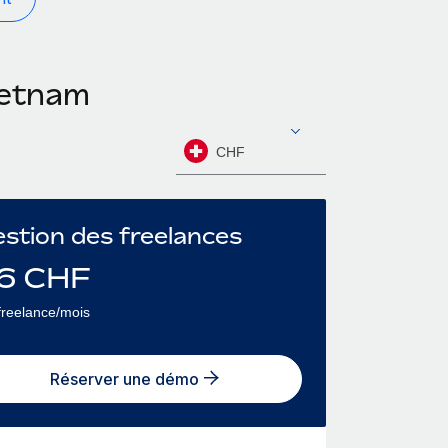
ietnam
CHF
stion des freelances
6
CHF
freelance/mois
Réserver une démo