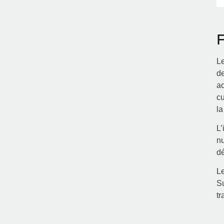
F
Le
de
ac
c
la
L’
n
dé
Le
Su
tr