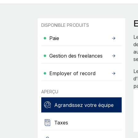
DISPONIBLE PRODUITS
Le
Paie
de
au
Gestion des freelances
se
L
Employer of record
d
p
APERÇU
Agrandissez votre équipe
Taxes