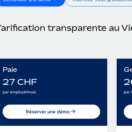
Tarification transparente au V
Paie
Ge
27
CHF
2
par employé/mois
par 
Réserver une démo