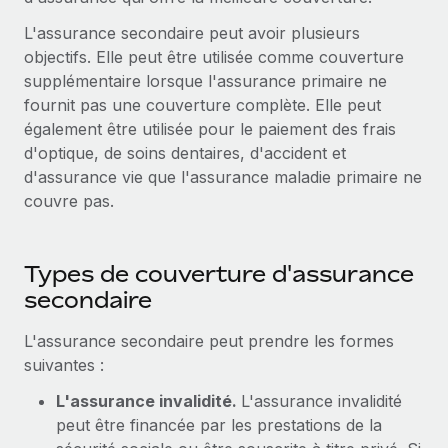
Événements
Intégrez les RH à l’international de manière flexible
L'assurance secondaire peut avoir plusieurs
Salle de presse
Devenir partenaire
objectifs. Elle peut être utilisée comme couverture
SERVICES
Explorez avec nous vos opportunités de partenariat
supplémentaire lorsque l'assurance primaire ne
Données sur les salaires et les talents
Demandez aux experts
fournit pas une couverture complète. Elle peut
Recevez des conseils d’experts sur les RH à
Remote Build
Bientôt disponible
également être utilisée pour le paiement des frais
Centre de ressources
l’international et la conformité
Conseil en intégrations et automatisations assistées par
d'optique, de soins dentaires, d'accident et
l’IA
Obtenir de l’aide
d'assurance vie que l'assurance maladie primaire ne
Contrôles d’antécédents
couvre pas.
Simplifiez vos processus de présélection des
Voir toutes les ressources
candidats
ÉTUDES DE CAS
Types de couverture d'assurance
Remote Watchtower
BLOG
secondaire
Gardez un temps d’avance sur les risques en
Paie multipays
matière de conformité
L'assurance secondaire peut prendre les formes
EOR et PEO
suivantes :
Gestion des appareils
Gestion des freelances
Achetez et suivez vos équipements informatiques
L'assurance invalidité.
L'assurance invalidité
dans le monde entier
peut être financée par les prestations de la
Taxes