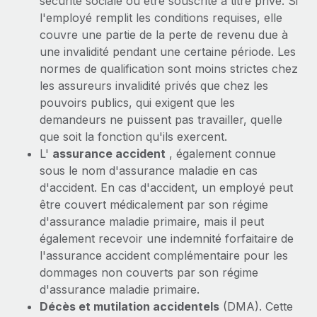
sécurité sociale ou être souscrite à titre privé. Si
Création d’entité
l'employé remplit les conditions requises, elle
Explorer le blog
Établissez des entités rapidement et en toute
couvre une partie de la perte de revenu due à
conformité
une invalidité pendant une certaine période. Les
BLOG
normes de qualification sont moins strictes chez
Mobilité et déménagement international
les assureurs invalidité privés que chez les
Organisez facilement le déménagement de vos
Mises à jour des produits de Remote :
pouvoirs publics, qui exigent que les
employés
Intégrations Gusto et Xero et Gestion des
demandeurs ne puissent pas travailler, quelle
freelances Plus
que soit la fonction qu'ils exercent.
Avantages sociaux
Remote a toujours pour mission d'aider les entreprises de
L'
assurance accident
, également connue
Gérez facilement les avantages sociaux
toute taille à embaucher, gérer et payer...
sous le nom d'assurance maladie en cas
d'accident. En cas d'accident, un employé peut
En savoir plus
être couvert médicalement par son régime
d'assurance maladie primaire, mais il peut
également recevoir une indemnité forfaitaire de
Comment Phiture gère ses 55 employés
l'assurance accident complémentaire pour les
répartis dans 19 pays grâce à Remote
dommages non couverts par son régime
Phiture, un leader notable du conseil en matière de
d'assurance maladie primaire.
croissance mobile internationale, encourage les...
Décès et mutilation accidentels
(DMA). Cette