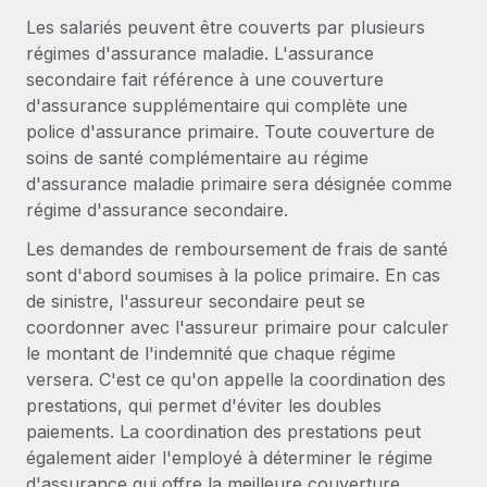
Gestion des freelances
Comparer Remote
pays
Les salariés peuvent être couverts par plusieurs
Connexion
Intégrez et gérez vos freelances partout dans le monde
Nederlands
Examinez notre service par rapport aux autres
régimes d'assurance maladie. L'assurance
Calculateur de paiement des freelances
secondaire fait référence à une couverture
PEO
Français
Découvrez les devises disponibles et les vitesses de
d'assurance supplémentaire qui complète une
Sous-traitez les opérations complexes liées à l’emploi
CROISSANCE
paiement pour vos freelances internationaux
police d'assurance primaire. Toute couverture de
Deutsch
Start-ups
soins de santé complémentaire au régime
Des solutions agiles et internationales pour les RH et la
INFRASTRUCTURE
d'assurance maladie primaire sera désignée comme
APPRENDRE AVEC REMOTE
Español
paie des entreprises en pleine croissance
régime d'assurance secondaire.
Intégration Remote
Recherche et guides
Intégrez vos RH aux flux de travail en toute simplicité
Entreprises intermédiaires
Les demandes de remboursement de frais de santé
Italiano
Études de cas
Développez vos équipes avec des solutions RH sur
sont d'abord soumises à la police primaire. En cas
Plateforme
mesure
de sinistre, l'assureur secondaire peut se
Português (Portugal)
Des fonctions RH clés intégrées pour votre équipe
Glossaire RH
coordonner avec l'assureur primaire pour calculer
Entreprise
le montant de l'indemnité que chaque régime
Connecter
Nouveau
日本語
Checklists et modèles
Les RH à l’international pour les grandes entreprises
versera. C'est ce qu'on appelle la coordination des
Connectez n'importe quel outil d’IA à Remote grâce à
prestations, qui permet d'éviter les doubles
Descriptions de postes
한국어
notre MCP
paiements. La coordination des prestations peut
TRAVAILLONS ENSEMBLE
Webinaires
Intégrations
également aider l'employé à déterminer le régime
中文（简体）
Partenaires stratégiques de la tech
Rationalisez vos processus avec des outils essentiels
d'assurance qui offre la meilleure couverture.