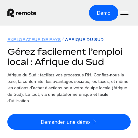
Démo
Accueil
EXPLORATEUR DE PAYS
AFRIQUE DU SUD
Les produits
Gérez facilement l’emploi
local : Afrique du Sud
Solutions
EMPLOI À L’INTERNATIONAL
Paie multipays
Afrique du Sud : facilitez vos processus RH.
Confiez-nous la
Ressources
COUVERTURE MONDIALE
Gérez la paie facilement et en toute conformité
paie, la conformité, les avantages sociaux, les taxes, et même
Explorateur de pays
les options d’achat d’actions pour votre équipe locale (Afrique
Tarification
OUTILS & CALCULATEURS
Employer of record
du Sud). Le tout, via une plateforme unique et facile
Toutes les informations sur l’emploi à l’international,
Développez-vous à l’international sans frais liés aux
d’utilisation.
Outil de calcul du risque de requalification de
pays par pays
entités
contrat
Explorateur des États-Unis (par État)
Évaluez le risque de requalification de contrat par pays
Français
Pilotage 360 des freelances
Demander une démo
Simplifiez l’embauche à travers les différents États des
Sollicitez vos freelances en toute conformité part
Calculateur du coût des employés
États-Unis
English
Calculez le coût total des employés dans n’importe quel