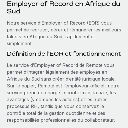
Événements
Employer of Record en Afrique du
Intégrez les RH à l’international de manière flexible
Sud
Salle de presse
Devenir partenaire
SERVICES
Notre service d’Employer of Record (EOR) vous
Explorez avec nous vos opportunités de partenariat
Données sur les salaires et les talents
Demandez aux experts
permet de recruter, gérer et rémunérer les meilleurs
Recevez des conseils d’experts sur les RH à
Remote Build
Bientôt disponible
talents en Afrique du Sud, rapidement et
Centre de ressources
l’international et la conformité
Conseil en intégrations et automatisations assistées par
simplement.
l’IA
Obtenir de l’aide
Définition de l’EOR et fonctionnement
Contrôles d’antécédents
Simplifiez vos processus de présélection des
Voir toutes les ressources
Le service d’Employer of Record de Remote vous
candidats
ÉTUDES DE CAS
permet d’intégrer légalement des employés en
Afrique du Sud sans créer d’entité juridique locale.
Remote Watchtower
BLOG
Sur le papier, Remote est l’employeur officiel : notre
Gardez un temps d’avance sur les risques en
Paie multipays
service prend en charge la conformité, la paie, les
matière de conformité
avantages (y compris les actions) et les autres
EOR et PEO
Gestion des appareils
processus RH, tandis que vous conservez le
Gestion des freelances
Achetez et suivez vos équipements informatiques
contrôle total de la gestion quotidienne et des
dans le monde entier
responsabilités professionnelles du collaborateur.
Taxes