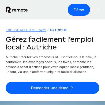
Démo
Accueil
EXPLORATEUR DE PAYS
AUTRICHE
Les produits
Gérez facilement l’emploi
local : Autriche
Solutions
EMPLOI À L’INTERNATIONAL
Paie multipays
Autriche : facilitez vos processus RH.
Confiez-nous la paie, la
Ressources
COUVERTURE MONDIALE
Gérez la paie facilement et en toute conformité
conformité, les avantages sociaux, les taxes, et même les
Explorateur de pays
options d’achat d’actions pour votre équipe locale (Autriche).
Tarification
OUTILS & CALCULATEURS
Employer of record
Le tout, via une plateforme unique et facile d’utilisation.
Toutes les informations sur l’emploi à l’international,
Développez-vous à l’international sans frais liés aux
Outil de calcul du risque de requalification de
pays par pays
entités
contrat
Demander une démo
Explorateur des États-Unis (par État)
Évaluez le risque de requalification de contrat par pays
Français
Pilotage 360 des freelances
Simplifiez l’embauche à travers les différents États des
Sollicitez vos freelances en toute conformité part
Calculateur du coût des employés
États-Unis
English
Calculez le coût total des employés dans n’importe quel