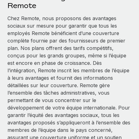
Événements
Remote
Intégrez les RH à l’international de manière flexible
Salle de presse
Devenir partenaire
Chez Remote, nous proposons des avantages
SERVICES
Explorez avec nous vos opportunités de partenariat
sociaux sur mesure pour garantir que tous les
Données sur les salaires et les talents
Demandez aux experts
employés Remote bénéficient d’une couverture
Recevez des conseils d’experts sur les RH à
Remote Build
Bientôt disponible
complète fournie par des fournisseurs de premier
Centre de ressources
l’international et la conformité
Conseil en intégrations et automatisations assistées par
plan. Nos plans offrent des tarifs compétitifs,
l’IA
Obtenir de l’aide
conçus pour les grands groupes, même si l’équipe
Contrôles d’antécédents
est encore en phase de croissance. Dès
Simplifiez vos processus de présélection des
Voir toutes les ressources
l’intégration, Remote inscrit les membres de l’équipe
candidats
ÉTUDES DE CAS
à leurs avantages et fournit des informations
détaillées sur leur couverture. Remote gère
Remote Watchtower
BLOG
Comment Weaviate, l'as de l'IA, a développé
l’ensemble des tâches administratives, vous
ses effectifs de 120 % avec Remote
Gardez un temps d’avance sur les risques en
Paie multipays
permettant de vous concentrer sur le
matière de conformité
Weaviate en bref Weaviate crée des infrastructures open
développement de votre équipe internationale. Pour
EOR et PEO
source et AI-first. Sa mission est...
Gestion des appareils
garantir l’équité des avantages sociaux, tous les
Gestion des freelances
Achetez et suivez vos équipements informatiques
avantages proposés s’appliqueront à l’ensemble des
En savoir plus
dans le monde entier
membres de l’équipe dans le pays concerné,
Taxes
assurant une couverture uniforme et un soutien