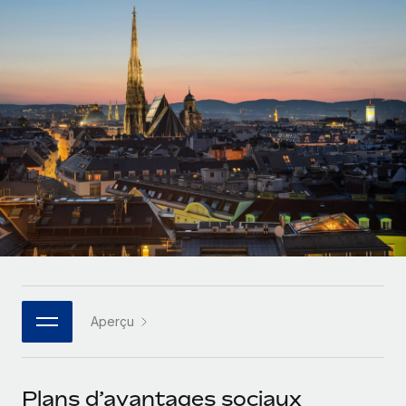
Gestion des freelances
Comparer Remote
pays
Connexion
Intégrez et gérez vos freelances partout dans le monde
Nederlands
Examinez notre service par rapport aux autres
Calculateur de paiement des freelances
PEO
Français
Découvrez les devises disponibles et les vitesses de
Sous-traitez les opérations complexes liées à l’emploi
CROISSANCE
paiement pour vos freelances internationaux
Deutsch
Start-ups
Des solutions agiles et internationales pour les RH et la
INFRASTRUCTURE
APPRENDRE AVEC REMOTE
Español
paie des entreprises en pleine croissance
Intégration Remote
Recherche et guides
Intégrez vos RH aux flux de travail en toute simplicité
Entreprises intermédiaires
Italiano
Études de cas
Développez vos équipes avec des solutions RH sur
Plateforme
mesure
Português (Portugal)
Des fonctions RH clés intégrées pour votre équipe
Glossaire RH
Entreprise
Connecter
Nouveau
日本語
Checklists et modèles
Les RH à l’international pour les grandes entreprises
Connectez n'importe quel outil d’IA à Remote grâce à
Aperçu
Descriptions de postes
한국어
notre MCP
TRAVAILLONS ENSEMBLE
Webinaires
Intégrations
中文（简体）
Plans d’avantages sociaux
Partenaires stratégiques de la tech
Rationalisez vos processus avec des outils essentiels