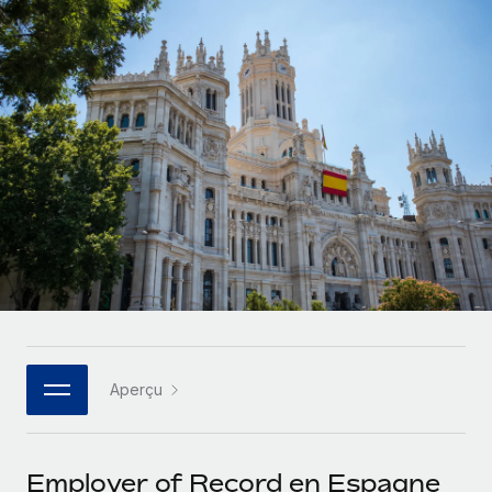
Gestion des freelances
Comparer Remote
pays
Connexion
Intégrez et gérez vos freelances partout dans le monde
Nederlands
Examinez notre service par rapport aux autres
Calculateur de paiement des freelances
PEO
Français
Découvrez les devises disponibles et les vitesses de
Sous-traitez les opérations complexes liées à l’emploi
CROISSANCE
paiement pour vos freelances internationaux
Deutsch
Start-ups
Des solutions agiles et internationales pour les RH et la
INFRASTRUCTURE
APPRENDRE AVEC REMOTE
Español
paie des entreprises en pleine croissance
Intégration Remote
Recherche et guides
Intégrez vos RH aux flux de travail en toute simplicité
Entreprises intermédiaires
Italiano
Études de cas
Développez vos équipes avec des solutions RH sur
Plateforme
mesure
Português (Portugal)
Des fonctions RH clés intégrées pour votre équipe
Glossaire RH
Entreprise
Connecter
Nouveau
日本語
Checklists et modèles
Les RH à l’international pour les grandes entreprises
Connectez n'importe quel outil d’IA à Remote grâce à
Aperçu
Descriptions de postes
한국어
notre MCP
TRAVAILLONS ENSEMBLE
Webinaires
Intégrations
中文（简体）
Employer of Record en Espagne
Partenaires stratégiques de la tech
Rationalisez vos processus avec des outils essentiels