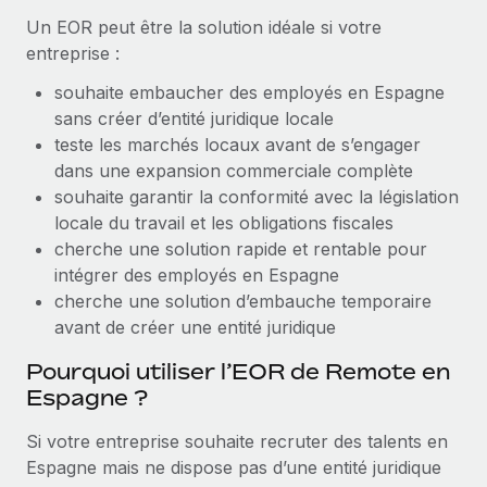
Création d’entité
Un EOR peut être la solution idéale si votre
Explorer le blog
Établissez des entités rapidement et en toute
entreprise :
conformité
souhaite embaucher des employés en Espagne
BLOG
Mobilité et déménagement international
sans créer d’entité juridique locale
Organisez facilement le déménagement de vos
teste les marchés locaux avant de s’engager
Mises à jour des produits de Remote :
employés
dans une expansion commerciale complète
Intégrations Gusto et Xero et Gestion des
freelances Plus
souhaite garantir la conformité avec la législation
Avantages sociaux
locale du travail et les obligations fiscales
Remote a toujours pour mission d'aider les entreprises de
Gérez facilement les avantages sociaux
cherche une solution rapide et rentable pour
toute taille à embaucher, gérer et payer...
intégrer des employés en Espagne
En savoir plus
cherche une solution d’embauche temporaire
avant de créer une entité juridique
Pourquoi utiliser l’EOR de Remote en
Comment Phiture gère ses 55 employés
Espagne ?
répartis dans 19 pays grâce à Remote
Phiture, un leader notable du conseil en matière de
Si votre entreprise souhaite recruter des talents en
croissance mobile internationale, encourage les...
Espagne mais ne dispose pas d’une entité juridique