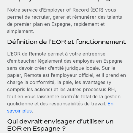
Événements
Intégrez les RH à l’international de manière flexible
Notre service d’Employer of Record (EOR) vous
Salle de presse
Devenir partenaire
permet de recruter, gérer et rémunérer des talents
SERVICES
Explorez avec nous vos opportunités de partenariat
de premier plan en Espagne, rapidement et
Données sur les salaires et les talents
Demandez aux experts
simplement.
Recevez des conseils d’experts sur les RH à
Remote Build
Bientôt disponible
Centre de ressources
Définition de l’EOR et fonctionnement
l’international et la conformité
Conseil en intégrations et automatisations assistées par
l’IA
Obtenir de l’aide
L’EOR de Remote permet à votre entreprise
Contrôles d’antécédents
d’embaucher légalement des employés en Espagne
Simplifiez vos processus de présélection des
Voir toutes les ressources
sans devoir créer d’entité juridique locale. Sur le
candidats
ÉTUDES DE CAS
papier, Remote est l’employeur officiel, et il prend en
charge la conformité, la paie, les avantages (y
Remote Watchtower
BLOG
compris les actions) et les autres processus RH,
Gardez un temps d’avance sur les risques en
Paie multipays
tout en vous laissant le contrôle total de la gestion
matière de conformité
quotidienne et des responsabilités de travail.
En
EOR et PEO
Gestion des appareils
savoir plus
.
Gestion des freelances
Achetez et suivez vos équipements informatiques
Qui devrait envisager d’utiliser un
dans le monde entier
EOR en Espagne ?
Taxes