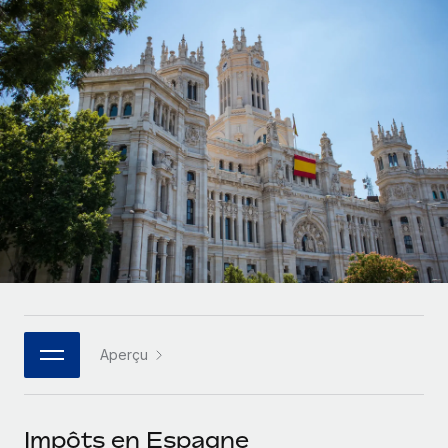
Gestion des freelances
Comparer Remote
pays
Connexion
Intégrez et gérez vos freelances partout dans le monde
Nederlands
Examinez notre service par rapport aux autres
Calculateur de paiement des freelances
PEO
Français
Découvrez les devises disponibles et les vitesses de
Sous-traitez les opérations complexes liées à l’emploi
CROISSANCE
paiement pour vos freelances internationaux
Deutsch
Start-ups
Des solutions agiles et internationales pour les RH et la
INFRASTRUCTURE
APPRENDRE AVEC REMOTE
Español
paie des entreprises en pleine croissance
Intégration Remote
Recherche et guides
Intégrez vos RH aux flux de travail en toute simplicité
Entreprises intermédiaires
Italiano
Études de cas
Développez vos équipes avec des solutions RH sur
Plateforme
mesure
Português (Portugal)
Des fonctions RH clés intégrées pour votre équipe
Glossaire RH
Entreprise
Connecter
Nouveau
日本語
Checklists et modèles
Les RH à l’international pour les grandes entreprises
Connectez n'importe quel outil d’IA à Remote grâce à
Aperçu
Descriptions de postes
한국어
notre MCP
TRAVAILLONS ENSEMBLE
Webinaires
Intégrations
中文（简体）
Impôts en Espagne
Partenaires stratégiques de la tech
Rationalisez vos processus avec des outils essentiels