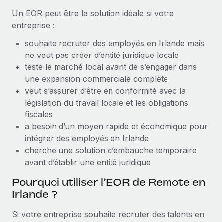
Création d’entité
Un EOR peut être la solution idéale si votre
Explorer le blog
Établissez des entités rapidement et en toute
entreprise :
conformité
souhaite recruter des employés en Irlande mais
BLOG
Mobilité et déménagement international
ne veut pas créer d’entité juridique locale
Organisez facilement le déménagement de vos
teste le marché local avant de s’engager dans
Mises à jour des produits de Remote :
employés
une expansion commerciale complète
Intégrations Gusto et Xero et Gestion des
freelances Plus
veut s’assurer d’être en conformité avec la
Avantages sociaux
législation du travail locale et les obligations
Remote a toujours pour mission d'aider les entreprises de
Gérez facilement les avantages sociaux
fiscales
toute taille à embaucher, gérer et payer...
a besoin d’un moyen rapide et économique pour
En savoir plus
intégrer des employés en Irlande
cherche une solution d’embauche temporaire
avant d’établir une entité juridique
Comment Phiture gère ses 55 employés
répartis dans 19 pays grâce à Remote
Pourquoi utiliser l’EOR de Remote en
Irlande ?
Phiture, un leader notable du conseil en matière de
croissance mobile internationale, encourage les...
Si votre entreprise souhaite recruter des talents en