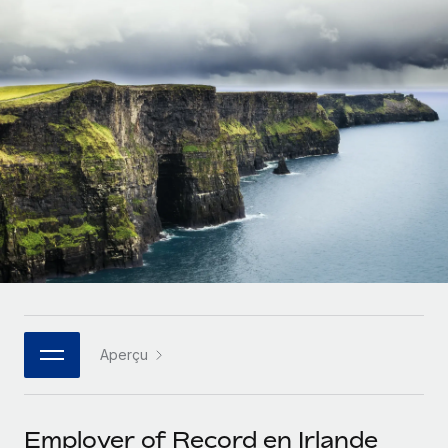
Gestion des freelances
Comparer Remote
pays
Connexion
Intégrez et gérez vos freelances partout dans le monde
Nederlands
Examinez notre service par rapport aux autres
Calculateur de paiement des freelances
PEO
Français
Découvrez les devises disponibles et les vitesses de
Sous-traitez les opérations complexes liées à l’emploi
CROISSANCE
paiement pour vos freelances internationaux
Deutsch
Start-ups
Des solutions agiles et internationales pour les RH et la
INFRASTRUCTURE
APPRENDRE AVEC REMOTE
Español
paie des entreprises en pleine croissance
Intégration Remote
Recherche et guides
Intégrez vos RH aux flux de travail en toute simplicité
Entreprises intermédiaires
Italiano
Études de cas
Développez vos équipes avec des solutions RH sur
Plateforme
mesure
Português (Portugal)
Des fonctions RH clés intégrées pour votre équipe
Glossaire RH
Entreprise
Connecter
Nouveau
日本語
Checklists et modèles
Les RH à l’international pour les grandes entreprises
Connectez n'importe quel outil d’IA à Remote grâce à
Aperçu
Descriptions de postes
한국어
notre MCP
TRAVAILLONS ENSEMBLE
Webinaires
Intégrations
中文（简体）
Employer of Record en Irlande
Partenaires stratégiques de la tech
Rationalisez vos processus avec des outils essentiels