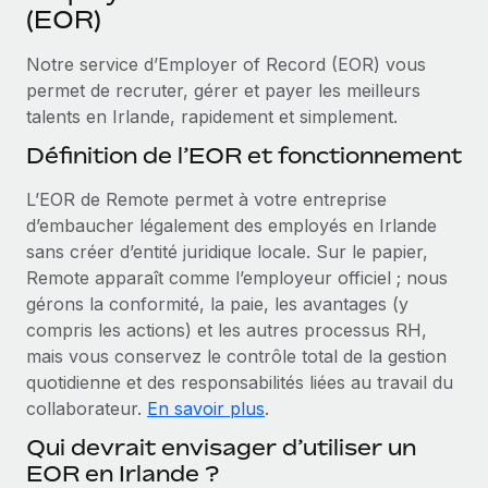
Événements
(EOR)
Intégrez les RH à l’international de manière flexible
Salle de presse
Devenir partenaire
Notre service d’Employer of Record (EOR) vous
SERVICES
Explorez avec nous vos opportunités de partenariat
permet de recruter, gérer et payer les meilleurs
Données sur les salaires et les talents
Demandez aux experts
talents en Irlande, rapidement et simplement.
Recevez des conseils d’experts sur les RH à
Remote Build
Bientôt disponible
Centre de ressources
Définition de l’EOR et fonctionnement
l’international et la conformité
Conseil en intégrations et automatisations assistées par
l’IA
Obtenir de l’aide
L’EOR de Remote permet à votre entreprise
Contrôles d’antécédents
d’embaucher légalement des employés en Irlande
Simplifiez vos processus de présélection des
Voir toutes les ressources
sans créer d’entité juridique locale. Sur le papier,
candidats
ÉTUDES DE CAS
Remote apparaît comme l’employeur officiel ; nous
Remote Watchtower
gérons la conformité, la paie, les avantages (y
BLOG
Gardez un temps d’avance sur les risques en
compris les actions) et les autres processus RH,
Paie multipays
matière de conformité
mais vous conservez le contrôle total de la gestion
quotidienne et des responsabilités liées au travail du
EOR et PEO
Gestion des appareils
collaborateur.
En savoir plus
.
Gestion des freelances
Achetez et suivez vos équipements informatiques
Qui devrait envisager d’utiliser un
dans le monde entier
EOR en Irlande ?
Taxes