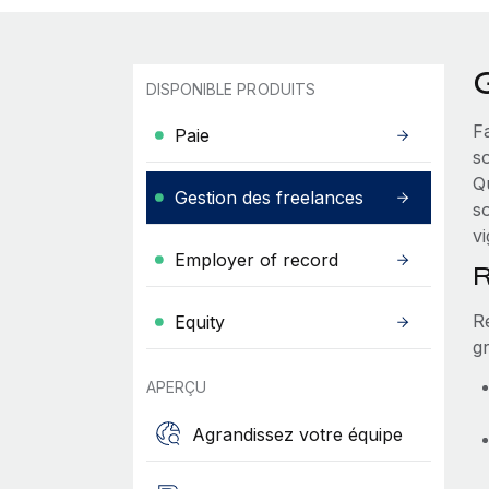
DISPONIBLE PRODUITS
Fa
Paie
s
Q
Gestion des freelances
so
vi
Employer of record
R
Re
Equity
gr
APERÇU
Agrandissez votre équipe