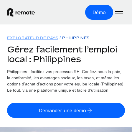
Démo
Accueil
EXPLORATEUR DE PAYS
PHILIPPINES
Les produits
Gérez facilement l’emploi
local : Philippines
Solutions
EMPLOI À L’INTERNATIONAL
Paie multipays
Philippines : facilitez vos processus RH.
Confiez-nous la paie,
Ressources
COUVERTURE MONDIALE
Gérez la paie facilement et en toute conformité
la conformité, les avantages sociaux, les taxes, et même les
Explorateur de pays
options d’achat d’actions pour votre équipe locale (Philippines).
Tarification
OUTILS & CALCULATEURS
Employer of record
Le tout, via une plateforme unique et facile d’utilisation.
Toutes les informations sur l’emploi à l’international,
Développez-vous à l’international sans frais liés aux
Outil de calcul du risque de requalification de
pays par pays
entités
contrat
Demander une démo
Explorateur des États-Unis (par État)
Évaluez le risque de requalification de contrat par pays
Français
Pilotage 360 des freelances
Simplifiez l’embauche à travers les différents États des
Sollicitez vos freelances en toute conformité part
Calculateur du coût des employés
États-Unis
English
Calculez le coût total des employés dans n’importe quel