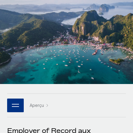
Gestion des freelances
Comparer Remote
pays
Connexion
Intégrez et gérez vos freelances partout dans le monde
Nederlands
Examinez notre service par rapport aux autres
Calculateur de paiement des freelances
PEO
Français
Découvrez les devises disponibles et les vitesses de
Sous-traitez les opérations complexes liées à l’emploi
CROISSANCE
paiement pour vos freelances internationaux
Deutsch
Start-ups
Des solutions agiles et internationales pour les RH et la
INFRASTRUCTURE
APPRENDRE AVEC REMOTE
Español
paie des entreprises en pleine croissance
Intégration Remote
Recherche et guides
Intégrez vos RH aux flux de travail en toute simplicité
Entreprises intermédiaires
Italiano
Études de cas
Développez vos équipes avec des solutions RH sur
Plateforme
mesure
Português (Portugal)
Des fonctions RH clés intégrées pour votre équipe
Glossaire RH
Entreprise
Connecter
Nouveau
日本語
Checklists et modèles
Les RH à l’international pour les grandes entreprises
Connectez n'importe quel outil d’IA à Remote grâce à
Aperçu
Descriptions de postes
한국어
notre MCP
TRAVAILLONS ENSEMBLE
Webinaires
Intégrations
中文（简体）
Employer of Record aux
Partenaires stratégiques de la tech
Rationalisez vos processus avec des outils essentiels