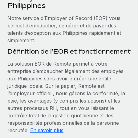
Événements
Philippines
Intégrez les RH à l’international de manière flexible
Salle de presse
Devenir partenaire
Notre service d’Employer of Record (EOR) vous
SERVICES
Explorez avec nous vos opportunités de partenariat
permet d’embaucher, de gérer et de payer des
Données sur les salaires et les talents
Demandez aux experts
talents d’exception aux Philippines rapidement et
Recevez des conseils d’experts sur les RH à
Remote Build
Bientôt disponible
simplement.
Centre de ressources
l’international et la conformité
Conseil en intégrations et automatisations assistées par
Définition de l’EOR et fonctionnement
l’IA
Obtenir de l’aide
Contrôles d’antécédents
La solution EOR de Remote permet à votre
Simplifiez vos processus de présélection des
Voir toutes les ressources
entreprise d’embaucher légalement des employés
candidats
ÉTUDES DE CAS
aux Philippines sans avoir à créer une entité
Remote Watchtower
juridique locale. Sur le papier, Remote est
BLOG
Gardez un temps d’avance sur les risques en
l’employeur officiel ; nous gérons la conformité, la
Paie multipays
matière de conformité
paie, les avantages (y compris les actions) et les
autres processus RH, tout en vous laissant le
EOR et PEO
Gestion des appareils
contrôle total de la gestion quotidienne et des
Gestion des freelances
Achetez et suivez vos équipements informatiques
responsabilités professionnelles de la personne
dans le monde entier
recrutée.
En savoir plus
.
Taxes