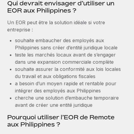
Qui devrait envisager d’utiliser un
Création d’entité
Explorer le blog
EOR aux Philippines ?
Établissez des entités rapidement et en toute
conformité
Un EOR peut être la solution idéale si votre
BLOG
entreprise :
Mobilité et déménagement international
Organisez facilement le déménagement de vos
souhaite embaucher des employés aux
Mises à jour des produits de Remote :
employés
Philippines sans créer d’entité juridique locale
Intégrations Gusto et Xero et Gestion des
freelances Plus
teste les marchés locaux avant de s’engager
Avantages sociaux
dans une expansion commerciale complète
Remote a toujours pour mission d'aider les entreprises de
Gérez facilement les avantages sociaux
souhaite assurer la conformité aux lois locales
toute taille à embaucher, gérer et payer...
du travail et aux obligations fiscales
En savoir plus
a besoin d’un moyen rapide et rentable pour
intégrer des employés aux Philippines
cherche une solution d’embauche temporaire
Comment Phiture gère ses 55 employés
avant de créer une entité juridique
répartis dans 19 pays grâce à Remote
Pourquoi utiliser l’EOR de Remote
Phiture, un leader notable du conseil en matière de
aux Philippines ?
croissance mobile internationale, encourage les...