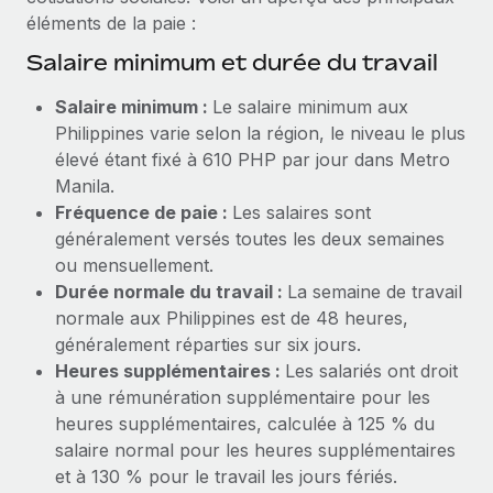
Création d’entité
éléments de la paie :
Explorer le blog
Établissez des entités rapidement et en toute
Salaire minimum et durée du travail
conformité
BLOG
Salaire minimum :
Le salaire minimum aux
Mobilité et déménagement international
Philippines varie selon la région, le niveau le plus
Organisez facilement le déménagement de vos
Mises à jour des produits de Remote :
élevé étant fixé à 610 PHP par jour dans Metro
employés
Intégrations Gusto et Xero et Gestion des
Manila.
freelances Plus
Fréquence de paie :
Les salaires sont
Avantages sociaux
Remote a toujours pour mission d'aider les entreprises de
généralement versés toutes les deux semaines
Gérez facilement les avantages sociaux
toute taille à embaucher, gérer et payer...
ou mensuellement.
Durée normale du travail :
La semaine de travail
En savoir plus
normale aux Philippines est de 48 heures,
généralement réparties sur six jours.
Heures supplémentaires :
Les salariés ont droit
Comment Phiture gère ses 55 employés
à une rémunération supplémentaire pour les
répartis dans 19 pays grâce à Remote
heures supplémentaires, calculée à 125 % du
Phiture, un leader notable du conseil en matière de
salaire normal pour les heures supplémentaires
croissance mobile internationale, encourage les...
et à 130 % pour le travail les jours fériés.