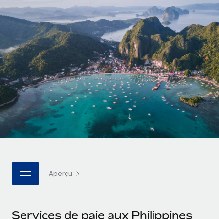
Gestion des freelances
Comparer Remote
pays
Connexion
Intégrez et gérez vos freelances partout dans le monde
Nederlands
Examinez notre service par rapport aux autres
Calculateur de paiement des freelances
PEO
Français
Découvrez les devises disponibles et les vitesses de
Sous-traitez les opérations complexes liées à l’emploi
CROISSANCE
paiement pour vos freelances internationaux
Deutsch
Start-ups
Des solutions agiles et internationales pour les RH et la
INFRASTRUCTURE
APPRENDRE AVEC REMOTE
Español
paie des entreprises en pleine croissance
Intégration Remote
Recherche et guides
Intégrez vos RH aux flux de travail en toute simplicité
Entreprises intermédiaires
Italiano
Études de cas
Développez vos équipes avec des solutions RH sur
Plateforme
mesure
Português (Portugal)
Des fonctions RH clés intégrées pour votre équipe
Glossaire RH
Entreprise
Connecter
Nouveau
日本語
Checklists et modèles
Les RH à l’international pour les grandes entreprises
Connectez n'importe quel outil d’IA à Remote grâce à
Aperçu
Descriptions de postes
한국어
notre MCP
TRAVAILLONS ENSEMBLE
Webinaires
Intégrations
中文（简体）
Services de paie aux Philippines
Partenaires stratégiques de la tech
Rationalisez vos processus avec des outils essentiels