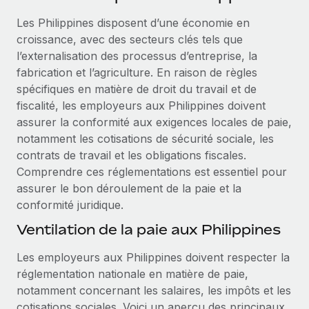
Événements
Intégrez les RH à l’international de manière flexible
Les Philippines disposent d’une économie en
Salle de presse
Devenir partenaire
croissance, avec des secteurs clés tels que
SERVICES
Explorez avec nous vos opportunités de partenariat
l’externalisation des processus d’entreprise, la
Données sur les salaires et les talents
Demandez aux experts
fabrication et l’agriculture. En raison de règles
Recevez des conseils d’experts sur les RH à
Remote Build
Bientôt disponible
spécifiques en matière de droit du travail et de
Centre de ressources
l’international et la conformité
Conseil en intégrations et automatisations assistées par
fiscalité, les employeurs aux Philippines doivent
l’IA
Obtenir de l’aide
assurer la conformité aux exigences locales de paie,
Contrôles d’antécédents
notamment les cotisations de sécurité sociale, les
Simplifiez vos processus de présélection des
Voir toutes les ressources
contrats de travail et les obligations fiscales.
candidats
ÉTUDES DE CAS
Comprendre ces réglementations est essentiel pour
assurer le bon déroulement de la paie et la
Remote Watchtower
BLOG
conformité juridique.
Gardez un temps d’avance sur les risques en
Paie multipays
matière de conformité
Ventilation de la paie aux Philippines
EOR et PEO
Gestion des appareils
Les employeurs aux Philippines doivent respecter la
Gestion des freelances
Achetez et suivez vos équipements informatiques
réglementation nationale en matière de paie,
dans le monde entier
notamment concernant les salaires, les impôts et les
Taxes
cotisations sociales. Voici un aperçu des principaux