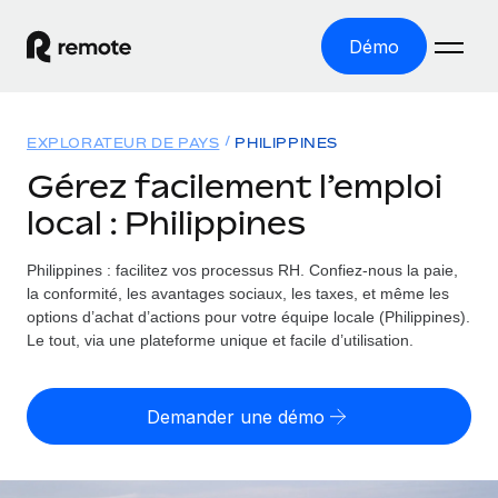
Démo
Accueil
EXPLORATEUR DE PAYS
PHILIPPINES
Les produits
Gérez facilement l’emploi
local : Philippines
Solutions
EMPLOI À L’INTERNATIONAL
Paie multipays
Philippines : facilitez vos processus RH.
Confiez-nous la paie,
Ressources
COUVERTURE MONDIALE
Gérez la paie facilement et en toute conformité
la conformité, les avantages sociaux, les taxes, et même les
Explorateur de pays
options d’achat d’actions pour votre équipe locale (Philippines).
Tarification
OUTILS & CALCULATEURS
Employer of record
Le tout, via une plateforme unique et facile d’utilisation.
Toutes les informations sur l’emploi à l’international,
Développez-vous à l’international sans frais liés aux
Outil de calcul du risque de requalification de
pays par pays
entités
contrat
Demander une démo
Explorateur des États-Unis (par État)
Évaluez le risque de requalification de contrat par pays
Français
Pilotage 360 des freelances
Simplifiez l’embauche à travers les différents États des
Sollicitez vos freelances en toute conformité part
Calculateur du coût des employés
États-Unis
English
Calculez le coût total des employés dans n’importe quel