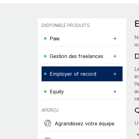
DISPONIBLE PRODUITS
N
Paie
m
D
Gestion des freelances
L
Employer of record
e
l’
au
Equity
re
Q
APERÇU
Un
Agrandissez votre équipe