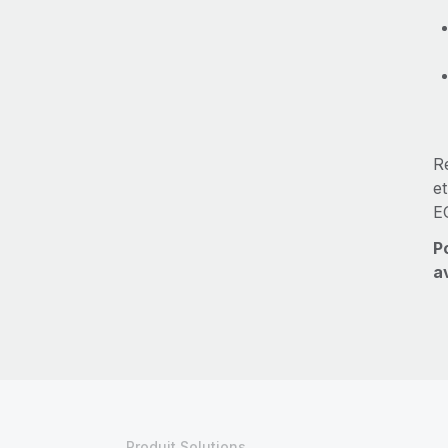
Re
e
E
P
a
Produit Solutions