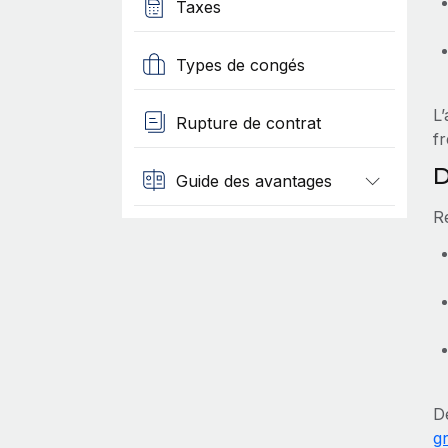
Taxes
Types de congés
L’
Rupture de contrat
f
D
Guide des avantages
R
D
g