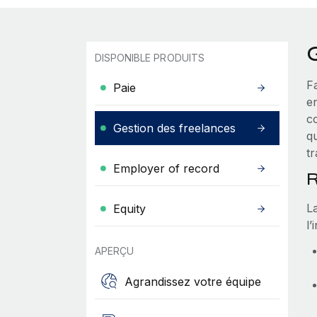
DISPONIBLE PRODUITS
F
Paie
e
c
Gestion des freelances
q
tr
Employer of record
R
L
Equity
l’
APERÇU
Agrandissez votre équipe