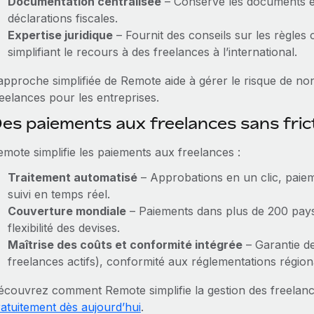
Documentation centralisée
– Conserve les documents ess
déclarations fiscales.
Expertise juridique
– Fournit des conseils sur les règles 
simplifiant le recours à des freelances à l’international.
approche simplifiée de Remote aide à gérer le risque de non
reelances pour les entreprises.
es paiements aux freelances sans fri
emote simplifie les paiements aux freelances :
Traitement automatisé
– Approbations en un clic, paiem
suivi en temps réel.
Couverture mondiale
– Paiements dans plus de 200 pays
flexibilité des devises.
Maîtrise des coûts et conformité intégrée
– Garantie de
freelances actifs), conformité aux réglementations régiona
écouvrez comment Remote simplifie la gestion des freela
ratuitement dès aujourd’hui
.