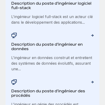
Création d’entité
Description du poste d'ingénieur logiciel
Explorer le blog
full-stack
Établissez des entités rapidement et en toute
conformité
L'ingénieur logiciel full-stack est un acteur clé
dans le développement des applications...
BLOG
Mobilité et déménagement international
Organisez facilement le déménagement de vos
Mises à jour des produits de Remote :
employés
Intégrations Gusto et Xero et Gestion des
freelances Plus
Description du poste d'ingénieur en
Avantages sociaux
données
Remote a toujours pour mission d'aider les entreprises de
Gérez facilement les avantages sociaux
toute taille à embaucher, gérer et payer...
L'ingénieur en données construit et entretient
des systèmes de données évolutifs, assurant
En savoir plus
une...
Comment Phiture gère ses 55 employés
répartis dans 19 pays grâce à Remote
Description du poste d'ingénieur des
Phiture, un leader notable du conseil en matière de
procédés
croissance mobile internationale, encourage les...
L'ingénieur en génie des procédés est