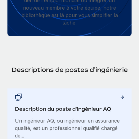
défi de l'emploi mondial ou intégrer un
Gestion des freelances
Comparer Remote
pays
nouveau membre à votre équipe, notre
Connexion
Intégrez et gérez vos freelances partout dans le monde
Nederlands
Examinez notre service par rapport aux autres
bibliothèque est là pour vous simplifier la
Calculateur de paiement des freelances
tâche.
PEO
Français
Découvrez les devises disponibles et les vitesses de
Sous-traitez les opérations complexes liées à l’emploi
CROISSANCE
paiement pour vos freelances internationaux
Deutsch
Start-ups
Des solutions agiles et internationales pour les RH et la
INFRASTRUCTURE
APPRENDRE AVEC REMOTE
Español
paie des entreprises en pleine croissance
Intégration Remote
Recherche et guides
Intégrez vos RH aux flux de travail en toute simplicité
Descriptions de postes d'ingénierie
Entreprises intermédiaires
Italiano
Études de cas
Développez vos équipes avec des solutions RH sur
Plateforme
mesure
Português (Portugal)
Des fonctions RH clés intégrées pour votre équipe
Glossaire RH
Entreprise
Connecter
Nouveau
日本語
Checklists et modèles
Les RH à l’international pour les grandes entreprises
Description du poste d'ingénieur AQ
Connectez n'importe quel outil d’IA à Remote grâce à
Descriptions de postes
한국어
notre MCP
Un ingénieur AQ, ou ingénieur en assurance
TRAVAILLONS ENSEMBLE
qualité, est un professionnel qualifié chargé
Webinaires
Intégrations
中文（简体）
de...
Partenaires stratégiques de la tech
Rationalisez vos processus avec des outils essentiels