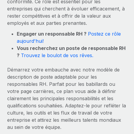
conformité. Ce rôle est essentiel pour les
Gestion des freelances
Comparer Remote
pays
entreprises qui cherchent à évoluer efficacement, à
Connexion
Intégrez et gérez vos freelances partout dans le monde
Nederlands
Examinez notre service par rapport aux autres
rester compétitives et à offrir de la valeur aux
Calculateur de paiement des freelances
PEO
employés et aux parties prenantes.
Français
Découvrez les devises disponibles et les vitesses de
Sous-traitez les opérations complexes liées à l’emploi
CROISSANCE
Engager un responsable RH ?
paiement pour vos freelances internationaux
Postez ce rôle
Deutsch
aujourd'hui!
Start-ups
Vous recherchez un poste de responsable RH
Des solutions agiles et internationales pour les RH et la
INFRASTRUCTURE
APPRENDRE AVEC REMOTE
Español
?
Trouvez le boulot de vos rêves.
paie des entreprises en pleine croissance
Intégration Remote
Recherche et guides
Intégrez vos RH aux flux de travail en toute simplicité
Entreprises intermédiaires
Italiano
Démarrez votre embauche avec notre modèle de
Études de cas
Développez vos équipes avec des solutions RH sur
description de poste adaptable pour les
Plateforme
mesure
Português (Portugal)
responsables RH. Parfait pour les babillards ou
Des fonctions RH clés intégrées pour votre équipe
Glossaire RH
votre page carrières, ce plan vous aide à définir
Entreprise
Connecter
Nouveau
日本語
clairement les principales responsabilités et les
Checklists et modèles
Les RH à l’international pour les grandes entreprises
Connectez n'importe quel outil d’IA à Remote grâce à
qualifications souhaitées. Adaptez-le pour refléter la
Descriptions de postes
한국어
notre MCP
culture, les outils et les flux de travail de votre
entreprise et attirez les meilleurs talents mondiaux
TRAVAILLONS ENSEMBLE
Webinaires
Intégrations
中文（简体）
au sein de votre équipe.
Partenaires stratégiques de la tech
Rationalisez vos processus avec des outils essentiels