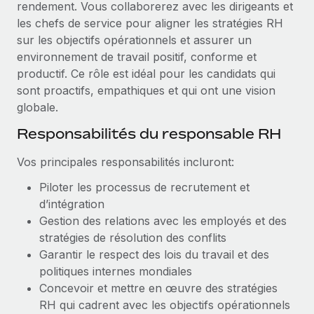
rendement. Vous collaborerez avec les dirigeants et
Création d’entité
Explorer le blog
les chefs de service pour aligner les stratégies RH
Établissez des entités rapidement et en toute
sur les objectifs opérationnels et assurer un
conformité
environnement de travail positif, conforme et
BLOG
productif. Ce rôle est idéal pour les candidats qui
Mobilité et déménagement international
sont proactifs, empathiques et qui ont une vision
Organisez facilement le déménagement de vos
Mises à jour des produits de Remote :
globale.
employés
Intégrations Gusto et Xero et Gestion des
freelances Plus
Responsabilités du responsable RH
Avantages sociaux
Remote a toujours pour mission d'aider les entreprises de
Gérez facilement les avantages sociaux
Vos principales responsabilités incluront:
toute taille à embaucher, gérer et payer...
Piloter les processus de recrutement et
En savoir plus
d’intégration
Gestion des relations avec les employés et des
stratégies de résolution des conflits
Comment Phiture gère ses 55 employés
Garantir le respect des lois du travail et des
répartis dans 19 pays grâce à Remote
politiques internes mondiales
Phiture, un leader notable du conseil en matière de
Concevoir et mettre en œuvre des stratégies
croissance mobile internationale, encourage les...
RH qui cadrent avec les objectifs opérationnels