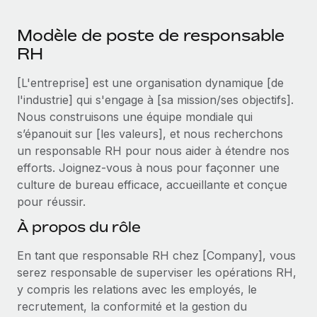
Événements
Intégrez les RH à l’international de manière flexible
Modèle de poste de responsable
Salle de presse
Devenir partenaire
SERVICES
RH
Explorez avec nous vos opportunités de partenariat
Données sur les salaires et les talents
Demandez aux experts
[L'entreprise] est une organisation dynamique [de
Recevez des conseils d’experts sur les RH à
Remote Build
Bientôt disponible
Centre de ressources
l'industrie] qui s'engage à [sa mission/ses objectifs].
l’international et la conformité
Conseil en intégrations et automatisations assistées par
Nous construisons une équipe mondiale qui
l’IA
Obtenir de l’aide
Contrôles d’antécédents
s’épanouit sur [les valeurs], et nous recherchons
Simplifiez vos processus de présélection des
un responsable RH pour nous aider à étendre nos
Voir toutes les ressources
candidats
ÉTUDES DE CAS
efforts. Joignez-vous à nous pour façonner une
culture de bureau efficace, accueillante et conçue
Remote Watchtower
BLOG
pour réussir.
Gardez un temps d’avance sur les risques en
Paie multipays
À propos du rôle
matière de conformité
EOR et PEO
En tant que responsable RH chez [Company], vous
Gestion des appareils
serez responsable de superviser les opérations RH,
Gestion des freelances
Achetez et suivez vos équipements informatiques
y compris les relations avec les employés, le
dans le monde entier
recrutement, la conformité et la gestion du
Taxes