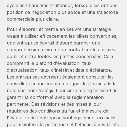
Événements
Intégrez les RH à l’international de manière flexible
cycle de financement ultérieur, lorsqu'elles ont une
position de négociation plus solide et une trajectoire
Salle de presse
Devenir partenaire
SERVICES
commerciale plus claire.
Explorez avec nous vos opportunités de partenariat
Données sur les salaires et les talents
Demandez aux experts
Pour élaborer et mettre en oeuvre une stratégie
Recevez des conseils d’experts sur les RH à
Remote Build
Bientôt disponible
visant à utiliser efficacement les billets convertibles,
Centre de ressources
l’international et la conformité
Conseil en intégrations et automatisations assistées par
une entreprise devrait d'abord garantir une
l’IA
Obtenir de l’aide
compréhension claire et un contrat sur les termes
Contrôles d’antécédents
du billet entre toutes les parties concernées. Cela
Simplifiez vos processus de présélection des
Voir toutes les ressources
comprend le plafond d'évaluation, taux
candidats
ÉTUDES DE CAS
d'actualisation, taux d'intérêt et date d'échéance.
Les entreprises devraient également consulter les
Remote Watchtower
BLOG
conseillers financiers afin d'aligner les termes de la
Gardez un temps d’avance sur les risques en
Paie multipays
note sur leur stratégie financière à long terme et de
matière de conformité
garantir la conformité avec la réglementation
EOR et PEO
pertinente. Des révisions et des mises à jour
Gestion des appareils
régulières des conditions au fur et à mesure de
Gestion des freelances
Achetez et suivez vos équipements informatiques
l'évolution de l'entreprise sont également cruciales
dans le monde entier
Taxes
pour maintenir la pertinence et l'efficacité des billets