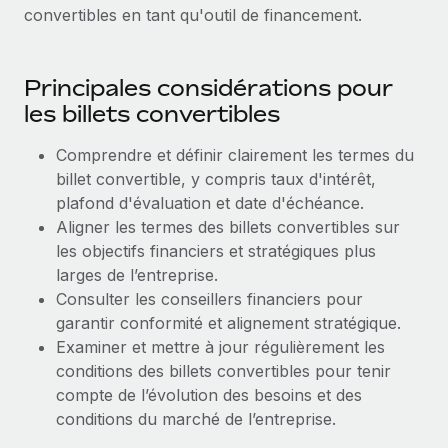
Création d’entité
convertibles en tant qu'outil de financement.
Explorer le blog
Établissez des entités rapidement et en toute
conformité
Principales considérations pour
BLOG
Mobilité et déménagement international
les billets convertibles
Organisez facilement le déménagement de vos
Mises à jour des produits de Remote :
employés
Comprendre et définir clairement les termes du
Intégrations Gusto et Xero et Gestion des
freelances Plus
billet convertible, y compris taux d'intérêt,
Avantages sociaux
plafond d'évaluation et date d'échéance.
Remote a toujours pour mission d'aider les entreprises de
Gérez facilement les avantages sociaux
Aligner les termes des billets convertibles sur
toute taille à embaucher, gérer et payer...
les objectifs financiers et stratégiques plus
En savoir plus
larges de l’entreprise.
Consulter les conseillers financiers pour
garantir conformité et alignement stratégique.
Comment Phiture gère ses 55 employés
Examiner et mettre à jour régulièrement les
répartis dans 19 pays grâce à Remote
conditions des billets convertibles pour tenir
compte de l’évolution des besoins et des
Phiture, un leader notable du conseil en matière de
conditions du marché de l’entreprise.
croissance mobile internationale, encourage les...