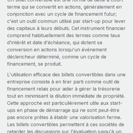
Gestion des freelances
Comparer Remote
terme qui se convertit en actions, généralement en
pays
Connexion
Intégrez et gérez vos freelances partout dans le monde
Nederlands
Examinez notre service par rapport aux autres
conjonction avec un cycle de financement futur;
Calculateur de paiement des freelances
c'est un outil commun utilisé par start-up pour lever
PEO
Français
Découvrez les devises disponibles et les vitesses de
des capitaux à leurs débuts. Cet instrument financier
Sous-traitez les opérations complexes liées à l’emploi
CROISSANCE
paiement pour vos freelances internationaux
comprend habituellement des termes comme taux
Deutsch
Start-ups
d'intérêt et date d'échéance, qui dictent sa
Des solutions agiles et internationales pour les RH et la
INFRASTRUCTURE
conversion en actions lorsqu'un événement
APPRENDRE AVEC REMOTE
Español
paie des entreprises en pleine croissance
déclencheur déterminé, comme un cycle de
Intégration Remote
Recherche et guides
financement, se produit.
Intégrez vos RH aux flux de travail en toute simplicité
Entreprises intermédiaires
Italiano
L'utilisation efficace des billets convertibles dans une
Études de cas
Développez vos équipes avec des solutions RH sur
Plateforme
entreprise consiste à en tirer parti comme outil de
mesure
Português (Portugal)
Des fonctions RH clés intégrées pour votre équipe
Glossaire RH
financement relais pour aider à gérer la trésorerie
Entreprise
tout en minimisant la dilution immédiate de propriété.
Connecter
Nouveau
日本語
Checklists et modèles
Les RH à l’international pour les grandes entreprises
Cette approche est particulièrement utile aux start-
Connectez n'importe quel outil d’IA à Remote grâce à
ups en phase de démarrage qui ne sont peut-être
Descriptions de postes
한국어
notre MCP
pas encore prêtes à établir une valorisation ferme.
TRAVAILLONS ENSEMBLE
Webinaires
Intégrations
Les billets convertibles permettent à ces sociétés de
中文（简体）
Partenaires stratégiques de la tech
Rationalisez vos processus avec des outils essentiels
retarder les discussions sur l'évaluation jusqu'à un