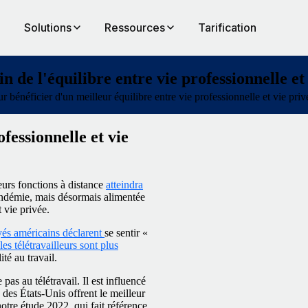
Solutions
Ressources
Tarification
n de l'équilibre entre vie professionnelle et
énéficier d'un meilleur équilibre entre vie professionnelle et vie priv
fessionnelle et vie
eurs fonctions à distance
atteindra
andémie, mais désormais alimentée
t vie privée.
és américains déclarent
se sentir «
les télétravailleurs sont plus
ité au travail.
pas au télétravail. Il est influencé
 des États-Unis offrent le meilleur
notre étude 2022, qui fait référence