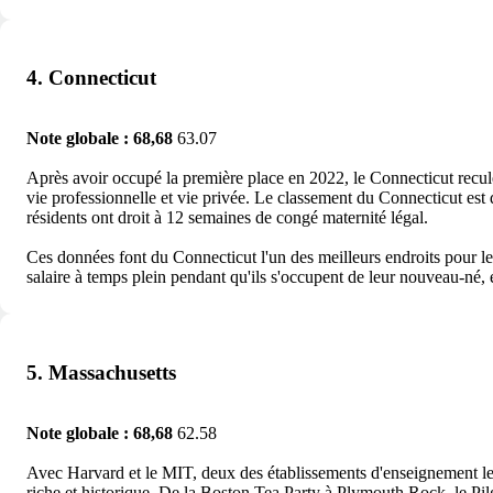
4. Connecticut
Note globale : 68,68
63.07
Après avoir occupé la première place en 2022, le Connecticut recule 
vie professionnelle et vie privée. Le classement du Connecticut est 
résidents ont droit à 12 semaines de congé maternité légal.
Ces données font du Connecticut l'un des meilleurs endroits pour les 
salaire à temps plein pendant qu'ils s'occupent de leur nouveau-né, 
5. Massachusetts
Note globale : 68,68
62.58
Avec Harvard et le MIT, deux des établissements d'enseignement le
riche et historique. De la Boston Tea Party à Plymouth Rock, le Pilgr