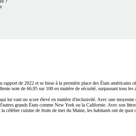
vée ?
s
rapport de 2022 et se hisse à la première place des États américains offr
lente note de 66,95 sur 100 en matière de sécurité, surpassant tous les a
i lui vaut un score élevé en matière d'inclusivité. Avec une moyenne de
 d'autres grands États comme New York ou la Californie. Avec son littora
t la célèbre cuisine de fruits de mer du Maine, les habitants ont de quoi 