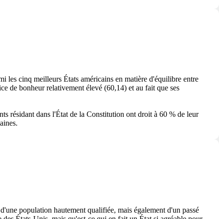
i les cinq meilleurs États américains en matière d'équilibre entre
ce de bonheur relativement élevé (60,14) et au fait que ses
ts résidant dans l'État de la Constitution ont droit à 60 % de leur
aines.
 d'une population hautement qualifiée, mais également d'un passé
e des États-Unis, mais qu'est-ce qui en fait un État si agréable pour