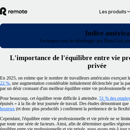
Les produits
Indice américai
Envisagez-vous de déménager aux États-Unis pour b
L'importance de l'équilibre entre vie pro
privée
En 2025, on estime que le nombre de travailleurs américains exerçant l
22 %
, une augmentation considérable initialement déclenchée par la p
par un désir croissant d'un meilleur équilibre entre vie professionnelle e
Pour beaucoup, cet équilibre reste difficile à atteindre.
51 % des employ
épuisés » à la fin de leur journée de travail. Des études démontrant que
heureux
(
et donc plus productifs
) confirment la pertinence de la flexibil
Cependant, l'équilibre entre vie professionnelle et vie privée ne se limite 
par toute une série de facteurs. Ainsi, afin de déterminer quelles régions
équilibre entre vie professionnelle et vie privée, nous avons mis à jour 