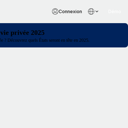
Connexion
Démo
 vie privée 2025
ée ? Découvrez quels États seront en tête en 2025.