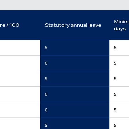
Minim
re / 100
Statutory annual leave
days
5
5
0
5
5
5
0
5
0
5
5
5