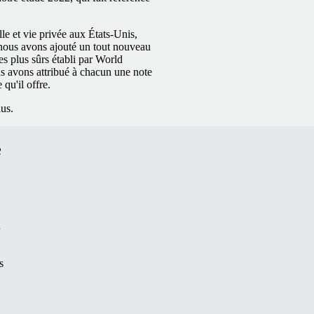
le et vie privée aux États-Unis,
le nous avons ajouté un tout nouveau
es plus sûrs établi par World
us avons attribué à chacun une note
qu'il offre.
lus.
e
n
s