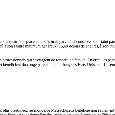
à la quatrième place en 2025, mais parvient à conserver son statut parm
dû à son salaire minimum généreux (15,69 dollars de l'heure), à son indi
professionnels qui envisagent de fonder une famille. En effet, les paren
et bénéficient du congé parental le plus long des États-Unis, soit 12 sem
s plus prestigieux au monde, le Massachusetts bénéficie non seulement
im State est sans doute l'un des endroits les plus fascinants de l'histoir