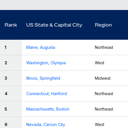
Rank
US State & Capital City
Region
1
Maine, Augusta
Northeast
2
Washington, Olympia
West
3
Illinois, Springfield
Midwest
4
Connecticut, Hartford
Northeast
5
Massachusetts, Boston
Northeast
6
Nevada, Carson City
West