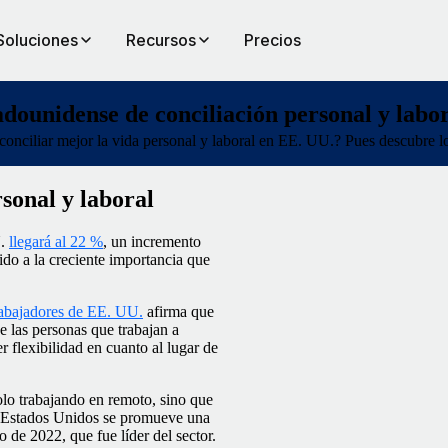
Soluciones
Recursos
Precios
adounidense de conciliación personal y labo
onciliar mejor la vida personal y laboral en EE. UU.? Pues descubre lo
sonal y laboral
U.
llegará al 22 %
, un incremento
ido a la creciente importancia que
rabajadores de EE. UU.
afirma que
 las personas que trabajan a
r flexibilidad en cuanto al lugar de
solo trabajando en remoto, sino que
de Estados Unidos se promueve una
 de 2022, que fue líder del sector.