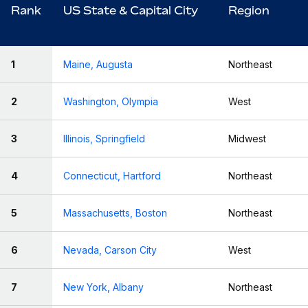
Rank
US State & Capital City
Region
1
Maine, Augusta
Northeast
2
Washington, Olympia
West
3
Illinois, Springfield
Midwest
4
Connecticut, Hartford
Northeast
5
Massachusetts, Boston
Northeast
6
Nevada, Carson City
West
7
New York, Albany
Northeast