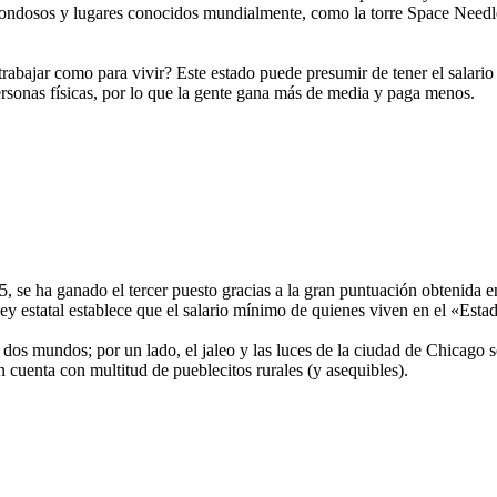
rondosos y lugares conocidos mundialmente, como la torre Space Needle
rabajar como para vivir? Este estado puede presumir de tener el salar
ersonas físicas, por lo que la gente gana más de media y paga menos.
025, se ha ganado el tercer puesto gracias a la gran puntuación obtenid
ley estatal establece que el salario mínimo de quienes viven en el «Est
s dos mundos; por un lado, el jaleo y las luces de la ciudad de Chicago s
n cuenta con multitud de pueblecitos rurales (y asequibles).