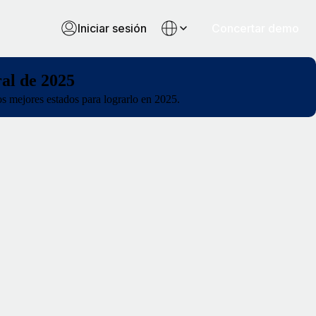
Iniciar sesión
Concertar demo
ral de 2025
s mejores estados para lograrlo en 2025.