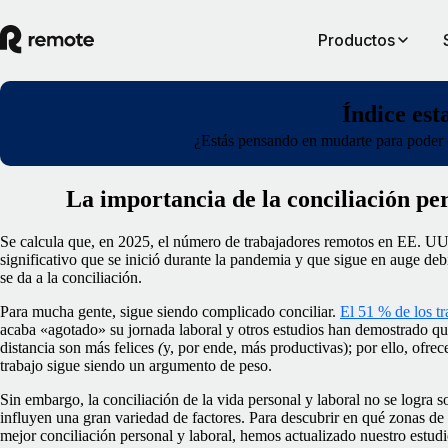
Productos
Índice est
¿Estás pensando en mudarte para poder c
La importancia de la conciliación per
Se calcula que, en 2025, el número de trabajadores remotos en EE. U
significativo que se inició durante la pandemia y que sigue en auge deb
se da a la conciliación.
Para mucha gente, sigue siendo complicado conciliar.
El 51 % de los t
acaba «agotado» su jornada laboral y otros estudios han demostrado que
distancia son más felices
(
y,
por ende, más productivas); por ello, ofrece
trabajo sigue siendo un argumento de peso.
Sin embargo, la conciliación de la vida personal y laboral no se logra 
influyen una gran variedad de factores. Para descubrir en qué zonas 
mejor conciliación personal y laboral, hemos actualizado nuestro estudio